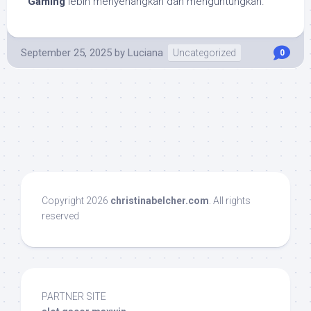
Gaming
lebih menyenangkan dan menguntungkan.
September 25, 2025
by
Luciana
Uncategorized
0
Copyright 2026
christinabelcher.com
. All rights
reserved
PARTNER SITE