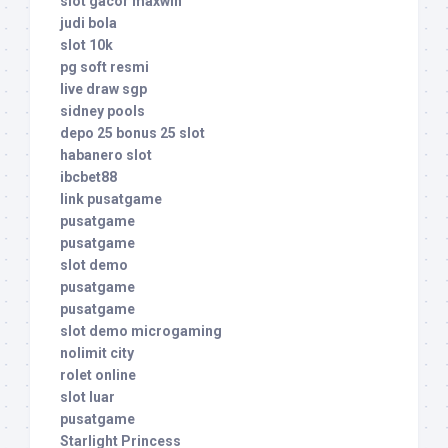
slot gacor maxwin
judi bola
slot 10k
pg soft resmi
live draw sgp
sidney pools
depo 25 bonus 25 slot
habanero slot
ibcbet88
link pusatgame
pusatgame
pusatgame
slot demo
pusatgame
pusatgame
slot demo microgaming
nolimit city
rolet online
slot luar
pusatgame
Starlight Princess