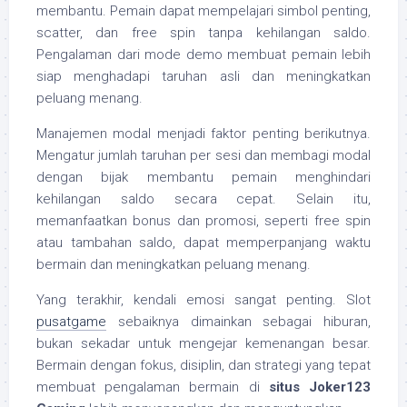
membantu. Pemain dapat mempelajari simbol penting,
scatter, dan free spin tanpa kehilangan saldo.
Pengalaman dari mode demo membuat pemain lebih
siap menghadapi taruhan asli dan meningkatkan
peluang menang.
Manajemen modal menjadi faktor penting berikutnya.
Mengatur jumlah taruhan per sesi dan membagi modal
dengan bijak membantu pemain menghindari
kehilangan saldo secara cepat. Selain itu,
memanfaatkan bonus dan promosi, seperti free spin
atau tambahan saldo, dapat memperpanjang waktu
bermain dan meningkatkan peluang menang.
Yang terakhir, kendali emosi sangat penting. Slot
pusatgame
sebaiknya dimainkan sebagai hiburan,
bukan sekadar untuk mengejar kemenangan besar.
Bermain dengan fokus, disiplin, dan strategi yang tepat
membuat pengalaman bermain di
situs Joker123