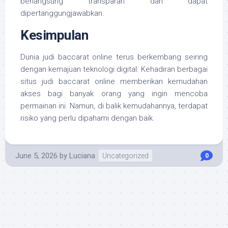
berlangsung transparan dan dapat
dipertanggungjawabkan.
Kesimpulan
Dunia judi baccarat online terus berkembang seiring
dengan kemajuan teknologi digital. Kehadiran berbagai
situs judi baccarat online memberikan kemudahan
akses bagi banyak orang yang ingin mencoba
permainan ini. Namun, di balik kemudahannya, terdapat
risiko yang perlu dipahami dengan baik.
June 5, 2026
by
Luciana
Uncategorized
0