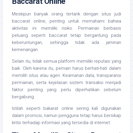
Baccarat Online
Meskipun banyak orang tertarik dengan situs judi
baccarat online, penting untuk memahami bahwa
aktivitas ini memiliki risiko. Permainan berbasis
peluang seperti baccarat tetap bergantung pada
keberuntungan, sehingga tidak ada jaminan
kemenangan.
Selain itu, tidak semua platform memiliki reputasi yang
baik. Oleh karena itu, pemain harus berhati-hati dalam
memilih situs atau agen. Keamanan data, transparansi
permainan, serta kejelasan sistem transaksi menjadi
faktor penting yang perlu diperhatikan sebelum
bergabung.
Istilah seperti bakarat online sering kali digunakan
dalam promosi, namun pengguna tetap harus bersikap
kritis terhadap informasi yang tersedia di internet.