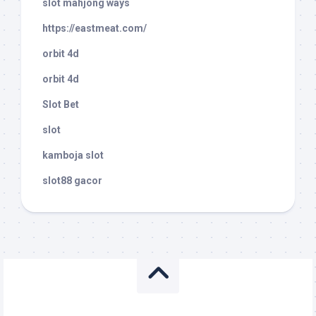
slot mahjong ways
https://eastmeat.com/
orbit 4d
orbit 4d
Slot Bet
slot
kamboja slot
slot88 gacor