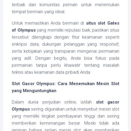
terbaik dari komunitas pemain untuk menemukan
tempat bermain yang ideal.
Untuk memastikan Anda bermain di
situs slot Gates
of Olympus
yang memiliki reputasi baik, pastikan situs
tersebut dilengkapi dengan fitur keamanan seperti
enkripsi data, dukungan pelanggan yang responsif,
serta kebijakan yang transparan mengenai permainan
yang adil. Dengan begitu, Anda bisa fokus pada
permainan tanpa perlu khawatir tentang masalah
teknis atau keamanan data pribadi Anda.
Slot Gacor Olympus: Cara Menemukan Mesin Slot
yang Menguntungkan
Dalam dunia perjudian online, istilah
slot gacor
Olympus
sering digunakan untuk menyebut mesin slot
yang memiliki tingkat pembayaran tinggi dan sering
memberikan kemenangan besar. Meski tidak ada
jaminan bahwa setiap mesin slot akan memberikan