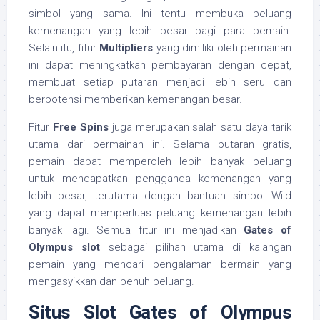
simbol yang sama. Ini tentu membuka peluang
kemenangan yang lebih besar bagi para pemain.
Selain itu, fitur
Multipliers
yang dimiliki oleh permainan
ini dapat meningkatkan pembayaran dengan cepat,
membuat setiap putaran menjadi lebih seru dan
berpotensi memberikan kemenangan besar.
Fitur
Free Spins
juga merupakan salah satu daya tarik
utama dari permainan ini. Selama putaran gratis,
pemain dapat memperoleh lebih banyak peluang
untuk mendapatkan pengganda kemenangan yang
lebih besar, terutama dengan bantuan simbol Wild
yang dapat memperluas peluang kemenangan lebih
banyak lagi. Semua fitur ini menjadikan
Gates of
Olympus slot
sebagai pilihan utama di kalangan
pemain yang mencari pengalaman bermain yang
mengasyikkan dan penuh peluang.
Situs Slot Gates of Olympus