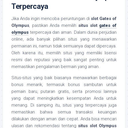
Terpercaya
Jika Anda ingin mencoba peruntungan di
slot Gates of
Olympus
, pastikan Anda memilih
situs slot
gates of
olympus
terpercaya dan aman. Dalam dunia perjudian
online, ada banyak pilihan situs yang menawarkan
permainan ini, namun tidak semuanya dapat dipercaya.
Oleh karena itu, memilih situs yang memiliki lisensi
resmi dan reputasi yang baik sangat penting untuk
memastikan pengalaman bermain yang aman.
Situs-situs yang baik biasanya menawarkan berbagai
bonus menarik, termasuk bonus sambutan untuk
pemain baru, putaran gratis, serta promosi lainnya
yang dapat meningkatkan kesempatan Anda untuk
menang. Di samping itu, situs yang terpercaya juga
memastikan bahwa semua transaksi keuangan
dilakukan dengan aman dan cepat. Anda bisa mencari
ulasan dan rekomendasi tentang
situs slot Olympus