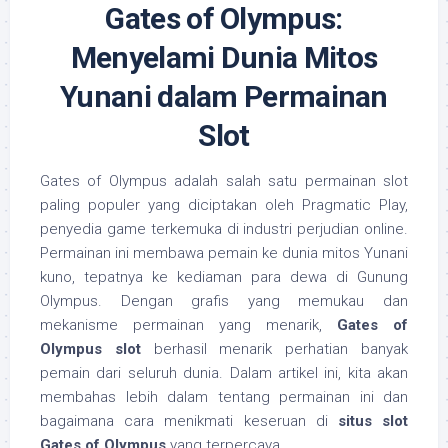
Gates of Olympus:
Menyelami Dunia Mitos
Yunani dalam Permainan
Slot
Gates of Olympus adalah salah satu permainan slot
paling populer yang diciptakan oleh Pragmatic Play,
penyedia game terkemuka di industri perjudian online.
Permainan ini membawa pemain ke dunia mitos Yunani
kuno, tepatnya ke kediaman para dewa di Gunung
Olympus. Dengan grafis yang memukau dan
mekanisme permainan yang menarik,
Gates of
Olympus slot
berhasil menarik perhatian banyak
pemain dari seluruh dunia. Dalam artikel ini, kita akan
membahas lebih dalam tentang permainan ini dan
bagaimana cara menikmati keseruan di
situs slot
Gates of Olympus
yang terpercaya.