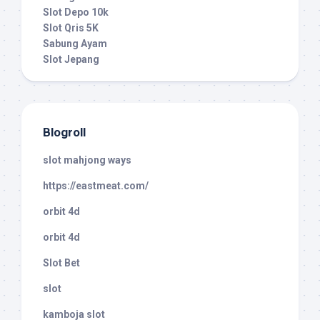
Slot Depo 10k
Slot Qris 5K
Sabung Ayam
Slot Jepang
Blogroll
slot mahjong ways
https://eastmeat.com/
orbit 4d
orbit 4d
Slot Bet
slot
kamboja slot