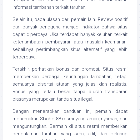
informasi tambahan terkait taruhan.
Selain itu, baca ulasan dari pemain lain. Review positif
dari banyak pengguna menjadi indikator bahwa situs
dapat dipercaya. Jika terdapat banyak keluhan terkait
keterlambatan pembayaran atau masalah keamanan,
sebaiknya pertimbangkan situs alternatif yang lebih
terpercaya.
Terakhir, perhatikan bonus dan promosi. Situs resmi
memberikan berbagai keuntungan tambahan, tetapi
semuanya disertai aturan yang jelas dan realistis.
Bonus yang terlalu besar tanpa aturan transparan
biasanya merupakan tanda situs ilegal.
Dengan menerapkan panduan ini, pemain dapat
menemukan Sbobet88 resmi yang aman, nyaman, dan
menguntungkan. Bermain di situs resmi memberikan
pengalaman taruhan yang seru, adil, dan peluang