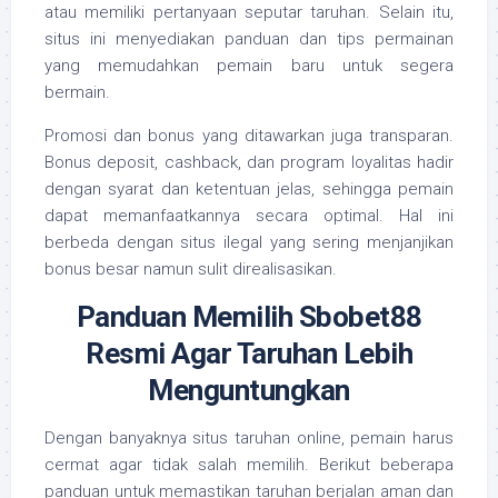
atau memiliki pertanyaan seputar taruhan. Selain itu,
situs ini menyediakan panduan dan tips permainan
yang memudahkan pemain baru untuk segera
bermain.
Promosi dan bonus yang ditawarkan juga transparan.
Bonus deposit, cashback, dan program loyalitas hadir
dengan syarat dan ketentuan jelas, sehingga pemain
dapat memanfaatkannya secara optimal. Hal ini
berbeda dengan situs ilegal yang sering menjanjikan
bonus besar namun sulit direalisasikan.
Panduan Memilih Sbobet88
Resmi Agar Taruhan Lebih
Menguntungkan
Dengan banyaknya situs taruhan online, pemain harus
cermat agar tidak salah memilih. Berikut beberapa
panduan untuk memastikan taruhan berjalan aman dan