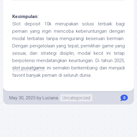
Kesimpulan:
Slot deposit 10k merupakan solusi terbaik bagi
pemain yang ingin mencoba keberuntungan dengan
modal terbatas tanpa mengurangi keseruan bermain.
Dengan pengelolaan yang tepat, pemilihan game yang
sesuai, dan strategi disiplin, modal kecil ini tetap
berpotensi mendatangkan keuntungan. Di tahun 2025,
slot pusatgame
ini semakin berkembang dan menjadi
favorit banyak pemain di seluruh dunia.
May 30, 2025
by
Luciana
Uncategorized
0