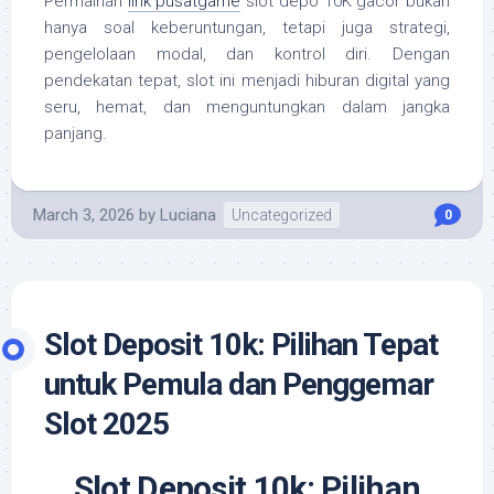
Permainan
link pusatgame
slot depo 10K gacor bukan
hanya soal keberuntungan, tetapi juga strategi,
pengelolaan modal, dan kontrol diri. Dengan
pendekatan tepat, slot ini menjadi hiburan digital yang
seru, hemat, dan menguntungkan dalam jangka
panjang.
March 3, 2026
by
Luciana
Uncategorized
0
Slot Deposit 10k: Pilihan Tepat
untuk Pemula dan Penggemar
Slot 2025
Slot Deposit 10k: Pilihan