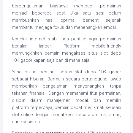
berpengalaman biasanya membagi permainan
menjadi beberapa sesi. Jika satu sesi belum
membuahkan hasil optimal, berhenti sejenak
membantu menjaga fokus dan menenangkan emosi.
Koneksi internet stabil juga penting agar permainan
berjalan lancar. Platform mobile-friendly
memungkinkan pemain mengakses situs slot depo
10K gacor kapan saja dan di mana saja.
Yang paling penting, jadikan slot depo 10K gacor
sebagai hiburan. Bermain secara bertanggung jawab
memberikan pengalaman menyenangkan tanpa
tekanan finansial. Dengan memahami fitur permainan,
disiplin dalam manajemen modal, dan memilih
platform terpercaya, pemain dapat menikmati sensasi
slot online dengan modal kecil secara optimal, aman,
dan konsisten.