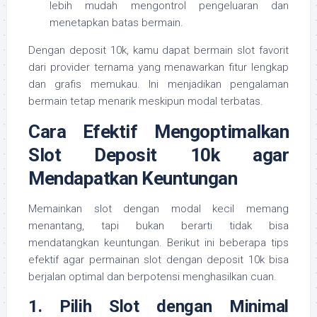
lebih mudah mengontrol pengeluaran dan
menetapkan batas bermain.
Dengan deposit 10k, kamu dapat bermain slot favorit
dari provider ternama yang menawarkan fitur lengkap
dan grafis memukau. Ini menjadikan pengalaman
bermain tetap menarik meskipun modal terbatas.
Cara Efektif Mengoptimalkan
Slot Deposit 10k agar
Mendapatkan Keuntungan
Memainkan slot dengan modal kecil memang
menantang, tapi bukan berarti tidak bisa
mendatangkan keuntungan. Berikut ini beberapa tips
efektif agar permainan slot dengan deposit 10k bisa
berjalan optimal dan berpotensi menghasilkan cuan.
1. Pilih Slot dengan Minimal