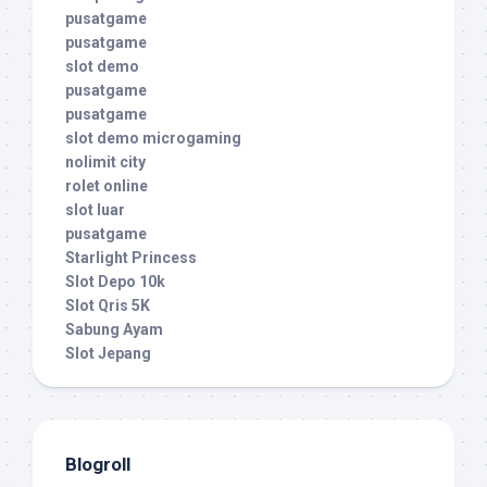
pusatgame
pusatgame
slot demo
pusatgame
pusatgame
slot demo microgaming
nolimit city
rolet online
slot luar
pusatgame
Starlight Princess
Slot Depo 10k
Slot Qris 5K
Sabung Ayam
Slot Jepang
Blogroll