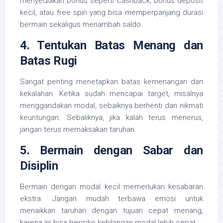
menyediakan bonus seperti cashback, bonus deposit
kecil, atau free spin yang bisa memperpanjang durasi
bermain sekaligus menambah saldo.
4. Tentukan Batas Menang dan
Batas Rugi
Sangat penting menetapkan batas kemenangan dan
kekalahan. Ketika sudah mencapai target, misalnya
menggandakan modal, sebaiknya berhenti dan nikmati
keuntungan. Sebaliknya, jika kalah terus menerus,
jangan terus memaksakan taruhan.
5. Bermain dengan Sabar dan
Disiplin
Bermain dengan modal kecil memerlukan kesabaran
ekstra. Jangan mudah terbawa emosi untuk
menaikkan taruhan dengan tujuan cepat menang,
karena ini bisa berisiko kehilangan modal lebih cepat.