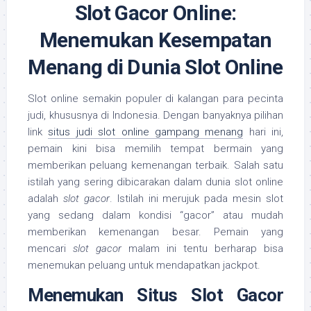
Slot Gacor Online:
Menemukan Kesempatan
Menang di Dunia Slot Online
Slot online semakin populer di kalangan para pecinta
judi, khususnya di Indonesia. Dengan banyaknya pilihan
link
situs judi slot online gampang menang
hari ini
,
pemain kini bisa memilih tempat bermain yang
memberikan peluang kemenangan terbaik. Salah satu
istilah yang sering dibicarakan dalam dunia slot online
adalah
slot gacor
. Istilah ini merujuk pada mesin slot
yang sedang dalam kondisi “gacor” atau mudah
memberikan kemenangan besar. Pemain yang
mencari
slot gacor
malam ini tentu berharap bisa
menemukan peluang untuk mendapatkan jackpot.
Menemukan Situs Slot Gacor