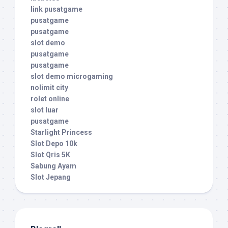
link pusatgame
pusatgame
pusatgame
slot demo
pusatgame
pusatgame
slot demo microgaming
nolimit city
rolet online
slot luar
pusatgame
Starlight Princess
Slot Depo 10k
Slot Qris 5K
Sabung Ayam
Slot Jepang