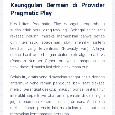
Keunggulan Bermain di Provider
Pragmatic Play
Kredibilitas Pragmatic Play sebagai pengembang
sudah tidak perlu diragukan lagi. Sebagai salah satu
raksasa industri, mereka memastikan bahwa setiap
gim, termasuk spaceman slot, memiliki sistem
keadilan yang terverifikasi (Provably Fair). Artinya,
setiap hasil penerbangan diatur oleh algoritma RNG
(Random Number Generator) yang transparan dan
tidak dapat dimanipulasi oleh pihak mana pun.
Selain itu, grafis yang ditawarkan sangat halus dengan
antarmuka yang ramah pengguna, baik saat diakses
melalui perangkat desktop maupun ponsel pintar. Fitur
interaktif seperti
live chat
antar pemain di dalam gim
juga menambah keseruan sosial, di mana Anda bisa
melihat kapan pemain lain melakukan
cash out
dan
merayakan kemenangan bersama.