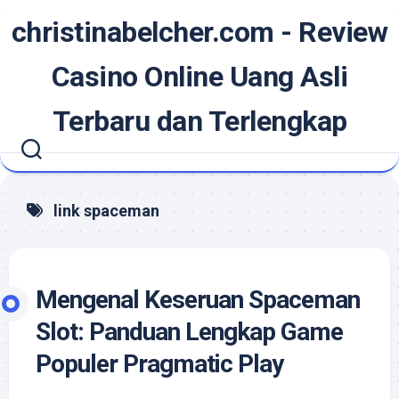
Skip
christinabelcher.com - Review
to
content
Casino Online Uang Asli
Terbaru dan Terlengkap
link spaceman
Mengenal Keseruan Spaceman
Slot: Panduan Lengkap Game
Populer Pragmatic Play