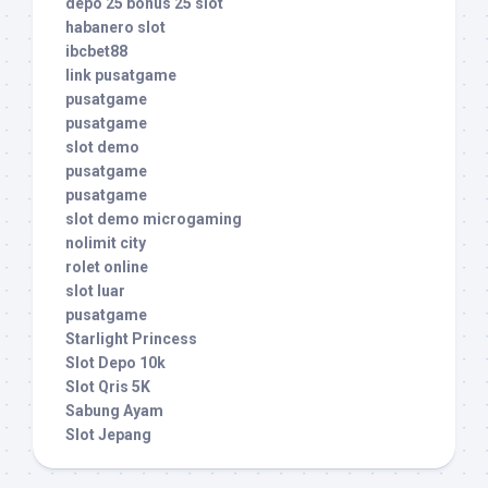
depo 25 bonus 25 slot
habanero slot
ibcbet88
link pusatgame
pusatgame
pusatgame
slot demo
pusatgame
pusatgame
slot demo microgaming
nolimit city
rolet online
slot luar
pusatgame
Starlight Princess
Slot Depo 10k
Slot Qris 5K
Sabung Ayam
Slot Jepang