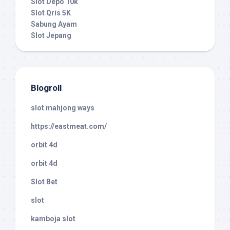
Slot Depo 10k
Slot Qris 5K
Sabung Ayam
Slot Jepang
Blogroll
slot mahjong ways
https://eastmeat.com/
orbit 4d
orbit 4d
Slot Bet
slot
kamboja slot