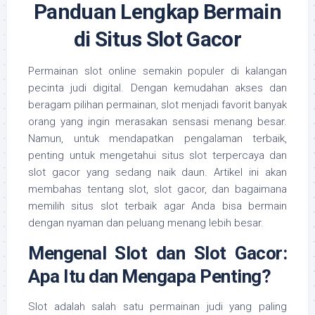
Panduan Lengkap Bermain
di Situs Slot Gacor
Permainan slot online semakin populer di kalangan
pecinta judi digital. Dengan kemudahan akses dan
beragam pilihan permainan, slot menjadi favorit banyak
orang yang ingin merasakan sensasi menang besar.
Namun, untuk mendapatkan pengalaman terbaik,
penting untuk mengetahui situs slot terpercaya dan
slot gacor yang sedang naik daun. Artikel ini akan
membahas tentang slot, slot gacor, dan bagaimana
memilih situs slot terbaik agar Anda bisa bermain
dengan nyaman dan peluang menang lebih besar.
Mengenal Slot dan Slot Gacor:
Apa Itu dan Mengapa Penting?
Slot adalah salah satu permainan judi yang paling