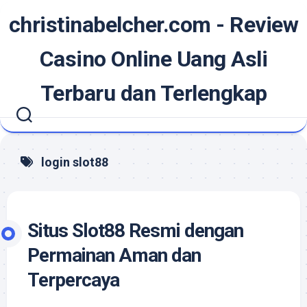
Skip
christinabelcher.com - Review
to
content
Casino Online Uang Asli
Terbaru dan Terlengkap
login slot88
Situs Slot88 Resmi dengan
Permainan Aman dan
Terpercaya