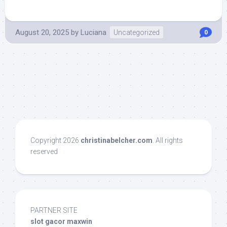
August 20, 2025
by
Luciana
Uncategorized
0
Copyright 2026
christinabelcher.com
. All rights
reserved
PARTNER SITE
slot gacor maxwin