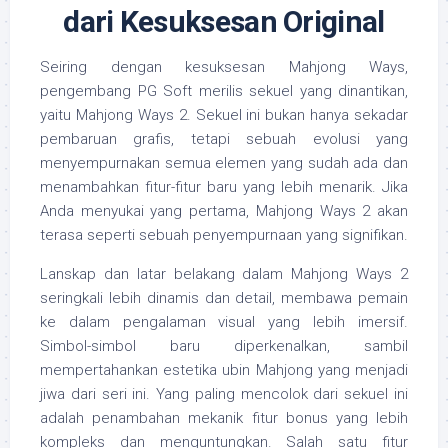
dari Kesuksesan Original
Seiring dengan kesuksesan Mahjong Ways,
pengembang PG Soft merilis sekuel yang dinantikan,
yaitu Mahjong Ways 2. Sekuel ini bukan hanya sekadar
pembaruan grafis, tetapi sebuah evolusi yang
menyempurnakan semua elemen yang sudah ada dan
menambahkan fitur-fitur baru yang lebih menarik. Jika
Anda menyukai yang pertama, Mahjong Ways 2 akan
terasa seperti sebuah penyempurnaan yang signifikan.
Lanskap dan latar belakang dalam Mahjong Ways 2
seringkali lebih dinamis dan detail, membawa pemain
ke dalam pengalaman visual yang lebih imersif.
Simbol-simbol baru diperkenalkan, sambil
mempertahankan estetika ubin Mahjong yang menjadi
jiwa dari seri ini. Yang paling mencolok dari sekuel ini
adalah penambahan mekanik fitur bonus yang lebih
kompleks dan menguntungkan. Salah satu fitur