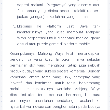
seperti mekanik “Megaways” yang dinamis atau
fitur bonus yang dipicu secara kolektif (seperti
jackpot jaringan) bukanlah hal yang mustahil.
Ekspansi ke Platform Lain: Daya tarik
karakteristiknya yang kuat membuat Mahjong
Ways berpotensi untuk diadaptasi menjadi game
casual atau puzzle game di platform mobile.
Kesimpulannya, Mahjong Ways telah menancapkan
pengaruhnya yang kuat. Ia bukan hanya sekadar
permainan slot yang menghibur, tetapi juga sebuah
produk budaya yang sukses secara komersial. Dengan
kombinasi antara tema yang unik, gameplay yang
inovatif, dan komitmen untuk terus berkembang
melalui sekuel-sekuelnya, waralaba Mahjong Ways
diprediksi akan terus bersinar dan menghibur para
pemainnya di tahun-tahun mendatang. Ia adalah bukti
nyata bahwa inovasi dan penghormatan pada budaya