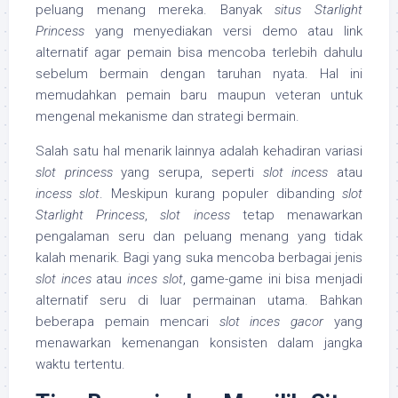
peluang menang mereka. Banyak
situs Starlight
Princess
yang menyediakan versi demo atau link
alternatif agar pemain bisa mencoba terlebih dahulu
sebelum bermain dengan taruhan nyata. Hal ini
memudahkan pemain baru maupun veteran untuk
mengenal mekanisme dan strategi bermain.
Salah satu hal menarik lainnya adalah kehadiran variasi
slot princess
yang serupa, seperti
slot incess
atau
incess slot
. Meskipun kurang populer dibanding
slot
Starlight Princess
,
slot incess
tetap menawarkan
pengalaman seru dan peluang menang yang tidak
kalah menarik. Bagi yang suka mencoba berbagai jenis
slot inces
atau
inces slot
, game-game ini bisa menjadi
alternatif seru di luar permainan utama. Bahkan
beberapa pemain mencari
slot inces gacor
yang
menawarkan kemenangan konsisten dalam jangka
waktu tertentu.