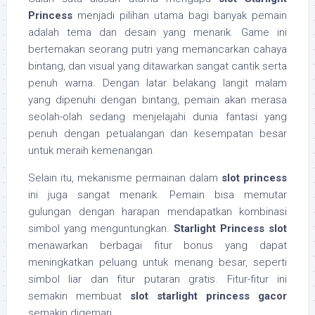
Princess
menjadi pilihan utama bagi banyak pemain
adalah tema dan desain yang menarik. Game ini
bertemakan seorang putri yang memancarkan cahaya
bintang, dan visual yang ditawarkan sangat cantik serta
penuh warna. Dengan latar belakang langit malam
yang dipenuhi dengan bintang, pemain akan merasa
seolah-olah sedang menjelajahi dunia fantasi yang
penuh dengan petualangan dan kesempatan besar
untuk meraih kemenangan.
Selain itu, mekanisme permainan dalam
slot princess
ini juga sangat menarik. Pemain bisa memutar
gulungan dengan harapan mendapatkan kombinasi
simbol yang menguntungkan.
Starlight Princess slot
menawarkan berbagai fitur bonus yang dapat
meningkatkan peluang untuk menang besar, seperti
simbol liar dan fitur putaran gratis. Fitur-fitur ini
semakin membuat
slot starlight princess gacor
semakin digemari.