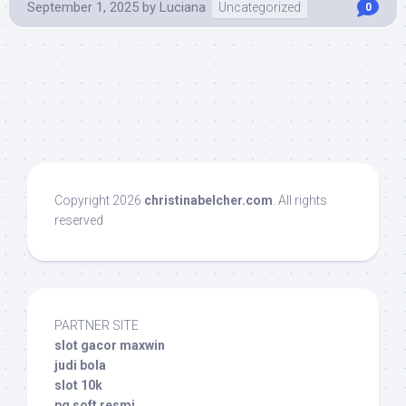
September 1, 2025
by
Luciana
Uncategorized
0
Copyright 2026
christinabelcher.com
. All rights
reserved
PARTNER SITE
slot gacor maxwin
judi bola
slot 10k
pg soft resmi