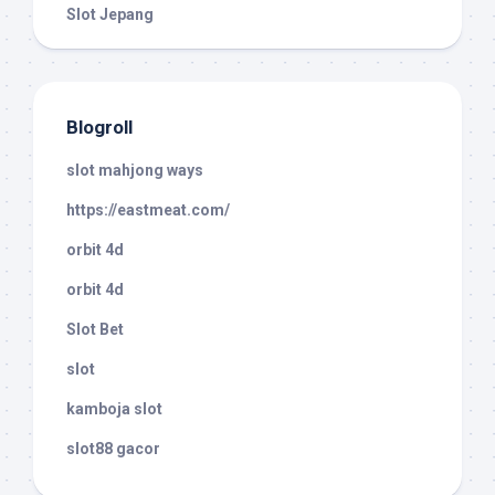
Slot Jepang
Blogroll
slot mahjong ways
https://eastmeat.com/
orbit 4d
orbit 4d
Slot Bet
slot
kamboja slot
slot88 gacor