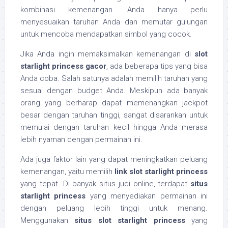
kombinasi kemenangan. Anda hanya perlu
menyesuaikan taruhan Anda dan memutar gulungan
untuk mencoba mendapatkan simbol yang cocok.
Jika Anda ingin memaksimalkan kemenangan di
slot
starlight princess gacor
, ada beberapa tips yang bisa
Anda coba. Salah satunya adalah memilih taruhan yang
sesuai dengan budget Anda. Meskipun ada banyak
orang yang berharap dapat memenangkan jackpot
besar dengan taruhan tinggi, sangat disarankan untuk
memulai dengan taruhan kecil hingga Anda merasa
lebih nyaman dengan permainan ini.
Ada juga faktor lain yang dapat meningkatkan peluang
kemenangan, yaitu memilih
link slot starlight princess
yang tepat. Di banyak situs judi online, terdapat
situs
starlight princess
yang menyediakan permainan ini
dengan peluang lebih tinggi untuk menang.
Menggunakan
situs slot starlight princess
yang