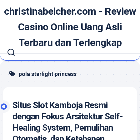
Skip
christinabelcher.com - Review
to
content
Casino Online Uang Asli
Terbaru dan Terlengkap
pola starlight princess
Situs Slot Kamboja Resmi
dengan Fokus Arsitektur Self-
Healing System, Pemulihan
Otomatis, dan Ketahanan