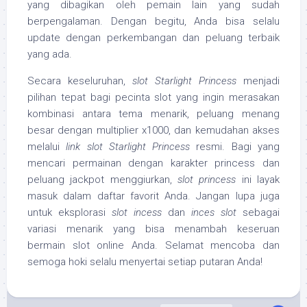
yang dibagikan oleh pemain lain yang sudah
berpengalaman. Dengan begitu, Anda bisa selalu
update dengan perkembangan dan peluang terbaik
yang ada.
Secara keseluruhan,
slot Starlight Princess
menjadi
pilihan tepat bagi pecinta slot yang ingin merasakan
kombinasi antara tema menarik, peluang menang
besar dengan multiplier x1000, dan kemudahan akses
melalui
link slot Starlight Princess
resmi. Bagi yang
mencari permainan dengan karakter princess dan
peluang jackpot menggiurkan,
slot princess
ini layak
masuk dalam daftar favorit Anda. Jangan lupa juga
untuk eksplorasi
slot incess
dan
inces slot
sebagai
variasi menarik yang bisa menambah keseruan
bermain slot online Anda. Selamat mencoba dan
semoga hoki selalu menyertai setiap putaran Anda!