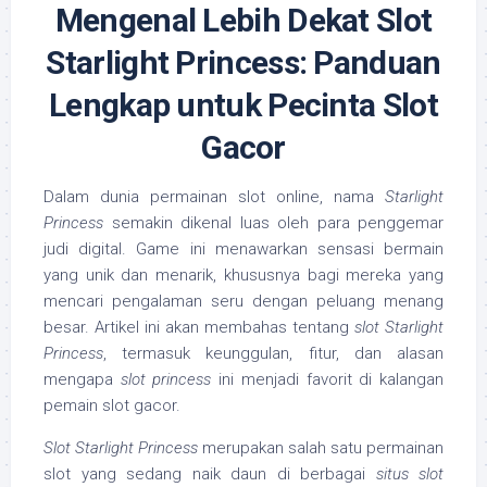
Mengenal Lebih Dekat Slot
Starlight Princess: Panduan
Lengkap untuk Pecinta Slot
Gacor
Dalam dunia permainan slot online, nama
Starlight
Princess
semakin dikenal luas oleh para penggemar
judi digital. Game ini menawarkan sensasi bermain
yang unik dan menarik, khususnya bagi mereka yang
mencari pengalaman seru dengan peluang menang
besar. Artikel ini akan membahas tentang
slot Starlight
Princess
, termasuk keunggulan, fitur, dan alasan
mengapa
slot princess
ini menjadi favorit di kalangan
pemain slot gacor.
Slot Starlight Princess
merupakan salah satu permainan
slot yang sedang naik daun di berbagai
situs slot