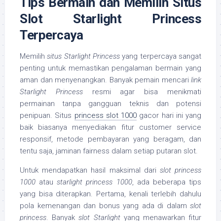
Tips Bermain dan Memilih Situs
Slot Starlight Princess
Terpercaya
Memilih
situs Starlight Princess
yang terpercaya sangat
penting untuk memastikan pengalaman bermain yang
aman dan menyenangkan. Banyak pemain mencari
link
Starlight Princess
resmi agar bisa menikmati
permainan tanpa gangguan teknis dan potensi
penipuan. Situs
princess slot 1000
gacor hari ini yang
baik biasanya menyediakan fitur customer service
responsif, metode pembayaran yang beragam, dan
tentu saja, jaminan fairness dalam setiap putaran slot.
Untuk mendapatkan hasil maksimal dari
slot princess
1000
atau
starlight princess 1000
, ada beberapa tips
yang bisa diterapkan. Pertama, kenali terlebih dahulu
pola kemenangan dan bonus yang ada di dalam
slot
princess
. Banyak
slot Starlight
yang menawarkan fitur