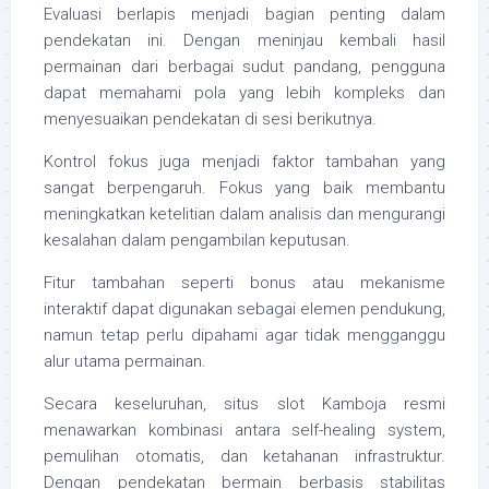
Evaluasi berlapis menjadi bagian penting dalam
pendekatan ini. Dengan meninjau kembali hasil
permainan dari berbagai sudut pandang, pengguna
dapat memahami pola yang lebih kompleks dan
menyesuaikan pendekatan di sesi berikutnya.
Kontrol fokus juga menjadi faktor tambahan yang
sangat berpengaruh. Fokus yang baik membantu
meningkatkan ketelitian dalam analisis dan mengurangi
kesalahan dalam pengambilan keputusan.
Fitur tambahan seperti bonus atau mekanisme
interaktif dapat digunakan sebagai elemen pendukung,
namun tetap perlu dipahami agar tidak mengganggu
alur utama permainan.
Secara keseluruhan, situs slot Kamboja resmi
menawarkan kombinasi antara self-healing system,
pemulihan otomatis, dan ketahanan infrastruktur.
Dengan pendekatan bermain berbasis stabilitas