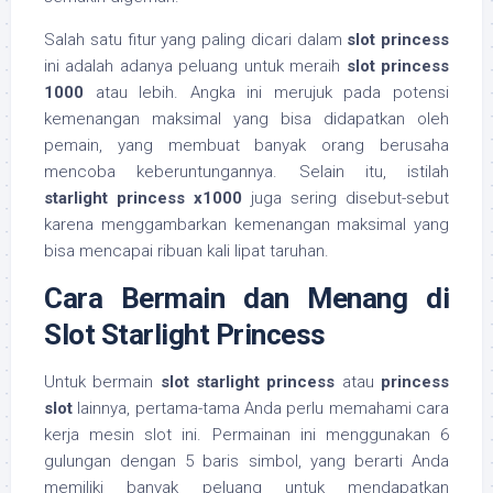
Salah satu fitur yang paling dicari dalam
slot princess
ini adalah adanya peluang untuk meraih
slot princess
1000
atau lebih. Angka ini merujuk pada potensi
kemenangan maksimal yang bisa didapatkan oleh
pemain, yang membuat banyak orang berusaha
mencoba keberuntungannya. Selain itu, istilah
starlight princess x1000
juga sering disebut-sebut
karena menggambarkan kemenangan maksimal yang
bisa mencapai ribuan kali lipat taruhan.
Cara Bermain dan Menang di
Slot Starlight Princess
Untuk bermain
slot starlight princess
atau
princess
slot
lainnya, pertama-tama Anda perlu memahami cara
kerja mesin slot ini. Permainan ini menggunakan 6
gulungan dengan 5 baris simbol, yang berarti Anda
memiliki banyak peluang untuk mendapatkan