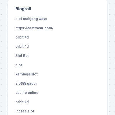
Blogroll
slot mahjong ways
https://eastmeat.com/
orbit 4d
orbit 4d
Slot Bet
slot
kamboja slot
slot88 gacor
casino online
orbit 4d
incess slot