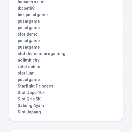
habanero slot
ibcbet88
link pusatgame
pusatgame
pusatgame
slot demo
pusatgame
pusatgame
slot demo microgaming
nolimit city
rolet online
slot luar
pusatgame
Starlight Princess
Slot Depo 10k
Slot Qris 5K
Sabung Ayam
Slot Jepang