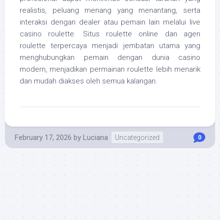
realistis, peluang menang yang menantang, serta
interaksi dengan dealer atau pemain lain melalui live
casino roulette. Situs roulette online dan agen
roulette terpercaya menjadi jembatan utama yang
menghubungkan pemain dengan dunia casino
modern, menjadikan permainan roulette lebih menarik
dan mudah diakses oleh semua kalangan.
February 17, 2026
by
Luciana
Uncategorized
0