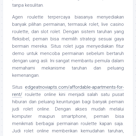
tanpa kesulitan.
Agen roulette terpercaya biasanya menyediakan
banyak pilihan permainan, termasuk rolet, live casino
roulette, dan slot rolet. Dengan sistem taruhan yang
fleksibel, pemain bisa memilih strategi sesuai gaya
bermain mereka. Situs rolet juga menyediakan fitur
demo untuk mencoba permainan sebelum bertaruh
dengan uang asli. Ini sangat membantu pemula dalam
memahami mekanisme taruhan dan peluang
kemenangan.
Situs
edgeatnoviapts.com/affordable-apartments-for-
rent/
roulette online kini menjadi salah satu pusat
hiburan dan peluang keuntungan bagi banyak pemain
judi rolet online. Dengan akses mudah melalui
komputer maupun smartphone, pemain bisa
menikmati berbagai permainan roulette kapan saja.
Judi rolet online memberikan kemudahan taruhan,