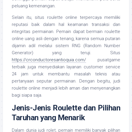
peluang kemenangan.
Selain itu, situs roulette online terpercaya memiliki
reputasi baik dalam hal keamanan transaksi dan
integritas permainan. Pemain dapat bermain roulette
online uang asli dengan tenang, karena semua putaran
dijamin adil melalui sistem RNG (Random Number
Generator) yang teruji. Situs
https://crconductoresantioquia.com/
pusatgame
terbaik juga menyediakan layanan customer service
24 jam untuk membantu masalah teknis atau
pertanyaan seputar permainan. Dengan begitu, judi
roulette online menjadi lebih aman dan menyenangkan
bagi siapa saja.
Jenis-Jenis Roulette dan Pilihan
Taruhan yang Menarik
Dalam dunia judi rolet, pemain memiliki banyak pilihan