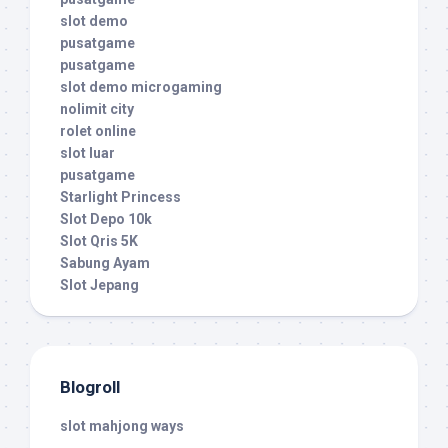
slot demo
pusatgame
pusatgame
slot demo microgaming
nolimit city
rolet online
slot luar
pusatgame
Starlight Princess
Slot Depo 10k
Slot Qris 5K
Sabung Ayam
Slot Jepang
Blogroll
slot mahjong ways