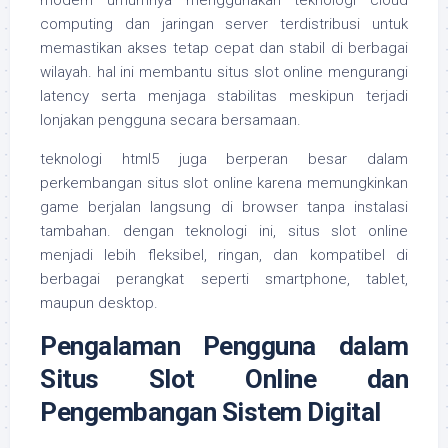
modern umumnya menggunakan teknologi cloud
computing dan jaringan server terdistribusi untuk
memastikan akses tetap cepat dan stabil di berbagai
wilayah. hal ini membantu situs slot online mengurangi
latency serta menjaga stabilitas meskipun terjadi
lonjakan pengguna secara bersamaan.
teknologi html5 juga berperan besar dalam
perkembangan situs slot online karena memungkinkan
game berjalan langsung di browser tanpa instalasi
tambahan. dengan teknologi ini, situs slot online
menjadi lebih fleksibel, ringan, dan kompatibel di
berbagai perangkat seperti smartphone, tablet,
maupun desktop.
Pengalaman Pengguna dalam
Situs Slot Online dan
Pengembangan Sistem Digital