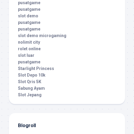
pusatgame
pusatgame
slot demo
pusatgame
pusatgame
slot demo microgaming
nolimit city
rolet online
slot luar
pusatgame
Starlight Princess
Slot Depo 10k
Slot Qris 5K
Sabung Ayam
Slot Jepang
Blogroll