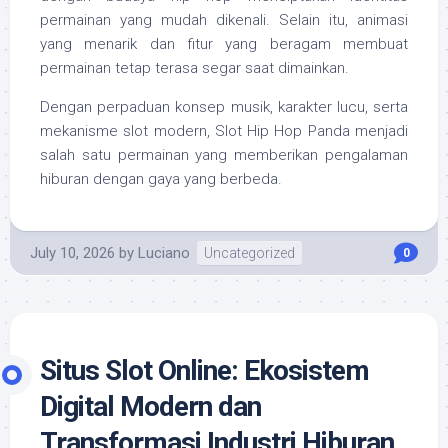
permainan yang mudah dikenali. Selain itu, animasi
yang menarik dan fitur yang beragam membuat
permainan tetap terasa segar saat dimainkan.
Dengan perpaduan konsep musik, karakter lucu, serta
mekanisme slot modern, Slot Hip Hop Panda menjadi
salah satu permainan yang memberikan pengalaman
hiburan dengan gaya yang berbeda.
July 10, 2026
by
Luciano
Uncategorized
0
Situs Slot Online: Ekosistem
Digital Modern dan
Transformasi Industri Hiburan