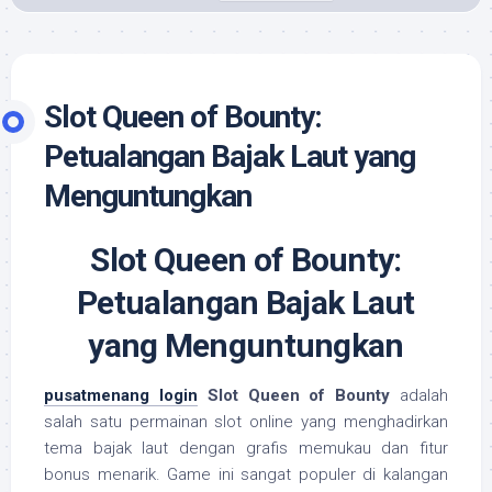
Slot Queen of Bounty:
Petualangan Bajak Laut yang
Menguntungkan
Slot Queen of Bounty:
Petualangan Bajak Laut
yang Menguntungkan
pusatmenang login
Slot Queen of Bounty
adalah
salah satu permainan slot online yang menghadirkan
tema bajak laut dengan grafis memukau dan fitur
bonus menarik. Game ini sangat populer di kalangan