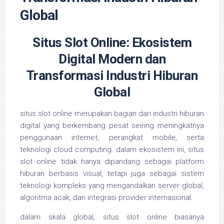
Global
Situs Slot Online: Ekosistem
Digital Modern dan
Transformasi Industri Hiburan
Global
situs slot online merupakan bagian dari industri hiburan
digital yang berkembang pesat seiring meningkatnya
penggunaan internet, perangkat mobile, serta
teknologi cloud computing. dalam ekosistem ini, situs
slot online tidak hanya dipandang sebagai platform
hiburan berbasis visual, tetapi juga sebagai sistem
teknologi kompleks yang mengandalkan server global,
algoritma acak, dan integrasi provider internasional.
dalam skala global, situs slot online biasanya