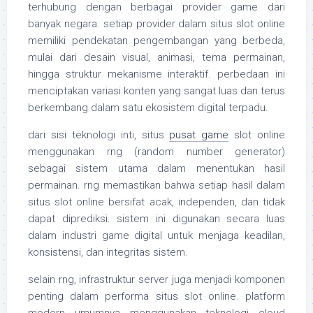
terhubung dengan berbagai provider game dari
banyak negara. setiap provider dalam situs slot online
memiliki pendekatan pengembangan yang berbeda,
mulai dari desain visual, animasi, tema permainan,
hingga struktur mekanisme interaktif. perbedaan ini
menciptakan variasi konten yang sangat luas dan terus
berkembang dalam satu ekosistem digital terpadu.
dari sisi teknologi inti, situs
pusat game
slot online
menggunakan rng (random number generator)
sebagai sistem utama dalam menentukan hasil
permainan. rng memastikan bahwa setiap hasil dalam
situs slot online bersifat acak, independen, dan tidak
dapat diprediksi. sistem ini digunakan secara luas
dalam industri game digital untuk menjaga keadilan,
konsistensi, dan integritas sistem.
selain rng, infrastruktur server juga menjadi komponen
penting dalam performa situs slot online. platform