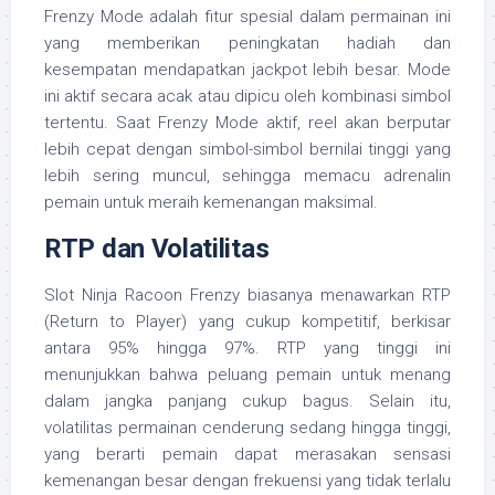
Frenzy Mode adalah fitur spesial dalam permainan ini
yang memberikan peningkatan hadiah dan
kesempatan mendapatkan jackpot lebih besar. Mode
ini aktif secara acak atau dipicu oleh kombinasi simbol
tertentu. Saat Frenzy Mode aktif, reel akan berputar
lebih cepat dengan simbol-simbol bernilai tinggi yang
lebih sering muncul, sehingga memacu adrenalin
pemain untuk meraih kemenangan maksimal.
RTP dan Volatilitas
Slot Ninja Racoon Frenzy biasanya menawarkan RTP
(Return to Player) yang cukup kompetitif, berkisar
antara 95% hingga 97%. RTP yang tinggi ini
menunjukkan bahwa peluang pemain untuk menang
dalam jangka panjang cukup bagus. Selain itu,
volatilitas permainan cenderung sedang hingga tinggi,
yang berarti pemain dapat merasakan sensasi
kemenangan besar dengan frekuensi yang tidak terlalu