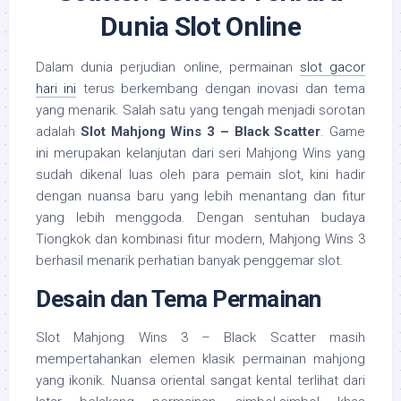
Dunia Slot Online
Dalam dunia perjudian online, permainan
slot gacor
hari ini
terus berkembang dengan inovasi dan tema
yang menarik. Salah satu yang tengah menjadi sorotan
adalah
Slot Mahjong Wins 3 – Black Scatter
. Game
ini merupakan kelanjutan dari seri Mahjong Wins yang
sudah dikenal luas oleh para pemain slot, kini hadir
dengan nuansa baru yang lebih menantang dan fitur
yang lebih menggoda. Dengan sentuhan budaya
Tiongkok dan kombinasi fitur modern, Mahjong Wins 3
berhasil menarik perhatian banyak penggemar slot.
Desain dan Tema Permainan
Slot Mahjong Wins 3 – Black Scatter masih
mempertahankan elemen klasik permainan mahjong
yang ikonik. Nuansa oriental sangat kental terlihat dari