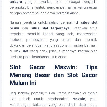
terbaru
yang ditawarkan oleh berbagai penyedia
perangkat lunak untuk mencari permainan yang sesuai
dengan preferensi dan gaya bermain Anda.
Namun, penting untuk selalu bermain di
situs slot
resmi
dan
situs slot terpercaya
. Pastikan situs
tersebut memiliki lisensi yang sah, menawarkan
metode pembayaran yang aman, dan memiliki
dukungan pelanggan yang responsif. Hindari bermain
di
link slot
yang tidak jelas sumbernya karena bisa
berisiko pada keamanan akun Anda.
Slot Gacor Maxwin: Tips
Menang Besar dan Slot Gacor
Malam Ini
Bagi banyak pemain, tujuan utama bermain di mesin
slot adalah untuk mendapatkan
maxwin
, yaitu
kemenangan terbesar yang bisa diraih dalam satu