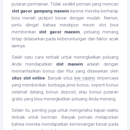
putaran permainan. Tidak sedikit pemain yang mencari
slot gacor gampang maxwin
karena mereka berharap
bisa meraih jackpot besar dengan mudah. Namun,
perlu diingat bahwa meskipun mesin slot bisa
memberikan
slot gacor maxwin
, peluang menang
tetap didasarkan pada keberuntungan dan faktor acak
lainnya.
Salah satu cara terbaik untuk meningkatkan peluang
Anda mendapatkan
slot maxwin
adalah dengan
memanfaatkan bonus dan fitur yang ditawarkan oleh
situs slot online
. Banyak situs
live casino
terpercaya
yang memberikan berbagai jenis bonus, seperti bonus
selamat datang, bonus deposit, atau bonus putaran
gratis yang bisa meningkatkan peluang Anda menang.
Selain itu, penting juga untuk mengetahui kapan waktu
terbaik untuk bermain. Banyak pemain melaporkan
bahwa mereka mendapatkan kemenangan besar pada