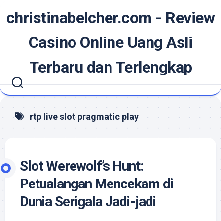
Skip
christinabelcher.com - Review
to
content
Casino Online Uang Asli
Terbaru dan Terlengkap
rtp live slot pragmatic play
Slot Werewolf’s Hunt:
Petualangan Mencekam di
Dunia Serigala Jadi-jadi