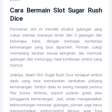
Cara Bermain Slot Sugar Rush
Dice
Permainan slot ini memiliki struktur gulungan yang
cukup standar, biasanya terdiri dari 5 gulungan dan
beberapa baris, dengan berbagai kombinasi
kemenangan yang bisa diperoleh. Pemain cukup
memasang taruhan sesuai keinginan, lalu memutar
gulungan dan menunggu hasil kombinasi simbol yang
muncul.
Uniknya, dalam Slot Sugar Rush Dice terdapat simbol
dadu yang bisa memberikan tambahan peluang
kemenangan. Simbol dadu ini sering menjadi pemicu
fitur bonus tertentu, seperti putaran gratis atau
pengganda kemenangan. Jadi, selain mengandalkan
keberuntungan memutar gulungan, pemain juga harus
memperhatikan simbol-simbol khusus agar bisa