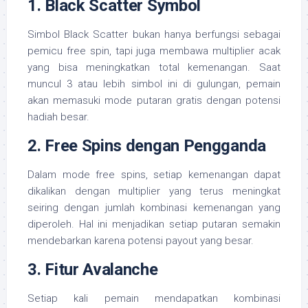
1. Black Scatter Symbol
Simbol Black Scatter bukan hanya berfungsi sebagai
pemicu free spin, tapi juga membawa multiplier acak
yang bisa meningkatkan total kemenangan. Saat
muncul 3 atau lebih simbol ini di gulungan, pemain
akan memasuki mode putaran gratis dengan potensi
hadiah besar.
2. Free Spins dengan Pengganda
Dalam mode free spins, setiap kemenangan dapat
dikalikan dengan multiplier yang terus meningkat
seiring dengan jumlah kombinasi kemenangan yang
diperoleh. Hal ini menjadikan setiap putaran semakin
mendebarkan karena potensi payout yang besar.
3. Fitur Avalanche
Setiap kali pemain mendapatkan kombinasi