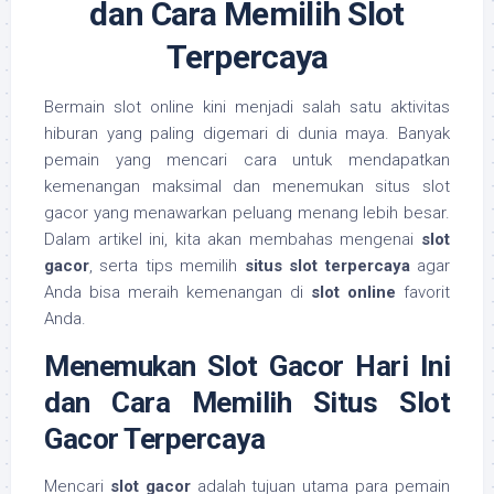
dan Cara Memilih Slot
Terpercaya
Bermain slot online kini menjadi salah satu aktivitas
hiburan yang paling digemari di dunia maya. Banyak
pemain yang mencari cara untuk mendapatkan
kemenangan maksimal dan menemukan situs slot
gacor yang menawarkan peluang menang lebih besar.
Dalam artikel ini, kita akan membahas mengenai
slot
gacor
, serta tips memilih
situs slot terpercaya
agar
Anda bisa meraih kemenangan di
slot online
favorit
Anda.
Menemukan Slot Gacor Hari Ini
dan Cara Memilih Situs Slot
Gacor Terpercaya
Mencari
slot gacor
adalah tujuan utama para pemain