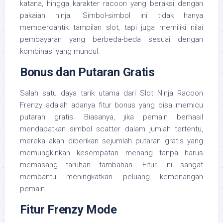
katana, hingga karakter racoon yang beraksi dengan
pakaian ninja. Simbol-simbol ini tidak hanya
mempercantik tampilan slot, tapi juga memiliki nilai
pembayaran yang berbeda-beda sesuai dengan
kombinasi yang muncul.
Bonus dan Putaran Gratis
Salah satu daya tarik utama dari Slot Ninja Racoon
Frenzy adalah adanya fitur bonus yang bisa memicu
putaran gratis. Biasanya, jika pemain berhasil
mendapatkan simbol scatter dalam jumlah tertentu,
mereka akan diberikan sejumlah putaran gratis yang
memungkinkan kesempatan menang tanpa harus
memasang taruhan tambahan. Fitur ini sangat
membantu meningkatkan peluang kemenangan
pemain.
Fitur Frenzy Mode