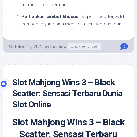
memudahkan bermain.
Perhatikan simbol khusus:
Seperti scatter, wild,
dan bonus yang bisa meningkatkan kemenangan.
October 15, 2025
by
Luciano
Uncategorized
0
Slot Mahjong Wins 3 – Black
Scatter: Sensasi Terbaru Dunia
Slot Online
Slot Mahjong Wins 3 – Black
Scatter: Sensasi Terbaru