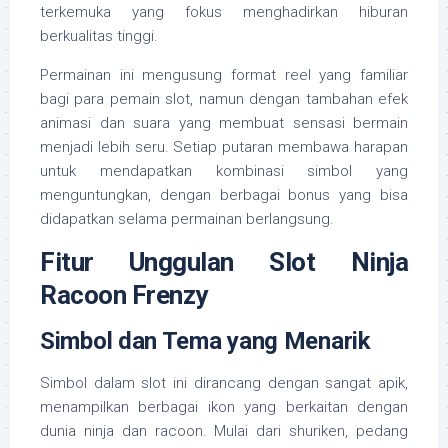
terkemuka yang fokus menghadirkan hiburan
berkualitas tinggi.
Permainan ini mengusung format reel yang familiar
bagi para pemain slot, namun dengan tambahan efek
animasi dan suara yang membuat sensasi bermain
menjadi lebih seru. Setiap putaran membawa harapan
untuk mendapatkan kombinasi simbol yang
menguntungkan, dengan berbagai bonus yang bisa
didapatkan selama permainan berlangsung.
Fitur Unggulan Slot Ninja
Racoon Frenzy
Simbol dan Tema yang Menarik
Simbol dalam slot ini dirancang dengan sangat apik,
menampilkan berbagai ikon yang berkaitan dengan
dunia ninja dan racoon. Mulai dari shuriken, pedang