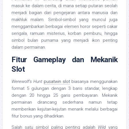
masuk ke dalam cerita, di mana setiap putaran seolah
menjadi bagian dari pengejaran antara manusia dan
makhluk malam. Simbol-simbol yang muncul juga
menggambarkan berbagai elemen horor seperti cakar
serigala, ramuan misterius, korban pemburu, hingga
simbol bulan purnama yang menjadi ikon penting
dalam permainan.
Fitur Gameplay dan Mekanik
Slot
Werewolf’s Hunt
pusatwin slot
biasanya menggunakan
format 5 gulungan dengan 3 baris standar, lengkap
dengan 20 hingga 25 garis pembayaran. Mekanik
permainan dirancang sederhana namun tetap
memberikan kejutan-kejutan menarik melalui berbagai
fitur bonus yang dihadirkan.
Salah satu simbol paling penting adalah
Wild
yang