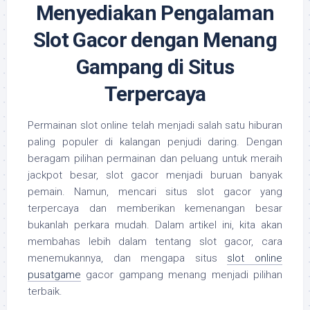
Menyediakan Pengalaman
Slot Gacor dengan Menang
Gampang di Situs
Terpercaya
Permainan slot online telah menjadi salah satu hiburan
paling populer di kalangan penjudi daring. Dengan
beragam pilihan permainan dan peluang untuk meraih
jackpot besar, slot gacor menjadi buruan banyak
pemain. Namun, mencari situs slot gacor yang
terpercaya dan memberikan kemenangan besar
bukanlah perkara mudah. Dalam artikel ini, kita akan
membahas lebih dalam tentang slot gacor, cara
menemukannya, dan mengapa situs
slot online
pusatgame
gacor gampang menang menjadi pilihan
terbaik.