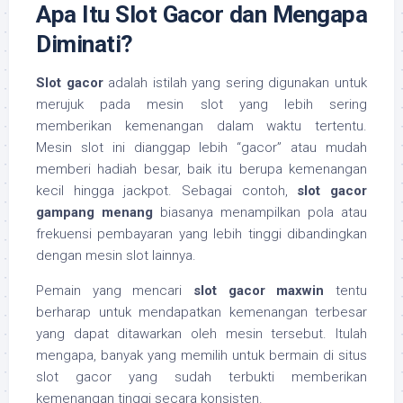
Apa Itu Slot Gacor dan Mengapa
Diminati?
Slot gacor
adalah istilah yang sering digunakan untuk
merujuk pada mesin slot yang lebih sering
memberikan kemenangan dalam waktu tertentu.
Mesin slot ini dianggap lebih “gacor” atau mudah
memberi hadiah besar, baik itu berupa kemenangan
kecil hingga jackpot. Sebagai contoh,
slot gacor
gampang menang
biasanya menampilkan pola atau
frekuensi pembayaran yang lebih tinggi dibandingkan
dengan mesin slot lainnya.
Pemain yang mencari
slot gacor maxwin
tentu
berharap untuk mendapatkan kemenangan terbesar
yang dapat ditawarkan oleh mesin tersebut. Itulah
mengapa, banyak yang memilih untuk bermain di situs
slot gacor yang sudah terbukti memberikan
kemenangan tinggi secara konsisten.