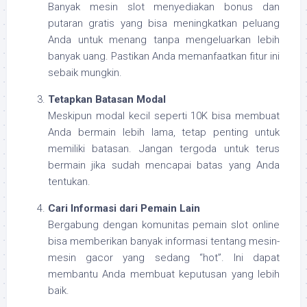
Banyak
mesin
slot
menyediakan
bonus
dan
putaran
gratis
yang
bisa
meningkatkan
peluang
Anda
untuk
menang
tanpa
mengeluarkan
lebih
banyak
uang.
Pastikan
Anda
memanfaatkan
fitur
ini
sebaik
mungkin.
Tetapkan
Batasan
Modal
Meskipun
modal
kecil
seperti
10K
bisa
membuat
Anda
bermain
lebih
lama,
tetap
penting
untuk
memiliki
batasan.
Jangan
tergoda
untuk
terus
bermain
jika
sudah
mencapai
batas
yang
Anda
tentukan.
Cari
Informasi
dari
Pemain
Lain
Bergabung
dengan
komunitas
pemain
slot
online
bisa
memberikan
banyak
informasi
tentang
mesin-
mesin
gacor
yang
sedang “
hot”.
Ini
dapat
membantu
Anda
membuat
keputusan
yang
lebih
baik.