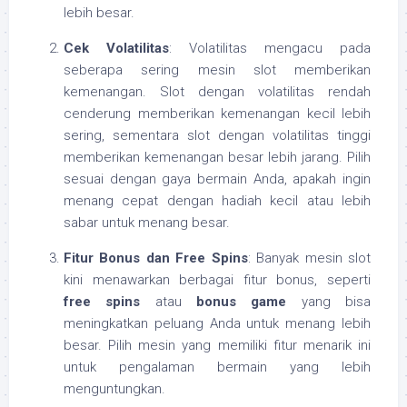
lebih besar.
Cek Volatilitas
: Volatilitas mengacu pada
seberapa sering mesin slot memberikan
kemenangan. Slot dengan volatilitas rendah
cenderung memberikan kemenangan kecil lebih
sering, sementara slot dengan volatilitas tinggi
memberikan kemenangan besar lebih jarang. Pilih
sesuai dengan gaya bermain Anda, apakah ingin
menang cepat dengan hadiah kecil atau lebih
sabar untuk menang besar.
Fitur Bonus dan Free Spins
: Banyak mesin slot
kini menawarkan berbagai fitur bonus, seperti
free spins
atau
bonus game
yang bisa
meningkatkan peluang Anda untuk menang lebih
besar. Pilih mesin yang memiliki fitur menarik ini
untuk pengalaman bermain yang lebih
menguntungkan.