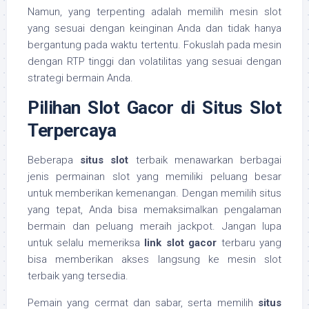
Namun, yang terpenting adalah memilih mesin slot
yang sesuai dengan keinginan Anda dan tidak hanya
bergantung pada waktu tertentu. Fokuslah pada mesin
dengan RTP tinggi dan volatilitas yang sesuai dengan
strategi bermain Anda.
Pilihan Slot Gacor di Situs Slot
Terpercaya
Beberapa
situs slot
terbaik menawarkan berbagai
jenis permainan slot yang memiliki peluang besar
untuk memberikan kemenangan. Dengan memilih situs
yang tepat, Anda bisa memaksimalkan pengalaman
bermain dan peluang meraih jackpot. Jangan lupa
untuk selalu memeriksa
link slot gacor
terbaru yang
bisa memberikan akses langsung ke mesin slot
terbaik yang tersedia.
Pemain yang cermat dan sabar, serta memilih
situs