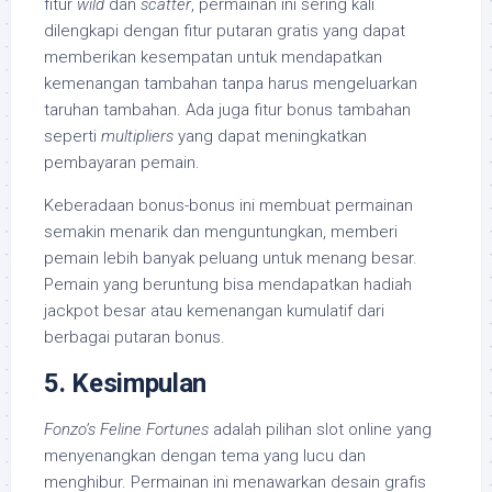
fitur
wild
dan
scatter
, permainan ini sering kali
dilengkapi dengan fitur putaran gratis yang dapat
memberikan kesempatan untuk mendapatkan
kemenangan tambahan tanpa harus mengeluarkan
taruhan tambahan. Ada juga fitur bonus tambahan
seperti
multipliers
yang dapat meningkatkan
pembayaran pemain.
Keberadaan bonus-bonus ini membuat permainan
semakin menarik dan menguntungkan, memberi
pemain lebih banyak peluang untuk menang besar.
Pemain yang beruntung bisa mendapatkan hadiah
jackpot besar atau kemenangan kumulatif dari
berbagai putaran bonus.
5.
Kesimpulan
Fonzo’s Feline Fortunes
adalah pilihan slot online yang
menyenangkan dengan tema yang lucu dan
menghibur. Permainan ini menawarkan desain grafis