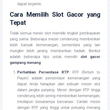
dapat terjamin.
Cara Memilih Slot Gacor yang
Tepat
Tidak semua mesin slot memiliki tingkat pembayaran
yang sama. Beberapa mesin cenderung memberikan
lebih banyak kemenangan, sementara yang lain
mungkin lebih jarang memberikan hadiah. Berikut
adalah beberapa tips untuk memilih
slot gacor
gampang menang
:
Perhatikan Persentase RTP
: RTP (Return to
Player) adalah persentase kemenangan yang
dapat Anda harapkan dari sebuah mesin slot
dalam jangka panjang. Mesin dengan RTP tinggi
cenderung lebih sering memberikan kemenangan,
meskipun besarannya bervariasi. Carilah mesin
dengan RTP yang tinggi untuk peluang menang