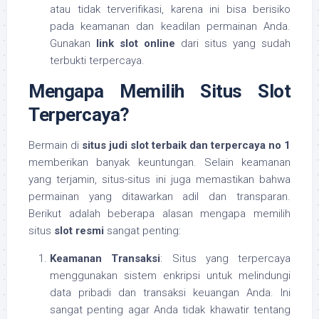
atau tidak terverifikasi, karena ini bisa berisiko
pada keamanan dan keadilan permainan Anda.
Gunakan
link slot online
dari situs yang sudah
terbukti terpercaya.
Mengapa Memilih Situs Slot
Terpercaya?
Bermain di
situs judi slot terbaik dan terpercaya no 1
memberikan banyak keuntungan. Selain keamanan
yang terjamin, situs-situs ini juga memastikan bahwa
permainan yang ditawarkan adil dan transparan.
Berikut adalah beberapa alasan mengapa memilih
situs
slot resmi
sangat penting:
Keamanan Transaksi
: Situs yang terpercaya
menggunakan sistem enkripsi untuk melindungi
data pribadi dan transaksi keuangan Anda. Ini
sangat penting agar Anda tidak khawatir tentang