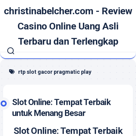
Skip
christinabelcher.com - Review
to
content
Casino Online Uang Asli
Terbaru dan Terlengkap
rtp slot gacor pragmatic play
Slot Online: Tempat Terbaik
untuk Menang Besar
Slot Online: Tempat Terbaik