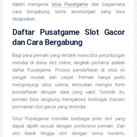
dalam mengenai
situs Pusatgame
dan bagaimana
cara bergabung serta keuntungan yang bisa
didapatkan.
Daftar Pusatgame Slot Gacor
dan Cara Bergabung
Bagi para pemain yang tertarik mencoba peruntungan
mereka di dunia slot online, langkah pertama adalah
daftar Pusatgame. Proses pendaftaran di situs ini
sangat mudah dan cepat. Pemain hanya perlu
mengunjungi situs utama, kemudian mengisi form
pendaftaran dengan data yang valid. Setelah itu,
pemain bisa langsung mengakses berbagai macam
permainan slot gacor yang tersedia.
Situs Pusatgame memiliki berbagai jenis slot yang
dapat dipilih sesuai dengan preferensi pemain. Dari
slot klasik hingga slot dengan tema modern,