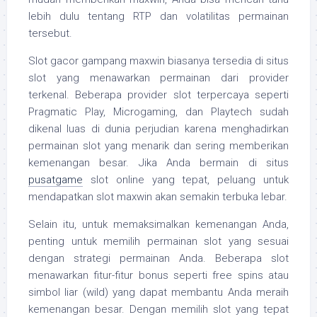
lebih dulu tentang RTP dan volatilitas permainan
tersebut.
Slot gacor gampang maxwin biasanya tersedia di situs
slot yang menawarkan permainan dari provider
terkenal. Beberapa provider slot terpercaya seperti
Pragmatic Play, Microgaming, dan Playtech sudah
dikenal luas di dunia perjudian karena menghadirkan
permainan slot yang menarik dan sering memberikan
kemenangan besar. Jika Anda bermain di situs
pusatgame
slot online yang tepat, peluang untuk
mendapatkan slot maxwin akan semakin terbuka lebar.
Selain itu, untuk memaksimalkan kemenangan Anda,
penting untuk memilih permainan slot yang sesuai
dengan strategi permainan Anda. Beberapa slot
menawarkan fitur-fitur bonus seperti free spins atau
simbol liar (wild) yang dapat membantu Anda meraih
kemenangan besar. Dengan memilih slot yang tepat