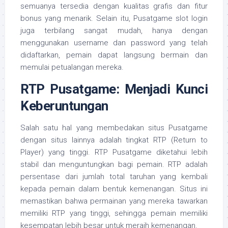
semuanya tersedia dengan kualitas grafis dan fitur
bonus yang menarik. Selain itu, Pusatgame slot login
juga terbilang sangat mudah, hanya dengan
menggunakan username dan password yang telah
didaftarkan, pemain dapat langsung bermain dan
memulai petualangan mereka.
RTP Pusatgame: Menjadi Kunci
Keberuntungan
Salah satu hal yang membedakan situs Pusatgame
dengan situs lainnya adalah tingkat RTP (Return to
Player) yang tinggi. RTP Pusatgame diketahui lebih
stabil dan menguntungkan bagi pemain. RTP adalah
persentase dari jumlah total taruhan yang kembali
kepada pemain dalam bentuk kemenangan. Situs ini
memastikan bahwa permainan yang mereka tawarkan
memiliki RTP yang tinggi, sehingga pemain memiliki
kesempatan lebih besar untuk meraih kemenangan.