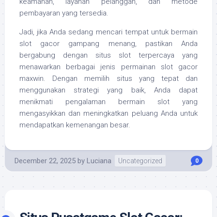
keamanan, layanan pelanggan, dan metode
pembayaran yang tersedia.
Jadi, jika Anda sedang mencari tempat untuk bermain
slot gacor gampang menang, pastikan Anda
bergabung dengan situs slot terpercaya yang
menawarkan berbagai jenis permainan slot gacor
maxwin. Dengan memilih situs yang tepat dan
menggunakan strategi yang baik, Anda dapat
menikmati pengalaman bermain slot yang
mengasyikkan dan meningkatkan peluang Anda untuk
mendapatkan kemenangan besar.
December 22, 2025
by
Luciana
Uncategorized
0