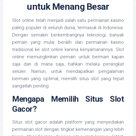
untuk Menang Besar
Slot online telah menjadi salah satu permainan kasino
paling populer di seluruh dunia, termasuk di Indonesia.
Dengan semakin berkembangnya teknologi, banyak
pemain yang mulai beralih dari permainan kasino
tradisional ke slot online karena kenyamanannya. Slot
online memungkinkan pemain untuk bermain kapan
saja dan di mana saja, bahkan melalui perangkat
seluler. Namun, untuk mendapatkan pengalaman
bermain yang optimal, memilih situs slot yang tepat
sangatlah penting.
Mengapa Memilih Situs Slot
Gacor?
Situs slot gacor adalah platform yang menyediakan
permainan slot dengan tingkat kemenangan yang lebih