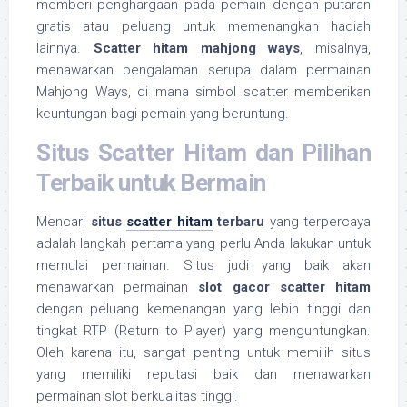
memberi
penghargaan
pada
pemain
dengan
putaran
gratis
atau
peluang
untuk
memenangkan
hadiah
lainnya.
Scatter
hitam
mahjong
ways
,
misalnya,
menawarkan
pengalaman
serupa
dalam
permainan
Mahjong
Ways,
di
mana
simbol
scatter
memberikan
keuntungan
bagi
pemain
yang
beruntung.
Situs
Scatter
Hitam
dan
Pilihan
Terbaik
untuk
Bermain
Mencari
situs
scatter hitam
terbaru
yang
terpercaya
adalah
langkah
pertama
yang
perlu
Anda
lakukan
untuk
memulai
permainan.
Situs
judi
yang
baik
akan
menawarkan
permainan
slot
gacor
scatter
hitam
dengan
peluang
kemenangan
yang
lebih
tinggi
dan
tingkat
RTP (
Return
to
Player)
yang
menguntungkan.
Oleh
karena
itu,
sangat
penting
untuk
memilih
situs
yang
memiliki
reputasi
baik
dan
menawarkan
permainan
slot
berkualitas
tinggi.