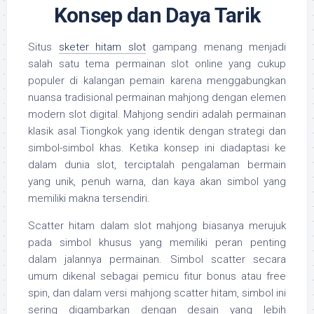
Konsep dan Daya Tarik
Situs
sketer hitam slot
gampang menang menjadi
salah satu tema permainan slot online yang cukup
populer di kalangan pemain karena menggabungkan
nuansa tradisional permainan mahjong dengan elemen
modern slot digital. Mahjong sendiri adalah permainan
klasik asal Tiongkok yang identik dengan strategi dan
simbol-simbol khas. Ketika konsep ini diadaptasi ke
dalam dunia slot, terciptalah pengalaman bermain
yang unik, penuh warna, dan kaya akan simbol yang
memiliki makna tersendiri.
Scatter hitam dalam slot mahjong biasanya merujuk
pada simbol khusus yang memiliki peran penting
dalam jalannya permainan. Simbol scatter secara
umum dikenal sebagai pemicu fitur bonus atau free
spin, dan dalam versi mahjong scatter hitam, simbol ini
sering digambarkan dengan desain yang lebih