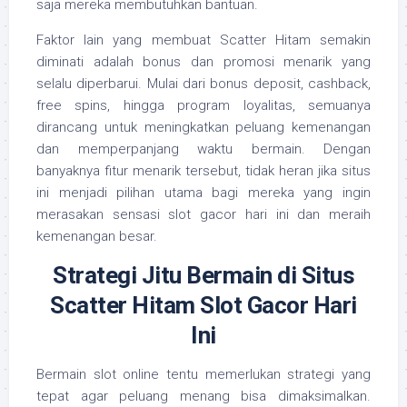
saja mereka membutuhkan bantuan.
Faktor lain yang membuat Scatter Hitam semakin
diminati adalah bonus dan promosi menarik yang
selalu diperbarui. Mulai dari bonus deposit, cashback,
free spins, hingga program loyalitas, semuanya
dirancang untuk meningkatkan peluang kemenangan
dan memperpanjang waktu bermain. Dengan
banyaknya fitur menarik tersebut, tidak heran jika situs
ini menjadi pilihan utama bagi mereka yang ingin
merasakan sensasi slot gacor hari ini dan meraih
kemenangan besar.
Strategi Jitu Bermain di Situs
Scatter Hitam Slot Gacor Hari
Ini
Bermain slot online tentu memerlukan strategi yang
tepat agar peluang menang bisa dimaksimalkan.