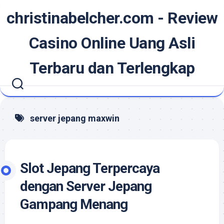
Skip
christinabelcher.com - Review
to
content
Casino Online Uang Asli
Terbaru dan Terlengkap
server jepang maxwin
Slot Jepang Terpercaya
dengan Server Jepang
Gampang Menang