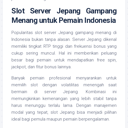
Slot Server Jepang Gampang
Menang untuk Pemain Indonesia
Popularitas slot server Jepang gampang menang di
Indonesia bukan tanpa alasan. Server Jepang dikenal
memiliki tingkat RTP tinggi dan frekuensi bonus yang
cukup sering muncul. Hal ini memberikan peluang
besar bagi pemain untuk mendapatkan free spin,
jackpot, dan fitur bonus lainnya.
Banyak pemain profesional menyarankan untuk
memilih slot dengan volatilitas menengah saat
bermain di server Jepang. Kombinasi ini
memungkinkan kemenangan yang lebih stabil tanpa
harus menunggu terlalu lama. Dengan manajemen
modal yang tepat, slot Jepang bisa menjadi pilihan
ideal bagi pemula maupun pemain berpengalaman.