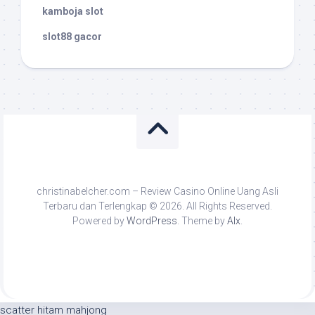
kamboja slot
slot88 gacor
christinabelcher.com – Review Casino Online Uang Asli
Terbaru dan Terlengkap © 2026. All Rights Reserved.
Powered by
WordPress
. Theme by
Alx
.
scatter hitam mahjong