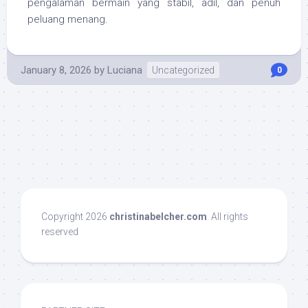
pengalaman bermain yang stabil, adil, dan penuh
peluang menang.
January 8, 2026
by
Luciana
Uncategorized
0
Copyright 2026
christinabelcher.com
. All rights
reserved