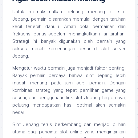
Untuk memaksimalkan peluang menang di slot
Jepang, pemain disarankan memulai dengan taruhan
kecil terlebih dahulu. Amati pola permainan dan
frekuensi bonus sebelum meningkatkan nilai taruhan.
Strategi ini banyak digunakan oleh pemain yang
sukses meraih kemenangan besar di slot server
Jepang.
Mengatur waktu bermain juga menjadi faktor penting.
Banyak pemain percaya bahwa slot Jepang lebih
mudah menang pada jam sepi pemain. Dengan
kombinasi strategi yang tepat, pemilihan game yang
sesuai, dan penggunaan link slot Jepang terpercaya,
peluang mendapatkan hasil optimal akan semakin
besar.
Slot Jepang terus berkembang dan menjadi pilihan
utama bagi pencinta slot online yang menginginkan