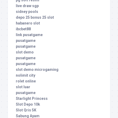
pg soft resmi
live draw sgp
sidney pools
depo 25 bonus 25 slot
habanero slot
ibcbet88
link pusatgame
pusatgame
pusatgame
slot demo
pusatgame
pusatgame
slot demo microgaming
nolimit city
rolet online
slot luar
pusatgame
Starlight Princess
Slot Depo 10k
Slot Qris 5K
Sabung Ayam