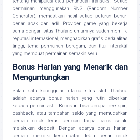
tentang manipulasi atau penundaan transaksi. Setiap
permainan menggunakan RNG (Random Number
Generator), memastikan hasil setiap putaran benar-
benar acak dan adil. Provider game yang bekerja
sama dengan situs Thailand umumnya sudah memiliki
reputasi internasional, menghadirkan grafis berkualitas
tinggi, tema permainan beragam, dan fitur interaktif
yang membuat permainan semakin seru.
Bonus Harian yang Menarik dan
Menguntungkan
Salah satu keunggulan utama situs slot Thailand
adalah adanya bonus harian yang rutin diberikan
kepada pemain aktif. Bonus ini bisa berupa free spin,
cashback, atau tambahan saldo yang memudahkan
pemain untuk terus bermain tanpa harus selalu
melakukan deposit. Dengan adanya bonus harian,
pemain memiliki kesempatan lebih besar untuk