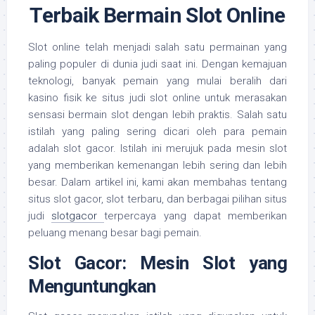
Terbaik Bermain Slot Online
Slot online telah menjadi salah satu permainan yang
paling populer di dunia judi saat ini. Dengan kemajuan
teknologi, banyak pemain yang mulai beralih dari
kasino fisik ke situs judi slot online untuk merasakan
sensasi bermain slot dengan lebih praktis. Salah satu
istilah yang paling sering dicari oleh para pemain
adalah slot gacor. Istilah ini merujuk pada mesin slot
yang memberikan kemenangan lebih sering dan lebih
besar. Dalam artikel ini, kami akan membahas tentang
situs slot gacor, slot terbaru, dan berbagai pilihan situs
judi
slotgacor
terpercaya yang dapat memberikan
peluang menang besar bagi pemain.
Slot Gacor: Mesin Slot yang
Menguntungkan