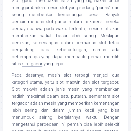
Slot gacor merupakan istilah yang digunakan untuk
menggambarkan mesin slot yang sedang “panas” dan
sering memberikan kemenangan besar. Banyak
pemain mencari slot gacor malam ini karena mereka
percaya bahwa pada waktu tertentu, mesin slot akan
memberikan hadiah besar lebih sering. Meskipun
demikian, kemenangan dalam permainan slot tetap
bergantung pada keberuntungan, namun ada
beberapa tips yang dapat membantu pemain memilih
situs
slot gacor
yang tepat.
Pada dasarnya, mesin slot terbagi menjadi dua
kategori utama, yaitu slot maxwin dan slot tergacor.
Slot maxwin adalah jenis mesin yang memberikan
hadiah maksimal dalam satu putaran, sementara slot
tergacor adalah mesin yang memberikan kemenangan
lebih sering dan dalam jumlah kecil yang bisa
menumpuk seiring berjalannya waktu. Dengan
mengetahui perbedaan ini, pemain bisa lebih selektif