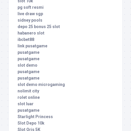
slot 10k
pg soft resmi
live draw sgp
sidney pools
depo 25 bonus 25 slot
habanero slot
ibcbet88
link pusatgame
pusatgame
pusatgame
slot demo
pusatgame
pusatgame
slot demo microgaming
nolimit city
rolet online
slot luar
pusatgame
Starlight Princess
Slot Depo 10k
Slot Qris 5K