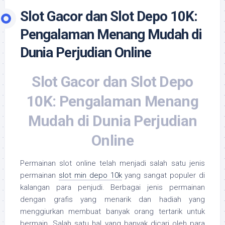
Slot Gacor dan Slot Depo 10K:
Pengalaman Menang Mudah di
Dunia Perjudian Online
Slot
Gacor
dan
Slot
Depo
10K:
Pengalaman
Menang
Mudah
di
Dunia
Perjudian
Online
Permainan
slot
online
telah
menjadi
salah
satu
jenis
permainan
slot min depo 10k
yang
sangat
populer
di
kalangan
para
penjudi.
Berbagai
jenis
permainan
dengan
grafis
yang
menarik
dan
hadiah
yang
menggiurkan
membuat
banyak
orang
tertarik
untuk
bermain.
Salah
satu
hal
yang
banyak
dicari
oleh
para