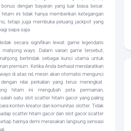
k bonus dengan bayaran yang luar biasa besar.
r hitam
ini tidak hanya memberikan ketegangan
ens, tetapi juga membuka peluang jackpot yang
bagi siapa saja.
meledak secara signifikan lewat game legendaris
tu
mahjong ways
. Dalam varian game tersebut,
 mahjong
bertindak sebagai kunci utama untuk
n premium. Ketika Anda berhasil mendaratkan
 ways
di atas rel, mesin akan otomatis mengunci
engan nilai perkalian yang terus meningkat.
ong hitam
ini mengubah peta permainan,
 salah satu
slot scatter hitam gacor
yang paling
ara konten kreator dan komunitas slotter. Tidak
rhadap
scatter hitam gacor
dan
slot gacor scatter
etiap harinya demi merasakan langsung sensasi
al.