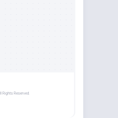
l Rights Reserved.