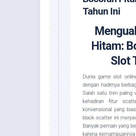
Tahun Ini
Menguak
Hitam: Bo
Slot 
Dunia game slot onlin
dengan hadirnya berbag
Salah satu tren paling 
kehadiran fitur
scatt
konvensional yang bi
black scatter
ini menjad
Banyak pemain yang 
karena kemampuannya d