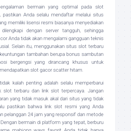
pengalaman bermain yang optimal pada
slot
, pastikan Anda selalu mendaftar melalui
situs
yang memiliki lisensi resmi biasanya menyediakan
ilengkapi dengan server tangguh, sehingga
acor
Anda tidak akan mengalami gangguan teknis
usial. Selain itu, menggunakan
situs slot terbaru
n keuntungan tambahan berupa bonus sambutan
osi bergengsi yang dirancang khusus untuk
 mendapatkan
slot gacor scatter hitam
.
tidak kalah penting adalah selalu memperbarui
nk slot terbaru
dan
link slot terpercaya
. Jangan
ran yang tidak masuk akal dari situs yang tidak
elalu pastikan bahwa
link slot resmi
yang Anda
an pelanggan 24 jam yang responsif dan metode
 Dengan bermain di platform yang tepat, berburu
game
mahjong ways
favorit Anda tidak hanya