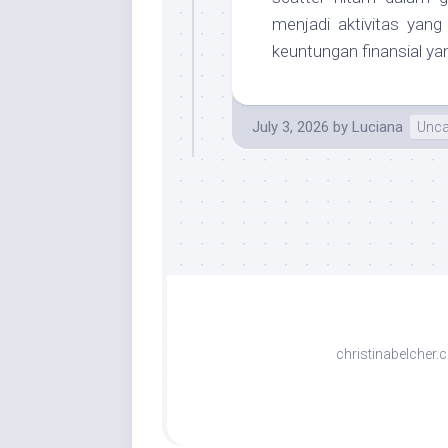
menjadi aktivitas yang
keuntungan finansial y
July 3, 2026
by
Luciana
Unca
christinabelcher.