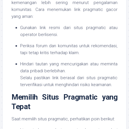
kemenangan lebih sering menurut pengalaman
komunitas. Cara menemukan link pragmatic gacor
yang aman:
Gunakan link resmi dari situs pragmatic atau
operator berlisensi.
Periksa forum dan komunitas untuk rekomendasi,
tapi tetap kritis terhadap klaim.
Hindari tautan yang mencurigakan atau meminta
data pribadi berlebihan.
Selalu pastikan link berasal dari situs pragmatic
terverifikasi untuk menghindari risiko keamanan.
Memilih Situs Pragmatic yang
Tepat
Saat memilih situs pragmatic, perhatikan poin berikut: