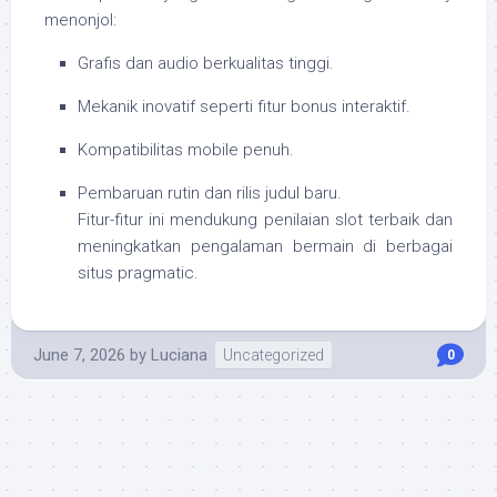
menonjol:
Grafis dan audio berkualitas tinggi.
Mekanik inovatif seperti fitur bonus interaktif.
Kompatibilitas mobile penuh.
Pembaruan rutin dan rilis judul baru.
Fitur-fitur ini mendukung penilaian slot terbaik dan
meningkatkan pengalaman bermain di berbagai
situs pragmatic.
June 7, 2026
by
Luciana
Uncategorized
0