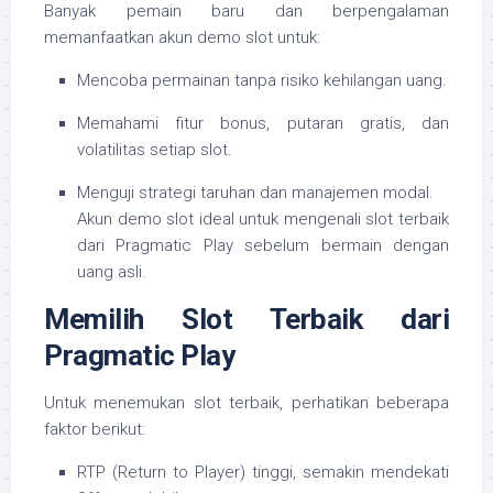
Banyak pemain baru dan berpengalaman
memanfaatkan akun demo slot untuk:
Mencoba permainan tanpa risiko kehilangan uang.
Memahami fitur bonus, putaran gratis, dan
volatilitas setiap slot.
Menguji strategi taruhan dan manajemen modal.
Akun demo slot ideal untuk mengenali slot terbaik
dari Pragmatic Play sebelum bermain dengan
uang asli.
Memilih Slot Terbaik dari
Pragmatic Play
Untuk menemukan slot terbaik, perhatikan beberapa
faktor berikut:
RTP (Return to Player) tinggi, semakin mendekati