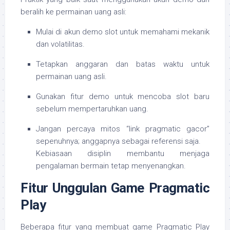
beralih ke permainan uang asli:
Mulai di akun demo slot untuk memahami mekanik
dan volatilitas.
Tetapkan anggaran dan batas waktu untuk
permainan uang asli.
Gunakan fitur demo untuk mencoba slot baru
sebelum mempertaruhkan uang.
Jangan percaya mitos “link pragmatic gacor”
sepenuhnya; anggapnya sebagai referensi saja.
Kebiasaan disiplin membantu menjaga
pengalaman bermain tetap menyenangkan.
Fitur Unggulan Game Pragmatic
Play
Beberapa fitur yang membuat game Pragmatic Play