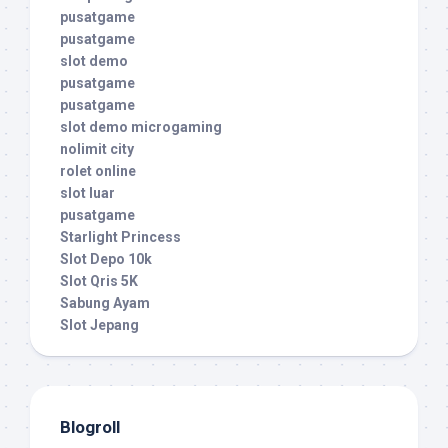
pusatgame
pusatgame
slot demo
pusatgame
pusatgame
slot demo microgaming
nolimit city
rolet online
slot luar
pusatgame
Starlight Princess
Slot Depo 10k
Slot Qris 5K
Sabung Ayam
Slot Jepang
Blogroll