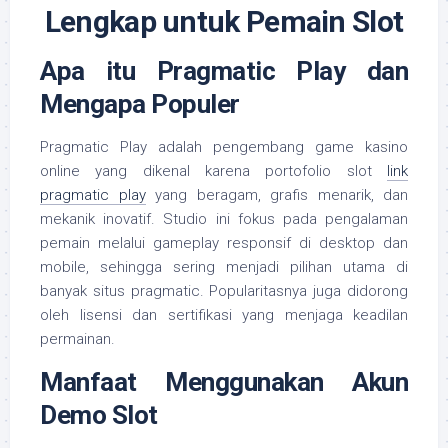
Lengkap untuk Pemain Slot
Apa itu Pragmatic Play dan
Mengapa Populer
Pragmatic Play adalah pengembang game kasino
online yang dikenal karena portofolio slot
link
pragmatic play
yang beragam, grafis menarik, dan
mekanik inovatif. Studio ini fokus pada pengalaman
pemain melalui gameplay responsif di desktop dan
mobile, sehingga sering menjadi pilihan utama di
banyak situs pragmatic. Popularitasnya juga didorong
oleh lisensi dan sertifikasi yang menjaga keadilan
permainan.
Manfaat Menggunakan Akun
Demo Slot