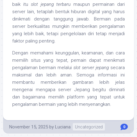
baik itu
slot jepang terbaru
maupun permainan dari
server lain, tetaplah bentuk hiburan digital yang harus
dinikmati dengan tanggung jawab. Bermain pada
server berkualitas mungkin memberikan pengalaman
yang lebih baik, tetapi pengelolaan diri tetap menjadi
faktor paling penting.
Dengan memahami keunggulan, keamanan, dan cara
memilih situs yang tepat, pemain dapat menikmati
pengalaman bermain melalui
slot server jepang
secara
maksimal dan lebih aman. Semoga informasi ini
membantu memberikan gambaran lebih jelas
mengenai mengapa server Jepang begitu diminati
dan bagaimana memilih platform yang tepat untuk
pengalaman bermain yang lebih menyenangkan.
November 15, 2025
by
Luciana
Uncategorized
0