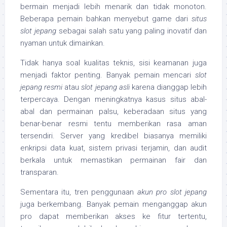
bermain menjadi lebih menarik dan tidak monoton.
Beberapa pemain bahkan menyebut game dari
situs
slot jepang
sebagai salah satu yang paling inovatif dan
nyaman untuk dimainkan.
Tidak hanya soal kualitas teknis, sisi keamanan juga
menjadi faktor penting. Banyak pemain mencari
slot
jepang resmi
atau
slot jepang asli
karena dianggap lebih
terpercaya. Dengan meningkatnya kasus situs abal-
abal dan permainan palsu, keberadaan situs yang
benar-benar resmi tentu memberikan rasa aman
tersendiri. Server yang kredibel biasanya memiliki
enkripsi data kuat, sistem privasi terjamin, dan audit
berkala untuk memastikan permainan fair dan
transparan.
Sementara itu, tren penggunaan
akun pro slot jepang
juga berkembang. Banyak pemain menganggap akun
pro dapat memberikan akses ke fitur tertentu,