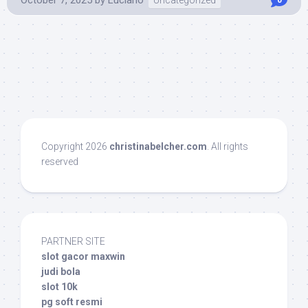
October 7, 2025
by
Luciano
Uncategorized
0
Copyright 2026
christinabelcher.com
. All rights
reserved
PARTNER SITE
slot gacor maxwin
judi bola
slot 10k
pg soft resmi