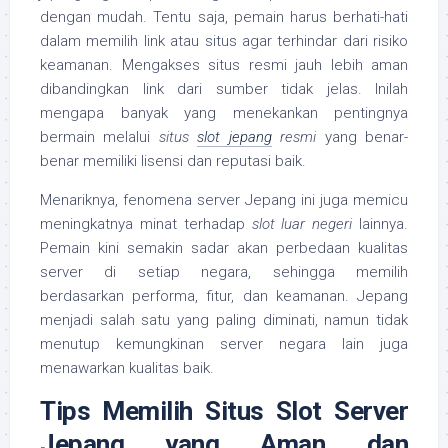
dengan mudah. Tentu saja, pemain harus berhati-hati
dalam memilih link atau situs agar terhindar dari risiko
keamanan. Mengakses situs resmi jauh lebih aman
dibandingkan link dari sumber tidak jelas. Inilah
mengapa banyak yang menekankan pentingnya
bermain melalui
situs
slot jepang
resmi
yang benar-
benar memiliki lisensi dan reputasi baik.
Menariknya, fenomena server Jepang ini juga memicu
meningkatnya minat terhadap
slot luar negeri
lainnya.
Pemain kini semakin sadar akan perbedaan kualitas
server di setiap negara, sehingga memilih
berdasarkan performa, fitur, dan keamanan. Jepang
menjadi salah satu yang paling diminati, namun tidak
menutup kemungkinan server negara lain juga
menawarkan kualitas baik.
Tips Memilih Situs Slot Server
Jepang yang Aman dan