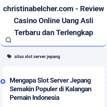
Skip
christinabelcher.com - Review
to
content
Casino Online Uang Asli
Terbaru dan Terlengkap
situs slot server jepang
Mengapa Slot Server Jepang
Semakin Populer di Kalangan
Pemain Indonesia