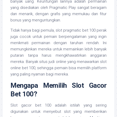
banyak uang. Keuntungan lainnya adalah permainan
yang disediakan oleh Pragmatic Play sangat beragam
dan menarik, dengan grafis yang memukau dan fitur
bonus yang menguntungkan.
Tidak hanya bagi pemula, slot pragmatic bet 100 perak
juga cocok untuk pemain berpengalaman yang ingin
menikmati permainan dengan taruhan rendah. Ini
memungkinkan mereka untuk memainkan lebih banyak
putaran tanpa harus mengkhawatirkan anggaran
mereka. Banyak situs judi online yang menawarkan slot
online bet 100, sehingga pemain bisa memilih platform
yang paling nyaman bagi mereka.
Mengapa Memilih Slot Gacor
Bet 100?
Slot gacor bet 100 adalah istilah yang sering
digunakan untuk menyebut slot yang memberikan