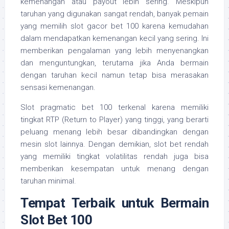
kemenangan atau payout lebih sering. Meskipun
taruhan yang digunakan sangat rendah, banyak pemain
yang memilih slot gacor bet 100 karena kemudahan
dalam mendapatkan kemenangan kecil yang sering. Ini
memberikan pengalaman yang lebih menyenangkan
dan menguntungkan, terutama jika Anda bermain
dengan taruhan kecil namun tetap bisa merasakan
sensasi kemenangan.
Slot pragmatic bet 100 terkenal karena memiliki
tingkat RTP (Return to Player) yang tinggi, yang berarti
peluang menang lebih besar dibandingkan dengan
mesin slot lainnya. Dengan demikian, slot bet rendah
yang memiliki tingkat volatilitas rendah juga bisa
memberikan kesempatan untuk menang dengan
taruhan minimal.
Tempat Terbaik untuk Bermain
Slot Bet 100