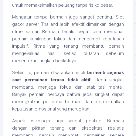
untuk memaksimalkan peluang tanpa risiko besar.
Mengatur tempo bermain juga sangat penting. Slot
gacor server Thailand lebih efektif dimainkan dengan
ritme santai. Bermain terlalu cepat bisa membuat
pemain kehilangan fokus dan mengambil keputusan
impulsif. Ritme yang tenang membantu pemain
mengevaluasi hasil setiap putaran sebelum
menentukan langkah berikutnya.
Selain itu, pemain disarankan untuk
berhenti sejenak
saat permainan terasa tidak aktif
. Jeda singkat
membantu menjaga fokus dan stabilitas mental.
Banyak pemain percaya bahwa jeda singkat dapat
meningkatkan performa bermain dan meminimalkan
keputusan emosional yang merugikan.
Aspek psikologis juga sangat penting. Bermain
dengan pikiran tenang dan ekspektasi realistis
membantu pemain menikmati permainan secara