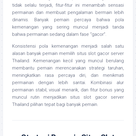
tidak selalu terjadi, fitur-fitur ini menambah sensasi
permainan dan membuat pengalaman bermain lebih
dinamis. Banyak pemain percaya bahwa pola
kemenangan yang sering muncul menjadi tanda
bahwa permainan sedang dalam fase “gacor”.
Konsistensi pola kemenangan menjadi salah satu
alasan banyak pemain memilih situs slot gacor server
Thailand. Kemenangan kecil yang muncul berulang
membantu pemain merencanakan strategi taruhan,
meningkatkan rasa percaya diri, dan menikmati
permainan dengan lebih santai. Kombinasi alur
permainan stabil, visual menarik, dan fitur bonus yang
muncul rutin menjadikan situs slot gacor server
Thailand pilihan tepat bagi banyak pemain.