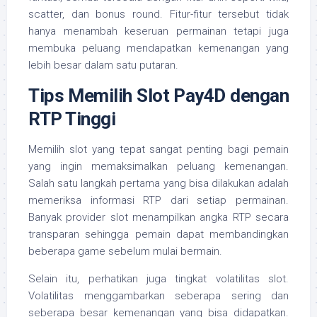
scatter, dan bonus round. Fitur-fitur tersebut tidak
hanya menambah keseruan permainan tetapi juga
membuka peluang mendapatkan kemenangan yang
lebih besar dalam satu putaran.
Tips Memilih Slot Pay4D dengan
RTP Tinggi
Memilih slot yang tepat sangat penting bagi pemain
yang ingin memaksimalkan peluang kemenangan.
Salah satu langkah pertama yang bisa dilakukan adalah
memeriksa informasi RTP dari setiap permainan.
Banyak provider slot menampilkan angka RTP secara
transparan sehingga pemain dapat membandingkan
beberapa game sebelum mulai bermain.
Selain itu, perhatikan juga tingkat volatilitas slot.
Volatilitas menggambarkan seberapa sering dan
seberapa besar kemenangan yang bisa didapatkan.