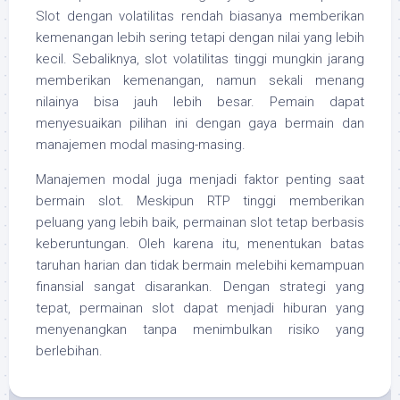
Slot dengan volatilitas rendah biasanya memberikan
kemenangan lebih sering tetapi dengan nilai yang lebih
kecil. Sebaliknya, slot volatilitas tinggi mungkin jarang
memberikan kemenangan, namun sekali menang
nilainya bisa jauh lebih besar. Pemain dapat
menyesuaikan pilihan ini dengan gaya bermain dan
manajemen modal masing-masing.
Manajemen modal juga menjadi faktor penting saat
bermain slot. Meskipun RTP tinggi memberikan
peluang yang lebih baik, permainan slot tetap berbasis
keberuntungan. Oleh karena itu, menentukan batas
taruhan harian dan tidak bermain melebihi kemampuan
finansial sangat disarankan. Dengan strategi yang
tepat, permainan slot dapat menjadi hiburan yang
menyenangkan tanpa menimbulkan risiko yang
berlebihan.