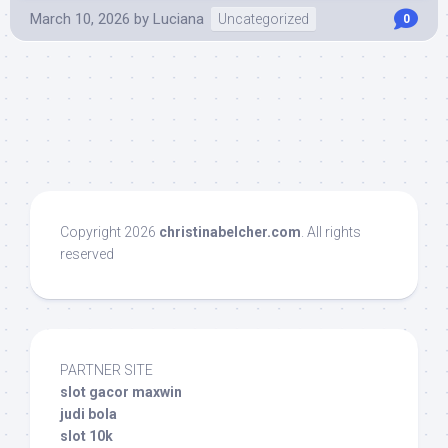
March 10, 2026
by
Luciana
Uncategorized
0
Copyright 2026
christinabelcher.com
. All rights
reserved
PARTNER SITE
slot gacor maxwin
judi bola
slot 10k