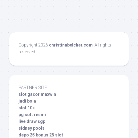
Copyright 2026
christinabelcher.com
. All rights
reserved
PARTNER SITE
slot gacor maxwin
judi bola
slot 10k
pg soft resmi
live draw sgp
sidney pools
depo 25 bonus 25 slot