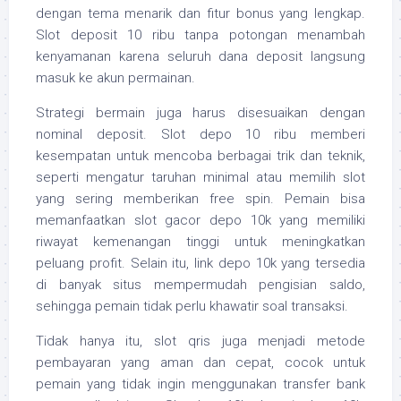
dengan tema menarik dan fitur bonus yang lengkap.
Slot deposit 10 ribu tanpa potongan menambah
kenyamanan karena seluruh dana deposit langsung
masuk ke akun permainan.
Strategi bermain juga harus disesuaikan dengan
nominal deposit. Slot depo 10 ribu memberi
kesempatan untuk mencoba berbagai trik dan teknik,
seperti mengatur taruhan minimal atau memilih slot
yang sering memberikan free spin. Pemain bisa
memanfaatkan slot gacor depo 10k yang memiliki
riwayat kemenangan tinggi untuk meningkatkan
peluang profit. Selain itu, link depo 10k yang tersedia
di banyak situs mempermudah pengisian saldo,
sehingga pemain tidak perlu khawatir soal transaksi.
Tidak hanya itu, slot qris juga menjadi metode
pembayaran yang aman dan cepat, cocok untuk
pemain yang tidak ingin menggunakan transfer bank