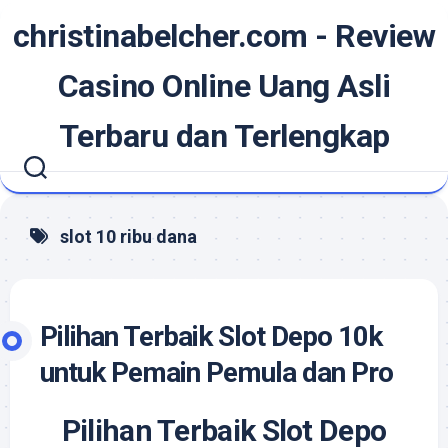
Skip
christinabelcher.com - Review
to
content
Casino Online Uang Asli
Terbaru dan Terlengkap
slot 10 ribu dana
Pilihan Terbaik Slot Depo 10k
untuk Pemain Pemula dan Pro
Pilihan Terbaik Slot Depo