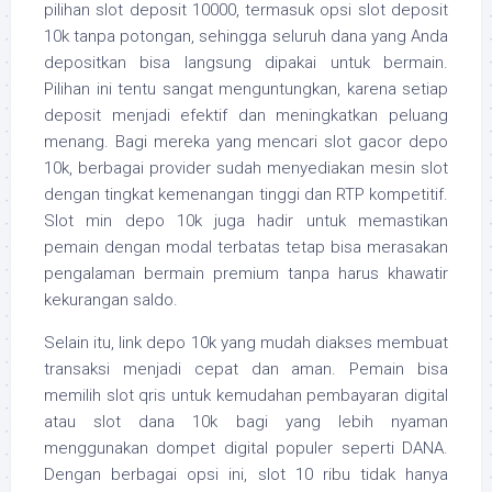
pilihan slot deposit 10000, termasuk opsi slot deposit
10k tanpa potongan, sehingga seluruh dana yang Anda
depositkan bisa langsung dipakai untuk bermain.
Pilihan ini tentu sangat menguntungkan, karena setiap
deposit menjadi efektif dan meningkatkan peluang
menang. Bagi mereka yang mencari slot gacor depo
10k, berbagai provider sudah menyediakan mesin slot
dengan tingkat kemenangan tinggi dan RTP kompetitif.
Slot min depo 10k juga hadir untuk memastikan
pemain dengan modal terbatas tetap bisa merasakan
pengalaman bermain premium tanpa harus khawatir
kekurangan saldo.
Selain itu, link depo 10k yang mudah diakses membuat
transaksi menjadi cepat dan aman. Pemain bisa
memilih slot qris untuk kemudahan pembayaran digital
atau slot dana 10k bagi yang lebih nyaman
menggunakan dompet digital populer seperti DANA.
Dengan berbagai opsi ini, slot 10 ribu tidak hanya