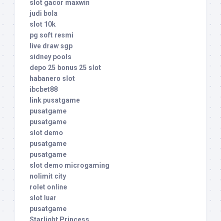
slot gacor maxwin
judi bola
slot 10k
pg soft resmi
live draw sgp
sidney pools
depo 25 bonus 25 slot
habanero slot
ibcbet88
link pusatgame
pusatgame
pusatgame
slot demo
pusatgame
pusatgame
slot demo microgaming
nolimit city
rolet online
slot luar
pusatgame
Starlight Princess