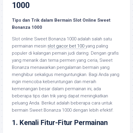
1000
Tips dan Trik dalam Bermain Slot Online Sweet
Bonanza 1000
Slot online Sweet Bonanza 1000 adalah salah satu
permainan mesin
slot gacor bet 100
yang paling
populer di kalangan pemain judi daring. Dengan grafis
yang menarik dan tema permen yang ceria, Sweet
Bonanza menawarkan pengalaman bermain yang
menghibur sekaligus menguntungkan. Bagi Anda yang
ingin mencoba keberuntungan dan meraih
kemenangan besar dalam permainan ini, ada
beberapa tips dan trik yang dapat meningkatkan
peluang Anda. Berikut adalah beberapa cara untuk
bermain Sweet Bonanza 1000 dengan lebih efektif.
1.
Kenali Fitur-Fitur Permainan