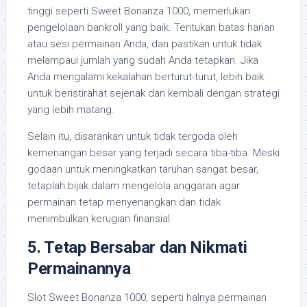
tinggi seperti Sweet Bonanza 1000, memerlukan
pengelolaan bankroll yang baik. Tentukan batas harian
atau sesi permainan Anda, dan pastikan untuk tidak
melampaui jumlah yang sudah Anda tetapkan. Jika
Anda mengalami kekalahan berturut-turut, lebih baik
untuk beristirahat sejenak dan kembali dengan strategi
yang lebih matang.
Selain itu, disarankan untuk tidak tergoda oleh
kemenangan besar yang terjadi secara tiba-tiba. Meski
godaan untuk meningkatkan taruhan sangat besar,
tetaplah bijak dalam mengelola anggaran agar
permainan tetap menyenangkan dan tidak
menimbulkan kerugian finansial.
5.
Tetap Bersabar dan Nikmati
Permainannya
Slot Sweet Bonanza 1000, seperti halnya permainan