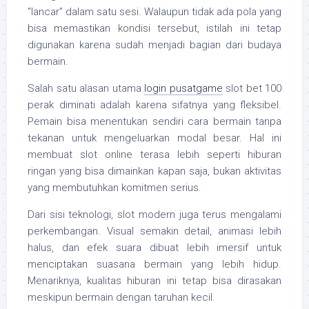
“lancar” dalam satu sesi. Walaupun tidak ada pola yang
bisa memastikan kondisi tersebut, istilah ini tetap
digunakan karena sudah menjadi bagian dari budaya
bermain.
Salah satu alasan utama
login pusatgame
slot bet 100
perak diminati adalah karena sifatnya yang fleksibel.
Pemain bisa menentukan sendiri cara bermain tanpa
tekanan untuk mengeluarkan modal besar. Hal ini
membuat slot online terasa lebih seperti hiburan
ringan yang bisa dimainkan kapan saja, bukan aktivitas
yang membutuhkan komitmen serius.
Dari sisi teknologi, slot modern juga terus mengalami
perkembangan. Visual semakin detail, animasi lebih
halus, dan efek suara dibuat lebih imersif untuk
menciptakan suasana bermain yang lebih hidup.
Menariknya, kualitas hiburan ini tetap bisa dirasakan
meskipun bermain dengan taruhan kecil.