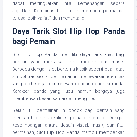
dapat meningkatkan nilai kemenangan secara
signifikan. Kombinasi fitur-fitur ini membuat permainan
terasa lebih variatif dan menantang.
Daya Tarik Slot Hip Hop Panda
bagi Pemain
Slot Hip Hop Panda memiliki daya tarik kuat bagi
pemain yang menyukai tema modern dan musik.
Berbeda dengan slot bertema klasik seperti buah atau
simbol tradisional, permainan ini menawarkan identitas
yang lebih segar dan relevan dengan generasi muda.
Karakter panda yang lucu namun bergaya juga
memberikan kesan santai dan menghibur.
Selain itu, permainan ini cocok bagi pemain yang
mencari hiburan sekaligus peluang menang. Dengan
keseimbangan antara desain visual, musik, dan fitur
permainan, Slot Hip Hop Panda mampu memberikan