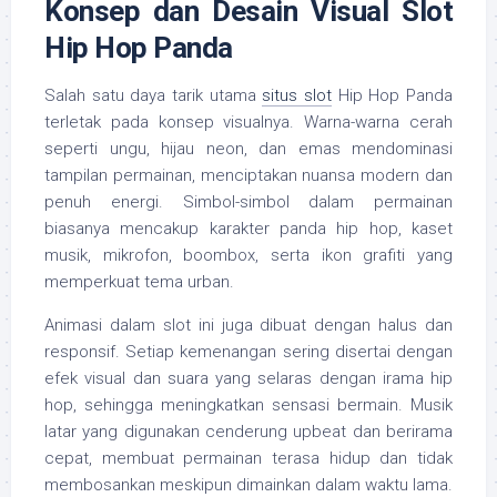
Konsep dan Desain Visual Slot
Hip Hop Panda
Salah satu daya tarik utama
situs slot
Hip Hop Panda
terletak pada konsep visualnya. Warna-warna cerah
seperti ungu, hijau neon, dan emas mendominasi
tampilan permainan, menciptakan nuansa modern dan
penuh energi. Simbol-simbol dalam permainan
biasanya mencakup karakter panda hip hop, kaset
musik, mikrofon, boombox, serta ikon grafiti yang
memperkuat tema urban.
Animasi dalam slot ini juga dibuat dengan halus dan
responsif. Setiap kemenangan sering disertai dengan
efek visual dan suara yang selaras dengan irama hip
hop, sehingga meningkatkan sensasi bermain. Musik
latar yang digunakan cenderung upbeat dan berirama
cepat, membuat permainan terasa hidup dan tidak
membosankan meskipun dimainkan dalam waktu lama.