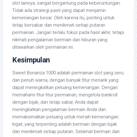
slot lainnya, sangat bergantung pada keberuntungan.
Tidak ada strategi pasti yang dapat menjamin
kemenangan besar. Oleh karena itu, penting untuk
tetap bersabar dan menikmati setiap putaran
permainan. Jangan terlalu fokus pada hasil akhir, tetapi
nikmati pengalaman bermain dan hiburan yang
ditawarkan oleh permainan ini.
Kesimpulan
Sweet Bonanza 1000 adalah permainan slot yang seru
dan penuh warna, dengan banyak fitur menarik yang
dapat meningkatkan peluang kemenangan. Dengan
memahami fitur-fitur permainan, mengelola bankroll
dengan bijak, dan tetap sabar, Anda dapat
meningkatkan pengalaman bermain Anda dan
memaksimalkan peluang untuk meraih kemenangan.
Ingat, yang terpenting adalah bermain dengan bijak
dan menikmati setiap putaran. Selamat bermain dan