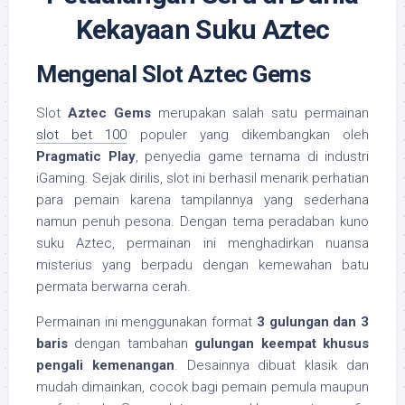
Kekayaan Suku Aztec
Mengenal Slot Aztec Gems
Slot
Aztec Gems
merupakan salah satu permainan
slot bet 100
populer yang dikembangkan oleh
Pragmatic Play
, penyedia game ternama di industri
iGaming. Sejak dirilis, slot ini berhasil menarik perhatian
para pemain karena tampilannya yang sederhana
namun penuh pesona. Dengan tema peradaban kuno
suku Aztec, permainan ini menghadirkan nuansa
misterius yang berpadu dengan kemewahan batu
permata berwarna cerah.
Permainan ini menggunakan format
3 gulungan dan 3
baris
dengan tambahan
gulungan keempat khusus
pengali kemenangan
. Desainnya dibuat klasik dan
mudah dimainkan, cocok bagi pemain pemula maupun