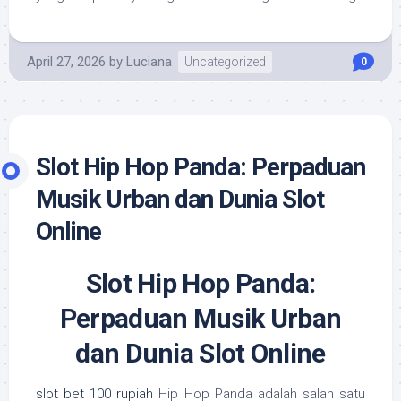
April 27, 2026
by
Luciana
Uncategorized
0
Slot Hip Hop Panda: Perpaduan
Musik Urban dan Dunia Slot
Online
Slot Hip Hop Panda:
Perpaduan Musik Urban
dan Dunia Slot Online
slot bet 100 rupiah
Hip Hop Panda adalah salah satu