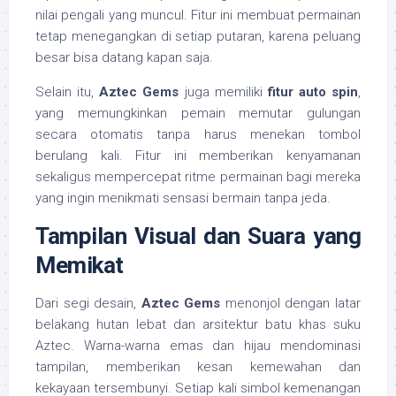
nilai pengali yang muncul. Fitur ini membuat permainan
tetap menegangkan di setiap putaran, karena peluang
besar bisa datang kapan saja.
Selain itu,
Aztec Gems
juga memiliki
fitur auto spin
,
yang memungkinkan pemain memutar gulungan
secara otomatis tanpa harus menekan tombol
berulang kali. Fitur ini memberikan kenyamanan
sekaligus mempercepat ritme permainan bagi mereka
yang ingin menikmati sensasi bermain tanpa jeda.
Tampilan Visual dan Suara yang
Memikat
Dari segi desain,
Aztec Gems
menonjol dengan latar
belakang hutan lebat dan arsitektur batu khas suku
Aztec. Warna-warna emas dan hijau mendominasi
tampilan, memberikan kesan kemewahan dan
kekayaan tersembunyi. Setiap kali simbol kemenangan