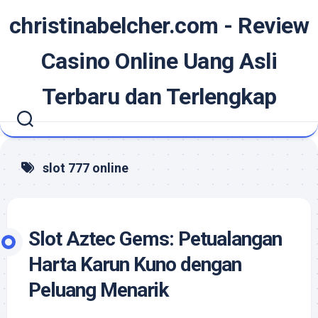
Skip
christinabelcher.com - Review
to
content
Casino Online Uang Asli
Terbaru dan Terlengkap
slot 777 online
Slot Aztec Gems: Petualangan
Harta Karun Kuno dengan
Peluang Menarik