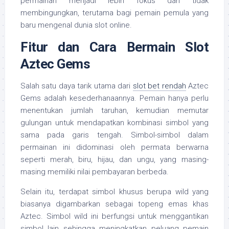
permainan menjadi lebih fokus dan tidak
membingungkan, terutama bagi pemain pemula yang
baru mengenal dunia slot online.
Fitur dan Cara Bermain Slot
Aztec Gems
Salah satu daya tarik utama dari
slot bet rendah
Aztec
Gems adalah kesederhanaannya. Pemain hanya perlu
menentukan jumlah taruhan, kemudian memutar
gulungan untuk mendapatkan kombinasi simbol yang
sama pada garis tengah. Simbol-simbol dalam
permainan ini didominasi oleh permata berwarna
seperti merah, biru, hijau, dan ungu, yang masing-
masing memiliki nilai pembayaran berbeda.
Selain itu, terdapat simbol khusus berupa wild yang
biasanya digambarkan sebagai topeng emas khas
Aztec. Simbol wild ini berfungsi untuk menggantikan
simbol lain sehingga meningkatkan peluang pemain