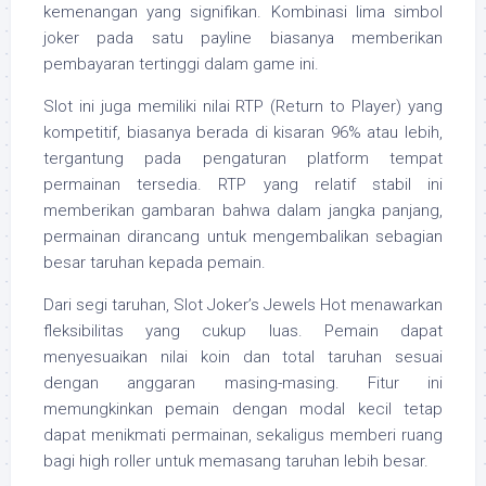
kemenangan yang signifikan. Kombinasi lima simbol
joker pada satu payline biasanya memberikan
pembayaran tertinggi dalam game ini.
Slot ini juga memiliki nilai RTP (Return to Player) yang
kompetitif, biasanya berada di kisaran 96% atau lebih,
tergantung pada pengaturan platform tempat
permainan tersedia. RTP yang relatif stabil ini
memberikan gambaran bahwa dalam jangka panjang,
permainan dirancang untuk mengembalikan sebagian
besar taruhan kepada pemain.
Dari segi taruhan, Slot Joker’s Jewels Hot menawarkan
fleksibilitas yang cukup luas. Pemain dapat
menyesuaikan nilai koin dan total taruhan sesuai
dengan anggaran masing-masing. Fitur ini
memungkinkan pemain dengan modal kecil tetap
dapat menikmati permainan, sekaligus memberi ruang
bagi high roller untuk memasang taruhan lebih besar.