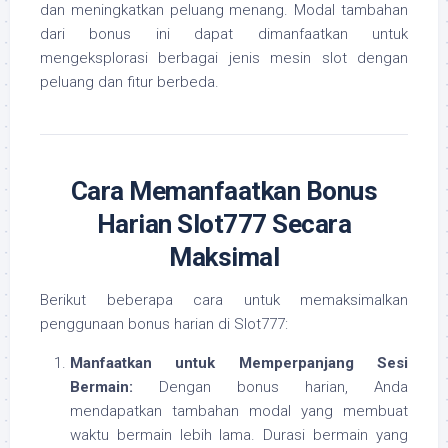
dan meningkatkan peluang menang. Modal tambahan
dari bonus ini dapat dimanfaatkan untuk
mengeksplorasi berbagai jenis mesin slot dengan
peluang dan fitur berbeda.
Cara Memanfaatkan Bonus
Harian Slot777 Secara
Maksimal
Berikut beberapa cara untuk memaksimalkan
penggunaan bonus harian di Slot777:
Manfaatkan untuk Memperpanjang Sesi
Bermain:
Dengan bonus harian, Anda
mendapatkan tambahan modal yang membuat
waktu bermain lebih lama. Durasi bermain yang