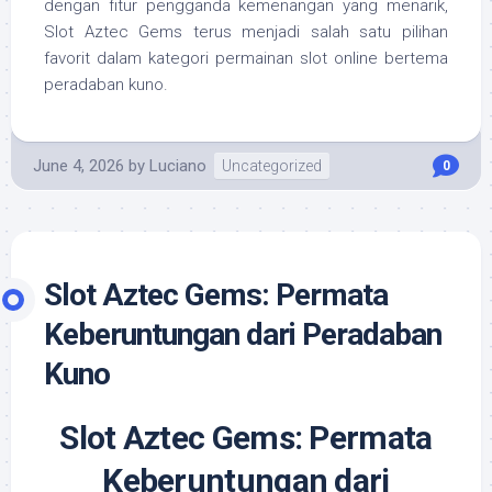
dengan fitur pengganda kemenangan yang menarik,
Slot Aztec Gems terus menjadi salah satu pilihan
favorit dalam kategori permainan slot online bertema
peradaban kuno.
June 4, 2026
by
Luciano
Uncategorized
0
Slot Aztec Gems: Permata
Keberuntungan dari Peradaban
Kuno
Slot Aztec Gems: Permata
Keberuntungan dari