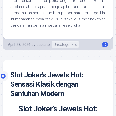
memberikan nuansa petualangan tersendiri. Pemain
seolah-olah diajak menjelajahi kuil kuno untuk
menemukan harta karun berupa permata berharga. Hal
ini menambah daya tarik visual sekaligus meningkatkan
pengalaman bermain secara keseluruhan.
April 28, 2026
by
Luciano
Uncategorized
0
Slot Joker’s Jewels Hot:
Sensasi Klasik dengan
Sentuhan Modern
Slot Joker’s Jewels Hot: