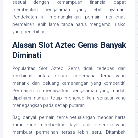
sesuai dengan kemampuan finansial dapat
memberikan pengalaman yang lebih nyaman.
Pendekatan ini memungkinkan pemain menikmati
permainan lebih lama tanpa harus mengambil risiko
yang berlebihan.
Alasan Slot Aztec Gems Banyak
Diminati
Popularitas Slot Aztec Gems tidak terlepas dari
kombinasi antara desain sederhana, tema yang
menarik, dan peluang kemenangan yang kompetitif.
Permainan ini menawarkan pengalaman yang mudah
dipahami namun tetap menghadirkan sensasi yang
menegangkan pada setiap putaran.
Bagi banyak pemain, tema petualangan mencari harta
karun kuno memberikan daya tarik tersendiri yang
membuat permainan terasa lebih seru. Ditambah