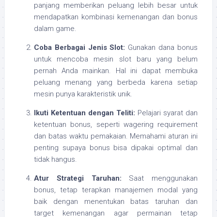
panjang memberikan peluang lebih besar untuk
mendapatkan kombinasi kemenangan dan bonus
dalam game.
Coba Berbagai Jenis Slot:
Gunakan dana bonus
untuk mencoba mesin slot baru yang belum
pernah Anda mainkan. Hal ini dapat membuka
peluang menang yang berbeda karena setiap
mesin punya karakteristik unik.
Ikuti Ketentuan dengan Teliti:
Pelajari syarat dan
ketentuan bonus, seperti wagering requirement
dan batas waktu pemakaian. Memahami aturan ini
penting supaya bonus bisa dipakai optimal dan
tidak hangus.
Atur Strategi Taruhan:
Saat menggunakan
bonus, tetap terapkan manajemen modal yang
baik dengan menentukan batas taruhan dan
target kemenangan agar permainan tetap