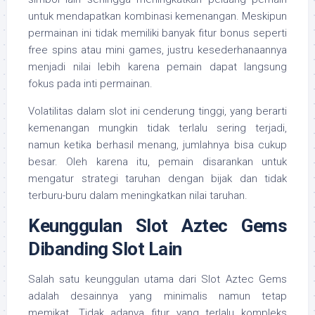
untuk mendapatkan kombinasi kemenangan. Meskipun
permainan ini tidak memiliki banyak fitur bonus seperti
free spins atau mini games, justru kesederhanaannya
menjadi nilai lebih karena pemain dapat langsung
fokus pada inti permainan.
Volatilitas dalam slot ini cenderung tinggi, yang berarti
kemenangan mungkin tidak terlalu sering terjadi,
namun ketika berhasil menang, jumlahnya bisa cukup
besar. Oleh karena itu, pemain disarankan untuk
mengatur strategi taruhan dengan bijak dan tidak
terburu-buru dalam meningkatkan nilai taruhan.
Keunggulan Slot Aztec Gems
Dibanding Slot Lain
Salah satu keunggulan utama dari Slot Aztec Gems
adalah desainnya yang minimalis namun tetap
memikat. Tidak adanya fitur yang terlalu kompleks