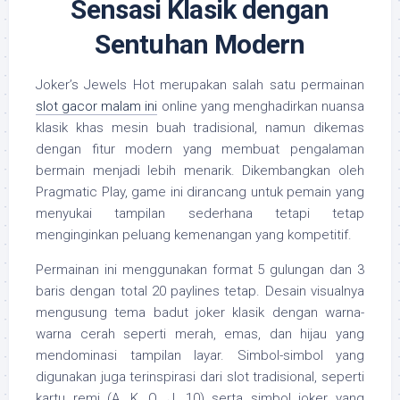
Sensasi Klasik dengan
Sentuhan Modern
Joker’s Jewels Hot
merupakan salah satu permainan
slot gacor malam ini
online yang menghadirkan nuansa
klasik khas mesin buah tradisional, namun dikemas
dengan fitur modern yang membuat pengalaman
bermain menjadi lebih menarik. Dikembangkan oleh
Pragmatic Play
, game ini dirancang untuk pemain yang
menyukai tampilan sederhana tetapi tetap
menginginkan peluang kemenangan yang kompetitif.
Permainan ini menggunakan format 5 gulungan dan 3
baris dengan total 20 paylines tetap. Desain visualnya
mengusung tema badut joker klasik dengan warna-
warna cerah seperti merah, emas, dan hijau yang
mendominasi tampilan layar. Simbol-simbol yang
digunakan juga terinspirasi dari slot tradisional, seperti
kartu remi (A, K, Q, J, 10) serta simbol joker yang