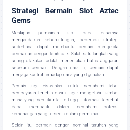
Strategi Bermain Slot Aztec
Gems
Meskipun permainan slot pada dasarnya
mengandalkan keberuntungan, beberapa strategi
sederhana dapat membantu pemain mengelola
permainan dengan lebih baik. Salah satu langkah yang
sering dilakukan adalah menentukan batas anggaran
sebelum bermain. Dengan cara ini, pemain dapat
menjaga kontrol terhadap dana yang digunakan.
Pemain juga disarankan untuk memahami tabel
pembayaran terlebih dahulu agar mengetahui simbol
mana yang memiliki nilai tertinggi. Informasi tersebut
dapat membantu dalam memahami potensi
kemenangan yang tersedia dalam permainan.
Selain itu, bermain dengan nominal taruhan yang