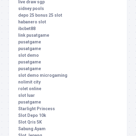
live draw sgp
sidney pools
depo 25 bonus 25 slot
habanero slot
ibcbet88
link pusatgame
pusatgame
pusatgame
slot demo
pusatgame
pusatgame
slot demo microgaming
nolimit city
rolet online
slot luar
pusatgame
Starlight Princess
Slot Depo 10k
Slot Qris 5K
Sabung Ayam
Slot Jepang