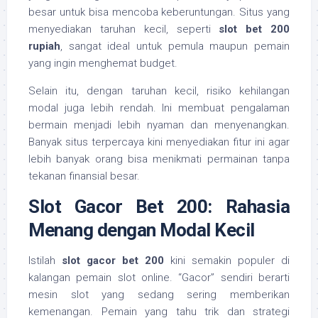
besar untuk bisa mencoba keberuntungan. Situs yang
menyediakan taruhan kecil, seperti
slot bet 200
rupiah
, sangat ideal untuk pemula maupun pemain
yang ingin menghemat budget.
Selain itu, dengan taruhan kecil, risiko kehilangan
modal juga lebih rendah. Ini membuat pengalaman
bermain menjadi lebih nyaman dan menyenangkan.
Banyak situs terpercaya kini menyediakan fitur ini agar
lebih banyak orang bisa menikmati permainan tanpa
tekanan finansial besar.
Slot Gacor Bet 200: Rahasia
Menang dengan Modal Kecil
Istilah
slot gacor bet 200
kini semakin populer di
kalangan pemain slot online. “Gacor” sendiri berarti
mesin slot yang sedang sering memberikan
kemenangan. Pemain yang tahu trik dan strategi