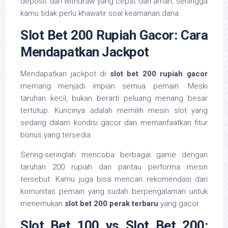
deposit dan withdraw yang cepat dan aman, sehingga
kamu tidak perlu khawatir soal keamanan dana.
Slot Bet 200 Rupiah Gacor: Cara
Mendapatkan Jackpot
Mendapatkan jackpot di
slot bet 200 rupiah gacor
memang menjadi impian semua pemain. Meski
taruhan kecil, bukan berarti peluang menang besar
tertutup. Kuncinya adalah memilih mesin slot yang
sedang dalam kondisi gacor dan memanfaatkan fitur
bonus yang tersedia.
Sering-seringlah mencoba berbagai game dengan
taruhan 200 rupiah dan pantau performa mesin
tersebut. Kamu juga bisa mencari rekomendasi dari
komunitas pemain yang sudah berpengalaman untuk
menemukan
slot bet 200 perak terbaru
yang gacor.
Slot Bet 100 vs Slot Bet 200: