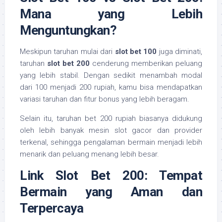
Mana yang Lebih
Menguntungkan?
Meskipun taruhan mulai dari
slot bet 100
juga diminati,
taruhan
slot bet 200
cenderung memberikan peluang
yang lebih stabil. Dengan sedikit menambah modal
dari 100 menjadi 200 rupiah, kamu bisa mendapatkan
variasi taruhan dan fitur bonus yang lebih beragam.
Selain itu, taruhan bet 200 rupiah biasanya didukung
oleh lebih banyak mesin slot gacor dan provider
terkenal, sehingga pengalaman bermain menjadi lebih
menarik dan peluang menang lebih besar.
Link Slot Bet 200: Tempat
Bermain yang Aman dan
Terpercaya