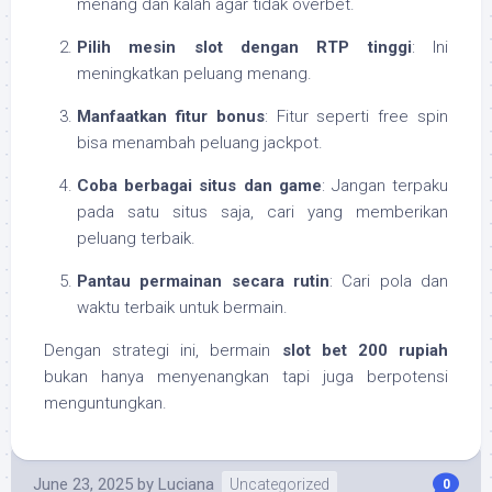
menang dan kalah agar tidak overbet.
Pilih mesin slot dengan RTP tinggi
: Ini
meningkatkan peluang menang.
Manfaatkan fitur bonus
: Fitur seperti free spin
bisa menambah peluang jackpot.
Coba berbagai situs dan game
: Jangan terpaku
pada satu situs saja, cari yang memberikan
peluang terbaik.
Pantau permainan secara rutin
: Cari pola dan
waktu terbaik untuk bermain.
Dengan strategi ini, bermain
slot bet 200 rupiah
bukan hanya menyenangkan tapi juga berpotensi
menguntungkan.
June 23, 2025
by
Luciana
Uncategorized
0