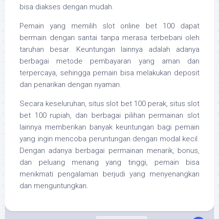
bisa diakses dengan mudah.
Pemain yang memilih slot online bet 100 dapat
bermain dengan santai tanpa merasa terbebani oleh
taruhan besar. Keuntungan lainnya adalah adanya
berbagai metode pembayaran yang aman dan
terpercaya, sehingga pemain bisa melakukan deposit
dan penarikan dengan nyaman.
Secara keseluruhan, situs slot bet 100 perak, situs slot
bet 100 rupiah, dan berbagai pilihan permainan slot
lainnya memberikan banyak keuntungan bagi pemain
yang ingin mencoba peruntungan dengan modal kecil.
Dengan adanya berbagai permainan menarik, bonus,
dan peluang menang yang tinggi, pemain bisa
menikmati pengalaman berjudi yang menyenangkan
dan menguntungkan.