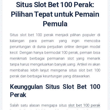
Situs Slot Bet 100 Perak:
Pilihan Tepat untuk Pemain
Pemula
Situs slot bet 100 perak menjadi pilihan populer di
kalangan para pemain yang ingin mencoba
peruntungan di dunia perjudian online dengan modal
kecil. Dengan hanya bermodal 100 perak, pemain bisa
menikmati berbagai permainan slot yang menarik
tanpa harus mengeluarkan banyak uang. Artikel ini akan
membahas lebih lanjut mengenai situs slot bet 100
perak dan berbagai keuntungan yang ditawarkan.
Keunggulan Situs Slot Bet 100
Perak
Salah satu alasan mengapa situs
slot bet 100 perak