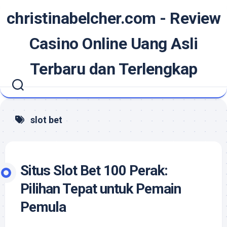
Skip
christinabelcher.com - Review
to
content
Casino Online Uang Asli
Terbaru dan Terlengkap
slot bet
Situs Slot Bet 100 Perak:
Pilihan Tepat untuk Pemain
Pemula