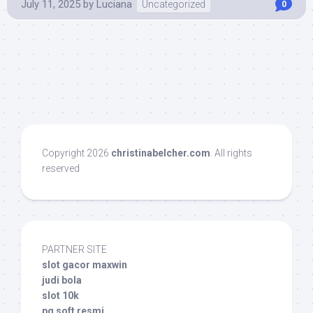
July 11, 2025
by
Luciana
Uncategorized
0
Copyright 2026
christinabelcher.com
. All rights
reserved
PARTNER SITE
slot gacor maxwin
judi bola
slot 10k
pg soft resmi