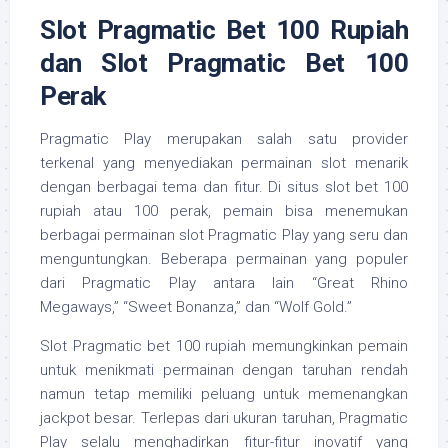
Slot Pragmatic Bet 100 Rupiah
dan Slot Pragmatic Bet 100
Perak
Pragmatic Play merupakan salah satu provider
terkenal yang menyediakan permainan slot menarik
dengan berbagai tema dan fitur. Di situs slot bet 100
rupiah atau 100 perak, pemain bisa menemukan
berbagai permainan slot Pragmatic Play yang seru dan
menguntungkan. Beberapa permainan yang populer
dari Pragmatic Play antara lain “Great Rhino
Megaways,” “Sweet Bonanza,” dan “Wolf Gold.”
Slot Pragmatic bet 100 rupiah memungkinkan pemain
untuk menikmati permainan dengan taruhan rendah
namun tetap memiliki peluang untuk memenangkan
jackpot besar. Terlepas dari ukuran taruhan, Pragmatic
Play selalu menghadirkan fitur-fitur inovatif yang