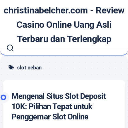
Skip
christinabelcher.com - Review
to
content
Casino Online Uang Asli
Terbaru dan Terlengkap
slot ceban
Mengenal Situs Slot Deposit
10K: Pilihan Tepat untuk
Penggemar Slot Online