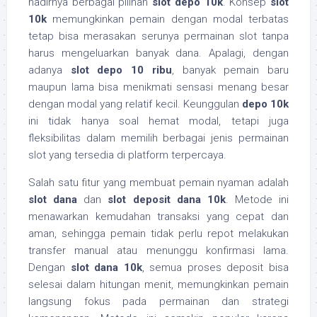
hadirnya berbagai pilihan
slot depo 10k
. Konsep
slot
10k
memungkinkan pemain dengan modal terbatas
tetap bisa merasakan serunya permainan slot tanpa
harus mengeluarkan banyak dana. Apalagi, dengan
adanya
slot depo 10 ribu
, banyak pemain baru
maupun lama bisa menikmati sensasi menang besar
dengan modal yang relatif kecil. Keunggulan
depo 10k
ini tidak hanya soal hemat modal, tetapi juga
fleksibilitas dalam memilih berbagai jenis permainan
slot yang tersedia di platform terpercaya.
Salah satu fitur yang membuat pemain nyaman adalah
slot dana
dan
slot deposit dana 10k
. Metode ini
menawarkan kemudahan transaksi yang cepat dan
aman, sehingga pemain tidak perlu repot melakukan
transfer manual atau menunggu konfirmasi lama.
Dengan
slot dana 10k
, semua proses deposit bisa
selesai dalam hitungan menit, memungkinkan pemain
langsung fokus pada permainan dan strategi