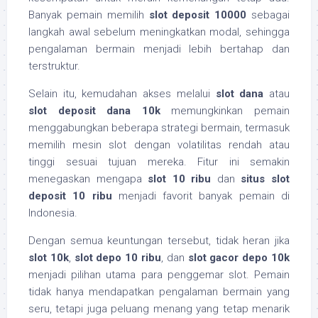
Banyak pemain memilih
slot deposit 10000
sebagai
langkah awal sebelum meningkatkan modal, sehingga
pengalaman bermain menjadi lebih bertahap dan
terstruktur.
Selain itu, kemudahan akses melalui
slot dana
atau
slot deposit dana 10k
memungkinkan pemain
menggabungkan beberapa strategi bermain, termasuk
memilih mesin slot dengan volatilitas rendah atau
tinggi sesuai tujuan mereka. Fitur ini semakin
menegaskan mengapa
slot 10 ribu
dan
situs slot
deposit 10 ribu
menjadi favorit banyak pemain di
Indonesia.
Dengan semua keuntungan tersebut, tidak heran jika
slot 10k
,
slot depo 10 ribu
, dan
slot gacor depo 10k
menjadi pilihan utama para penggemar slot. Pemain
tidak hanya mendapatkan pengalaman bermain yang
seru, tetapi juga peluang menang yang tetap menarik