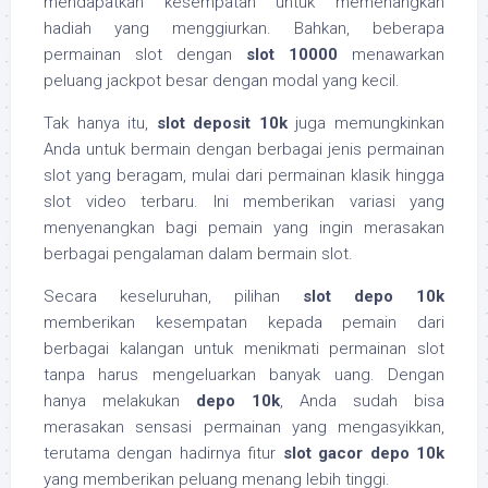
mendapatkan kesempatan untuk memenangkan
hadiah yang menggiurkan. Bahkan, beberapa
permainan slot dengan
slot 10000
menawarkan
peluang jackpot besar dengan modal yang kecil.
Tak hanya itu,
slot deposit 10k
juga memungkinkan
Anda untuk bermain dengan berbagai jenis permainan
slot yang beragam, mulai dari permainan klasik hingga
slot video terbaru. Ini memberikan variasi yang
menyenangkan bagi pemain yang ingin merasakan
berbagai pengalaman dalam bermain slot.
Secara keseluruhan, pilihan
slot depo 10k
memberikan kesempatan kepada pemain dari
berbagai kalangan untuk menikmati permainan slot
tanpa harus mengeluarkan banyak uang. Dengan
hanya melakukan
depo 10k
, Anda sudah bisa
merasakan sensasi permainan yang mengasyikkan,
terutama dengan hadirnya fitur
slot gacor depo 10k
yang memberikan peluang menang lebih tinggi.