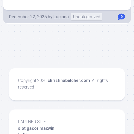
December 22, 2025
by
Luciana
Uncategorized
0
Copyright 2026
christinabelcher.com
. All rights
reserved
PARTNER SITE
slot gacor maxwin