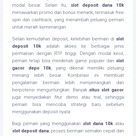
modal besar. Selain itu,
slot deposit dana 10k
menawarkan promo dan bonus menarik, termasuk free
spin dan cashback, yang menambah peluang pemain
untuk meraih kemenangan.
Selain kemudahan deposit, kelebihan bermain di
slot
deposit 10k
adalah akses ke berbagai jenis
permainan dengan RTP tinggi. Dengan modal kecil,
pemain tetap bisa menikmati game populer dan
slot
gacor depo 10k
, yang dikenal memiliki peluang
menang lebih besar. Kombinasi ini membuat
pengalaman bermain lebih menyenangkan dan
berpotensi menguntungkan. Banyak
situs slot gacor
juga menyediakan fitur demo atau trial, sehingga
pemain bisa mencoba strategi baru sebelum
menggunakan deposit nyata.
Bagi pemain yang menggunakan
slot dana 10k
atau
slot deposit dana
, proses bermain semakin cepat dan