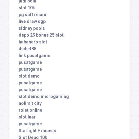
judi bola
slot 10k
pg soft resmi
live draw sgp
sidney pools
depo 25 bonus 25 slot
habanero slot
ibcbet88
link pusatgame
pusatgame
pusatgame
slot demo
pusatgame
pusatgame
slot demo microgaming
nolimit city
rolet online
slot luar
pusatgame
Starlight Princess
Slot Depo 10k