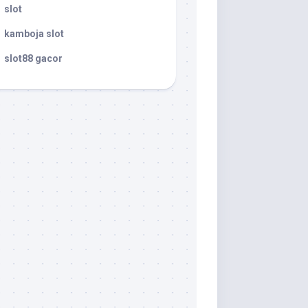
slot
kamboja slot
slot88 gacor