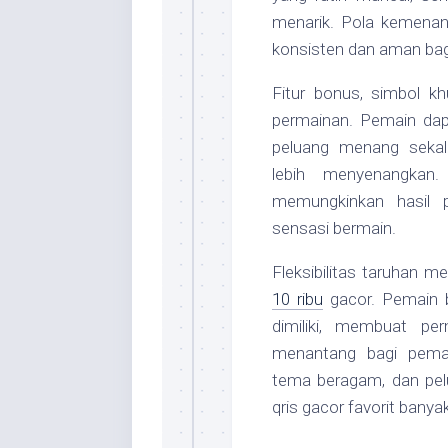
menarik. Pola kemena
konsisten dan aman bag
Fitur bonus, simbol k
permainan. Pemain dap
peluang menang seka
lebih menyenangkan
memungkinkan hasil p
sensasi bermain.
Fleksibilitas taruhan me
10 ribu
gacor. Pemain 
dimiliki, membuat pe
menantang bagi pemai
tema beragam, dan pel
qris gacor favorit banya