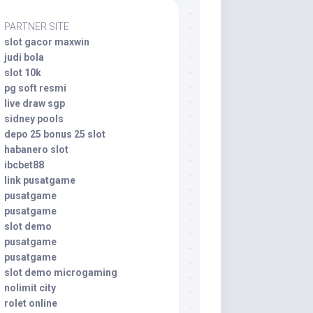
PARTNER SITE
slot gacor maxwin
judi bola
slot 10k
pg soft resmi
live draw sgp
sidney pools
depo 25 bonus 25 slot
habanero slot
ibcbet88
link pusatgame
pusatgame
pusatgame
slot demo
pusatgame
pusatgame
slot demo microgaming
nolimit city
rolet online