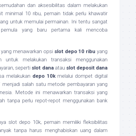
kemudahan dan aksesibilitas dalam melakukan
t minimal 10 ribu, pemain tidak perlu khawatir
ang untuk memulai permainan. Ini tentu sangat
 pemula yang baru pertama kali mencoba
or yang menawarkan opsi
slot depo 10 ribu
yang
n untuk melakukan transaksi menggunakan
yaran, seperti
slot dana
atau
slot deposit dana
bisa melakukan
depo 10k
melalui dompet digital
ni menjadi salah satu metode pembayaran yang
onesia. Metode ini menawarkan transaksi yang
ah tanpa perlu repot-repot menggunakan bank
ya slot depo 10k, pemain memiliki fleksibilitas
banyak tanpa harus menghabiskan uang dalam