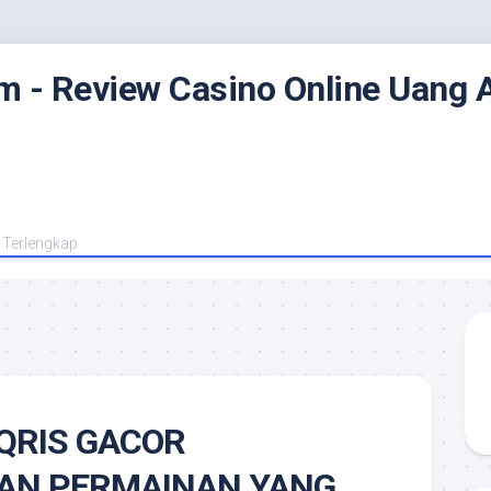
m - Review Casino Online Uang A
 Terlengkap
 QRIS GACOR
N PERMAINAN YANG