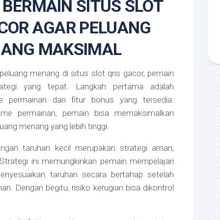
 BERMAIN SITUS SLOT
ACOR AGAR PELUANG
ANG MAKSIMAL
luang menang di situs slot qris gacor, pemain
rategi yang tepat. Langkah pertama adalah
permainan dan fitur bonus yang tersedia.
me permainan, pemain bisa memaksimalkan
luang menang yang lebih tinggi.
ngan taruhan kecil merupakan strategi aman,
 Strategi ini memungkinkan pemain mempelajari
enyesuaikan taruhan secara bertahap setelah
. Dengan begitu, risiko kerugian bisa dikontrol