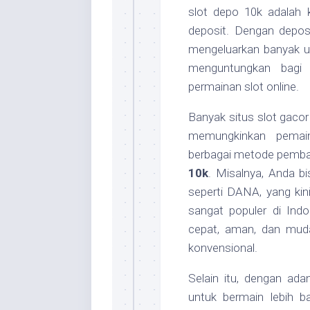
slot depo 10k adalah 
deposit. Dengan deposi
mengeluarkan banyak u
menguntungkan bagi
permainan slot online.
Banyak situs slot gac
memungkinkan pemai
berbagai metode pemba
10k
. Misalnya, Anda 
seperti DANA, yang ki
sangat populer di Ind
cepat, aman, dan mud
konvensional.
Selain itu, dengan adan
untuk bermain lebih 