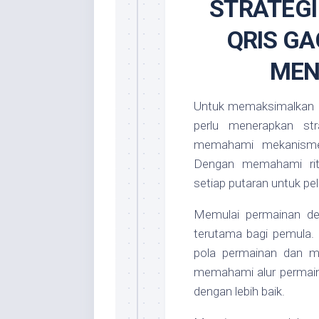
STRATEGI
QRIS G
MEN
Untuk memaksimalkan pe
perlu menerapkan st
memahami mekanisme 
Dengan memahami rit
setiap putaran untuk pe
Memulai permainan de
terutama bagi pemula.
pola permainan dan m
memahami alur permainan
dengan lebih baik.