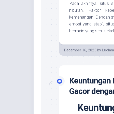
Pada akhirnya, situs 
hiburan. Faktor ke
kemenangan. Dengan stra
emosi yang stabil, sit
bermain yang seru seka
December 16, 2025
by
Lucian
Keuntungan B
Gacor denga
Keuntung