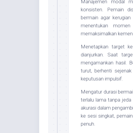
Manajemen modal men
konsisten. Pemain d
bermain agar kerugian 
menentukan momen t
memaksimalkan kemen
Menetapkan target k
dianjurkan. Saat targ
mengamankan hasil. Be
turut, berhenti seje
keputusan impulsif.
Mengatur durasi bermain
terlalu lama tanpa jed
akurasi dalam pengamb
ke sesi singkat, pemai
penuh.