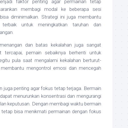
jadi faktor penting agar permainan tetap
isarankan membagi modal ke beberapa sesi
bisa diminimalkan. Strategi ini juga membantu
erbaik untuk meningkatkan taruhan dan
angan.
emenangan dan batas kekalahan juga sangat
et tercapai, pemain sebaiknya berhenti untuk
gitu pula saat mengalami kekalahan berturut-
nak membantu mengontrol emosi dan mencegah
 juga penting agar fokus tetap terjaga. Bermain
a dapat menurunkan konsentrasi dan mengurangi
ilan keputusan. Dengan membagi waktu bermain
n tetap bisa menikmati permainan dengan fokus