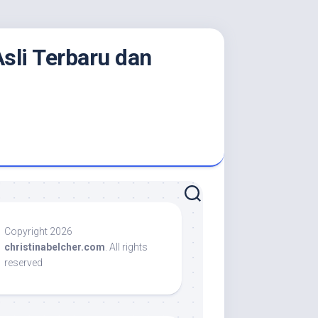
sli Terbaru dan
Copyright 2026
christinabelcher.com
. All rights
reserved