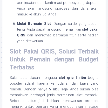
pemindaian
dan
konfirmasi
pembayaran,
deposit
Anda
akan
langsung
diproses
dan
dana
akan
masuk
ke
akun
judi
Anda.
Mulai
Bermain
Slot
:
Dengan
saldo
yang
sudah
terisi,
Anda
dapat
langsung
memainkan
slot
pakai
QRIS
dan
menikmati
berbagai
fitur
serta
hadiah
yang
ditawarkan.
Slot
Pakai
QRIS,
Solusi
Terbaik
Untuk
Pemain
dengan
Budget
Terbatas
Salah
satu
alasan
mengapa
slot
qris
5
ribu
begitu
populer
adalah
karena
kemudahan
dan
biaya
yang
rendah.
Dengan
hanya
5
ribu
saja,
Anda
sudah
bisa
memainkan
berbagai
jenis
permainan
slot
menarik.
Beberapa
situs
judi
bahkan
menawarkan
promosi
menarik
untuk
pemain
yang
menggunakan
metode