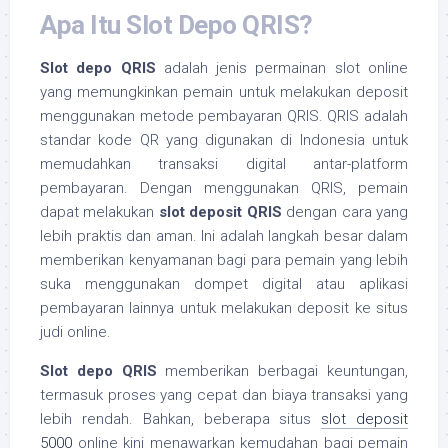
Apa
Itu
Slot
Depo
QRIS?
Slot
depo
QRIS
adalah
jenis
permainan
slot
online
yang
memungkinkan
pemain
untuk
melakukan
deposit
menggunakan
metode
pembayaran
QRIS.
QRIS
adalah
standar
kode
QR
yang
digunakan
di
Indonesia
untuk
memudahkan
transaksi
digital
antar-
platform
pembayaran.
Dengan
menggunakan
QRIS,
pemain
dapat
melakukan
slot
deposit
QRIS
dengan
cara
yang
lebih
praktis
dan
aman.
Ini
adalah
langkah
besar
dalam
memberikan
kenyamanan
bagi
para
pemain
yang
lebih
suka
menggunakan
dompet
digital
atau
aplikasi
pembayaran
lainnya
untuk
melakukan
deposit
ke
situs
judi
online.
Slot
depo
QRIS
memberikan
berbagai
keuntungan,
termasuk
proses
yang
cepat
dan
biaya
transaksi
yang
lebih
rendah.
Bahkan,
beberapa
situs
slot deposit
5000
online
kini
menawarkan
kemudahan
bagi
pemain