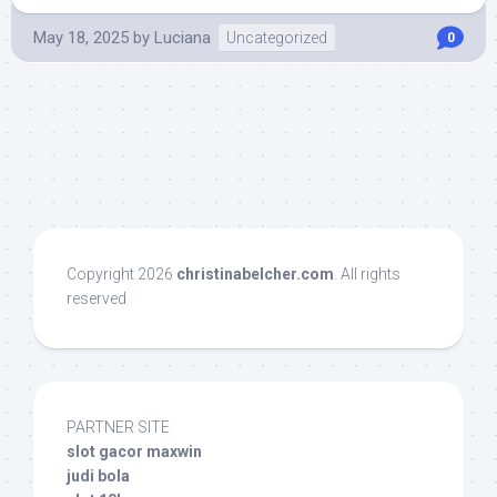
May 18, 2025
by
Luciana
Uncategorized
0
Copyright 2026
christinabelcher.com
. All rights
reserved
PARTNER SITE
slot gacor maxwin
judi bola