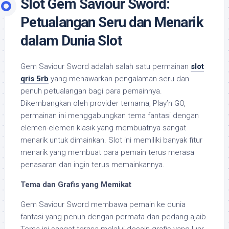
Slot Gem Saviour Sword:
Petualangan Seru dan Menarik
dalam Dunia Slot
Gem Saviour Sword adalah salah satu permainan
slot
qris 5rb
yang menawarkan pengalaman seru dan
penuh petualangan bagi para pemainnya.
Dikembangkan oleh provider ternama, Play’n GO,
permainan ini menggabungkan tema fantasi dengan
elemen-elemen klasik yang membuatnya sangat
menarik untuk dimainkan. Slot ini memiliki banyak fitur
menarik yang membuat para pemain terus merasa
penasaran dan ingin terus memainkannya.
Tema dan Grafis yang Memikat
Gem Saviour Sword membawa pemain ke dunia
fantasi yang penuh dengan permata dan pedang ajaib.