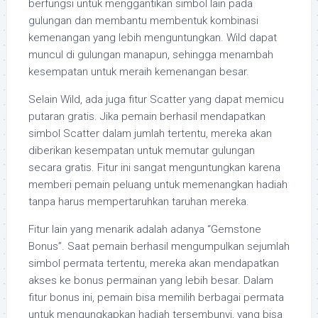
berfungsi untuk menggantikan simbol lain pada
gulungan dan membantu membentuk kombinasi
kemenangan yang lebih menguntungkan. Wild dapat
muncul di gulungan manapun, sehingga menambah
kesempatan untuk meraih kemenangan besar.
Selain Wild, ada juga fitur Scatter yang dapat memicu
putaran gratis. Jika pemain berhasil mendapatkan
simbol Scatter dalam jumlah tertentu, mereka akan
diberikan kesempatan untuk memutar gulungan
secara gratis. Fitur ini sangat menguntungkan karena
memberi pemain peluang untuk memenangkan hadiah
tanpa harus mempertaruhkan taruhan mereka.
Fitur lain yang menarik adalah adanya “Gemstone
Bonus”. Saat pemain berhasil mengumpulkan sejumlah
simbol permata tertentu, mereka akan mendapatkan
akses ke bonus permainan yang lebih besar. Dalam
fitur bonus ini, pemain bisa memilih berbagai permata
untuk mengungkapkan hadiah tersembunyi, yang bisa