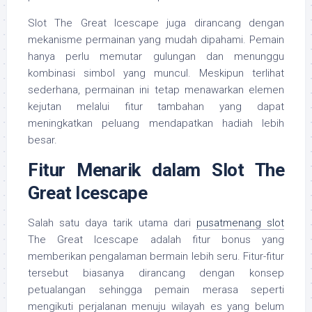
Slot The Great Icescape juga dirancang dengan
mekanisme permainan yang mudah dipahami. Pemain
hanya perlu memutar gulungan dan menunggu
kombinasi simbol yang muncul. Meskipun terlihat
sederhana, permainan ini tetap menawarkan elemen
kejutan melalui fitur tambahan yang dapat
meningkatkan peluang mendapatkan hadiah lebih
besar.
Fitur Menarik dalam Slot The
Great Icescape
Salah satu daya tarik utama dari
pusatmenang slot
The Great Icescape adalah fitur bonus yang
memberikan pengalaman bermain lebih seru. Fitur-fitur
tersebut biasanya dirancang dengan konsep
petualangan sehingga pemain merasa seperti
mengikuti perjalanan menuju wilayah es yang belum