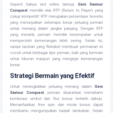
Seperti halnya slot online lainnya,
Gem Saviour
Conquest
memiliki nilai RTP (Return to Player) yang
cukup kompetitif. RTP merupakan persentase teoretis
yang menunjukkan seberapa besar peluang pemain
untuk menang dalam jangka panjang. Dengan RTP
yang menarik, pemain memiliki kesempatan untuk
memperoleh kemenangan lebih sering. Selain itu,
variasi taruhan yang fleksibel membuat permainan ini
cocok untuk berbagai tipe pemain, baik yang bermain
untuk hiburan maupun yang mengejar kemenangan
besar.
Strategi Bermain yang Efektif
Untuk meningkatkan peluang menang dalam
Gem
Saviour Conquest
, pemain disarankan memahami
kombinasi simbol dan fitur bonus terlebih dahulu.
Memanfaatkan free spin dan mode bonus dapat
membantu mengumpulkan hadiah tambahan. Selain