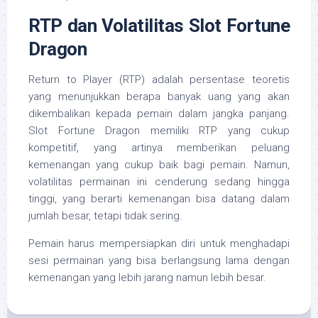
RTP dan Volatilitas Slot Fortune
Dragon
Return to Player (RTP) adalah persentase teoretis
yang menunjukkan berapa banyak uang yang akan
dikembalikan kepada pemain dalam jangka panjang.
Slot Fortune Dragon memiliki RTP yang cukup
kompetitif, yang artinya memberikan peluang
kemenangan yang cukup baik bagi pemain. Namun,
volatilitas permainan ini cenderung sedang hingga
tinggi, yang berarti kemenangan bisa datang dalam
jumlah besar, tetapi tidak sering.
Pemain harus mempersiapkan diri untuk menghadapi
sesi permainan yang bisa berlangsung lama dengan
kemenangan yang lebih jarang namun lebih besar.