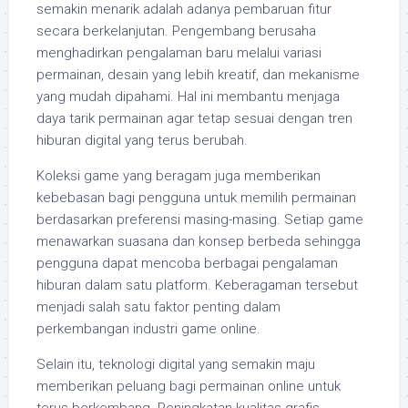
semakin menarik adalah adanya pembaruan fitur
secara berkelanjutan. Pengembang berusaha
menghadirkan pengalaman baru melalui variasi
permainan, desain yang lebih kreatif, dan mekanisme
yang mudah dipahami. Hal ini membantu menjaga
daya tarik permainan agar tetap sesuai dengan tren
hiburan digital yang terus berubah.
Koleksi game yang beragam juga memberikan
kebebasan bagi pengguna untuk memilih permainan
berdasarkan preferensi masing-masing. Setiap game
menawarkan suasana dan konsep berbeda sehingga
pengguna dapat mencoba berbagai pengalaman
hiburan dalam satu platform. Keberagaman tersebut
menjadi salah satu faktor penting dalam
perkembangan industri game online.
Selain itu, teknologi digital yang semakin maju
memberikan peluang bagi permainan online untuk