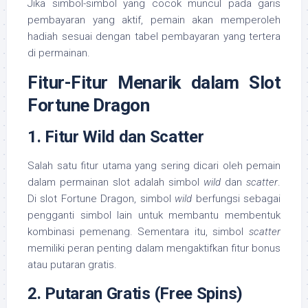
Jika simbol-simbol yang cocok muncul pada garis
pembayaran yang aktif, pemain akan memperoleh
hadiah sesuai dengan tabel pembayaran yang tertera
di permainan.
Fitur-Fitur Menarik dalam Slot
Fortune Dragon
1. Fitur Wild dan Scatter
Salah satu fitur utama yang sering dicari oleh pemain
dalam permainan slot adalah simbol
wild
dan
scatter
.
Di slot Fortune Dragon, simbol
wild
berfungsi sebagai
pengganti simbol lain untuk membantu membentuk
kombinasi pemenang. Sementara itu, simbol
scatter
memiliki peran penting dalam mengaktifkan fitur bonus
atau putaran gratis.
2. Putaran Gratis (Free Spins)