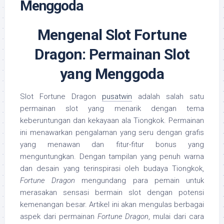
Menggoda
Mengenal Slot Fortune
Dragon: Permainan Slot
yang Menggoda
Slot Fortune Dragon
pusatwin
adalah salah satu
permainan slot yang menarik dengan tema
keberuntungan dan kekayaan ala Tiongkok. Permainan
ini menawarkan pengalaman yang seru dengan grafis
yang menawan dan fitur-fitur bonus yang
menguntungkan. Dengan tampilan yang penuh warna
dan desain yang terinspirasi oleh budaya Tiongkok,
Fortune Dragon
mengundang para pemain untuk
merasakan sensasi bermain slot dengan potensi
kemenangan besar. Artikel ini akan mengulas berbagai
aspek dari permainan
Fortune Dragon
, mulai dari cara