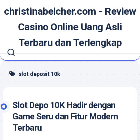
Skip
christinabelcher.com - Review
to
content
Casino Online Uang Asli
Terbaru dan Terlengkap
slot deposit 10k
Slot Depo 10K Hadir dengan
Game Seru dan Fitur Modern
Terbaru