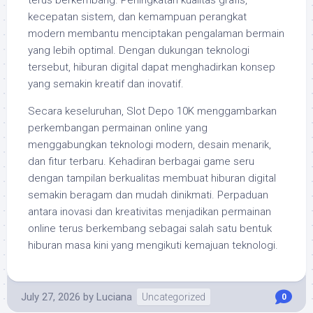
terus berkembang. Peningkatan kualitas grafis,
kecepatan sistem, dan kemampuan perangkat
modern membantu menciptakan pengalaman bermain
yang lebih optimal. Dengan dukungan teknologi
tersebut, hiburan digital dapat menghadirkan konsep
yang semakin kreatif dan inovatif.
Secara keseluruhan, Slot Depo 10K menggambarkan
perkembangan permainan online yang
menggabungkan teknologi modern, desain menarik,
dan fitur terbaru. Kehadiran berbagai game seru
dengan tampilan berkualitas membuat hiburan digital
semakin beragam dan mudah dinikmati. Perpaduan
antara inovasi dan kreativitas menjadikan permainan
online terus berkembang sebagai salah satu bentuk
hiburan masa kini yang mengikuti kemajuan teknologi.
July 27, 2026
by
Luciana
Uncategorized
0