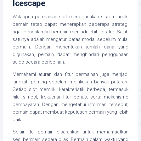
Icescape
Walaupun permainan slot menggunakan sistem acak,
pemain tetap dapat menerapkan beberapa strategi
agar pengalaman bermain menjadi lebih teratur. Salah
satunya adalah mengatur batas modal sebelum mulai
bermain. Dengan menentukan jumlah dana yang
digunakan, pemain dapat menghindari penggunaan
saldo secara berlebihan.
Memahami aturan dan fitur permainan juga menjadi
langkah penting sebelum melakukan banyak putaran.
Setiap slot memiliki karakteristik berbeda, termasuk
nilai simbol, frekuensi fitur bonus, serta mekanisme
pembayaran. Dengan mengetahui informasi tersebut,
pemain dapat membuat keputusan bermain yang lebih
baik.
Selain itu, pemain disarankan untuk memanfaatkan
sesi bermain secara bijak. Bermain dalam waktu yang