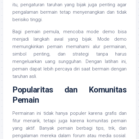
itu, pengaturan taruhan yang bijak juga penting agar
pengalaman bermain tetap menyenangkan dan tidak
berisiko tinggi.
Bagi pemain pemula, mencoba mode demo bisa
menjadi langkah awal yang bijak. Mode demo
memungkinkan pemain memahami alur permainan,
simbol penting, dan strategi tanpa harus
mengeluarkan uang sungguhan. Dengan latihan ini,
pemain dapat lebih percaya diri saat bermain dengan
taruhan asli.
Popularitas dan Komunitas
Pemain
Permainan ini tidak hanya populer karena grafis dan
fitur menarik, tetapi juga karena komunitas pemain
yang aktif. Banyak pemain berbagi tips, trik, dan
pengalaman mereka dalam forum atau media sosial.