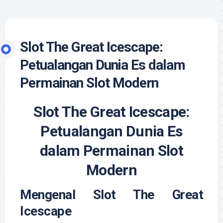
Slot The Great Icescape:
Petualangan Dunia Es dalam
Permainan Slot Modern
Slot The Great Icescape:
Petualangan Dunia Es
dalam Permainan Slot
Modern
Mengenal Slot The Great
Icescape