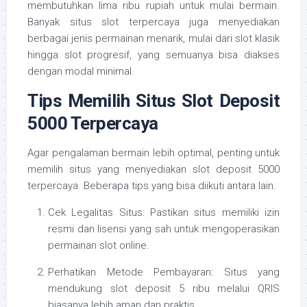
membutuhkan lima ribu rupiah untuk mulai bermain.
Banyak situs slot terpercaya juga menyediakan
berbagai jenis permainan menarik, mulai dari slot klasik
hingga slot progresif, yang semuanya bisa diakses
dengan modal minimal.
Tips Memilih Situs Slot Deposit
5000 Terpercaya
Agar pengalaman bermain lebih optimal, penting untuk
memilih situs yang menyediakan slot deposit 5000
terpercaya. Beberapa tips yang bisa diikuti antara lain:
Cek Legalitas Situs: Pastikan situs memiliki izin
resmi dan lisensi yang sah untuk mengoperasikan
permainan slot online.
Perhatikan Metode Pembayaran: Situs yang
mendukung slot deposit 5 ribu melalui QRIS
biasanya lebih aman dan praktis.