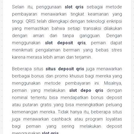
Selain itu, penggunaan
slot qris
sebagai metode
pembayaran menawarkan tingkat keamanan yang
tinggi. QRIS telah dilengkapi dengan teknologi enkripsi
yang memastikan bahwa setiap transaksi dilakukan
dengan aman dan tanpa gangguan. Dengan
menggunakan
slot deposit qris
, pemain dapat
menikmati pengalaman bermain yang bebas stres
karena merasa lebih aman dan terjamin.
Beberapa situs
situs deposit qris
juga menawarkan
berbagai bonus dan promo khusus bagi mereka yang
menggunakan metode pembayaran ini. Misalnya,
pemain yang melakukan
slot depo qris
dengan
nominal tertentu bisa mendapatkan bonus deposit
atau putaran gratis yang bisa meningkatkan peluang
kemenangan mereka. Tidak hanya itu, beberapa situs
juga menawarkan cashback atau program loyalitas
bagi pemain yang sering melakukan deposit
menggunakan
slot qris
.