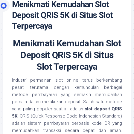
Menikmati Kemudahan Slot
Deposit QRIS 5K di Situs Slot
Terpercaya
Menikmati Kemudahan Slot
Deposit QRIS 5K di Situs
Slot Terpercaya
Industri permainan slot online terus berkembang
pesat, terutama dengan kemunculan berbagai
metode pembayaran yang semakin memudahkan
pemain dalam melakukan deposit. Salah satu metode
yang paling populer saat ini adalah
slot deposit QRIS
5K
. QRIS (Quick Response Code Indonesian Standard)
adalah sistem pembayaran berbasis kode QR yang
memudahkan transaksi secara cepat dan aman.