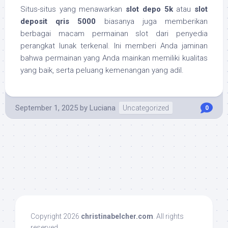
Situs-situs yang menawarkan
slot depo 5k
atau
slot
deposit qris 5000
biasanya juga memberikan
berbagai macam permainan slot dari penyedia
perangkat lunak terkenal. Ini memberi Anda jaminan
bahwa permainan yang Anda mainkan memiliki kualitas
yang baik, serta peluang kemenangan yang adil.
September 1, 2025
by
Luciana
Uncategorized
0
Copyright 2026
christinabelcher.com
. All rights
reserved