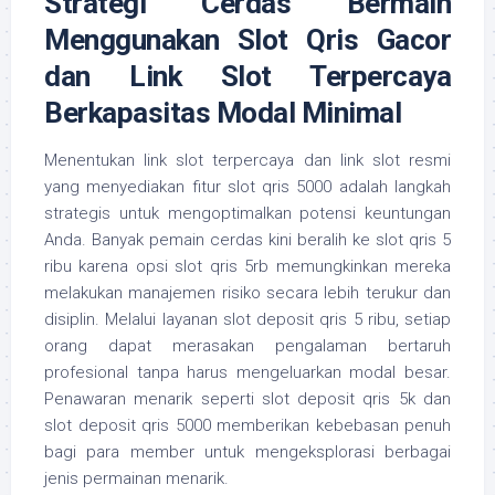
Strategi Cerdas Bermain
Menggunakan Slot Qris Gacor
dan Link Slot Terpercaya
Berkapasitas Modal Minimal
Menentukan
link slot terpercaya
dan
link slot resmi
yang menyediakan fitur
slot qris 5000
adalah langkah
strategis untuk mengoptimalkan potensi keuntungan
Anda. Banyak pemain cerdas kini beralih ke
slot qris 5
ribu
karena opsi
slot qris 5rb
memungkinkan mereka
melakukan manajemen risiko secara lebih terukur dan
disiplin. Melalui layanan
slot deposit qris 5 ribu
, setiap
orang dapat merasakan pengalaman bertaruh
profesional tanpa harus mengeluarkan modal besar.
Penawaran menarik seperti
slot deposit qris 5k
dan
slot deposit qris 5000
memberikan kebebasan penuh
bagi para member untuk mengeksplorasi berbagai
jenis permainan menarik.