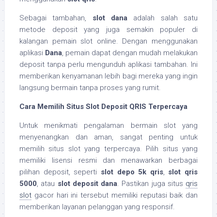
Sebagai tambahan,
slot dana
adalah salah satu
metode deposit yang juga semakin populer di
kalangan pemain slot online. Dengan menggunakan
aplikasi
Dana
, pemain dapat dengan mudah melakukan
deposit tanpa perlu mengunduh aplikasi tambahan. Ini
memberikan kenyamanan lebih bagi mereka yang ingin
langsung bermain tanpa proses yang rumit.
Cara Memilih Situs Slot Deposit QRIS Terpercaya
Untuk menikmati pengalaman bermain slot yang
menyenangkan dan aman, sangat penting untuk
memilih situs slot yang terpercaya. Pilih situs yang
memiliki lisensi resmi dan menawarkan berbagai
pilihan deposit, seperti
slot depo 5k qris
,
slot qris
5000
, atau
slot deposit dana
. Pastikan juga situs
qris
slot
gacor hari ini tersebut memiliki reputasi baik dan
memberikan layanan pelanggan yang responsif.