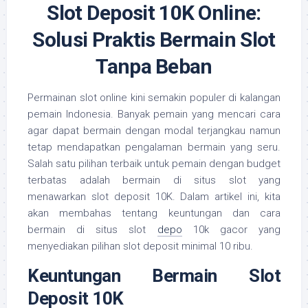
Slot Deposit 10K Online:
Solusi Praktis Bermain Slot
Tanpa Beban
Permainan slot online kini semakin populer di kalangan
pemain Indonesia. Banyak pemain yang mencari cara
agar dapat bermain dengan modal terjangkau namun
tetap mendapatkan pengalaman bermain yang seru.
Salah satu pilihan terbaik untuk pemain dengan budget
terbatas adalah bermain di situs slot yang
menawarkan slot deposit 10K. Dalam artikel ini, kita
akan membahas tentang keuntungan dan cara
bermain di situs slot
depo
10k
gacor yang
menyediakan pilihan slot deposit minimal 10 ribu.
Keuntungan Bermain Slot
Deposit 10K