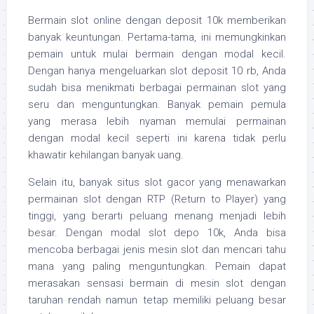
Bermain slot online dengan deposit 10k memberikan
banyak keuntungan. Pertama-tama, ini memungkinkan
pemain untuk mulai bermain dengan modal kecil.
Dengan hanya mengeluarkan slot deposit 10 rb, Anda
sudah bisa menikmati berbagai permainan slot yang
seru dan menguntungkan. Banyak pemain pemula
yang merasa lebih nyaman memulai permainan
dengan modal kecil seperti ini karena tidak perlu
khawatir kehilangan banyak uang.
Selain itu, banyak situs slot gacor yang menawarkan
permainan slot dengan RTP (Return to Player) yang
tinggi, yang berarti peluang menang menjadi lebih
besar. Dengan modal slot depo 10k, Anda bisa
mencoba berbagai jenis mesin slot dan mencari tahu
mana yang paling menguntungkan. Pemain dapat
merasakan sensasi bermain di mesin slot dengan
taruhan rendah namun tetap memiliki peluang besar