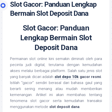
Slot Gacor: Panduan Lengkap
Bermain Slot Deposit Dana
Slot Gacor: Panduan
Lengkap Bermain Slot
Deposit Dana
Permainan slot online kini semakin diminati oleh para
pecinta judi digital, terutama dengan kemudahan
akses melalui berbagai platform. Salah satu jenis slot
yang banyak dicari adalah
slot depo 10k
gacor resmi
.
Istilah “gacor” sendiri berasal dari bahasa gaul yang
berarti sering menang atau mudah memberikan
kemenangan. Artikel ini akan membahas tentang
fenomena slot gacor serta kemudahan transaksi
menggunakan metode
slot deposit dana
.