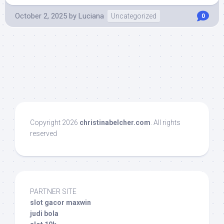
October 2, 2025
by
Luciana
Uncategorized
0
Copyright 2026
christinabelcher.com
. All rights
reserved
PARTNER SITE
slot gacor maxwin
judi bola