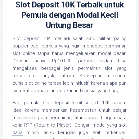
Slot Deposit 10K Terbaik untuk
Pemula dengan Modal Kecil
Untung Besar
Slot deposit 10K menjadi salah satu pilihan paling
populer bagi pemula yang ingin mencoba permainan
slot online tanpa harus mengeluarkan modal besar.
Dengan hanya Rp10.000, pemain sudah bisa
mengakses berbagai jenis permainan slot yang
tersedia di banyak platform. Konsep ini membuat
dunia slot online terasa lebih inklusif, karena siapa pun
bisa ikut bermain tanpa tekanan finansial yang tinggi.
Bagi pemula, slot deposit kecil seperti 10K sangat
ideal karena memberikan kesempatan untuk belajar
memahami pola permainan, fitur bonus, hingga cara
kerja RTP (Return to Player). Dengan modal yang
slot
dana
minim, risiko kerugian juga lebih terkendali,