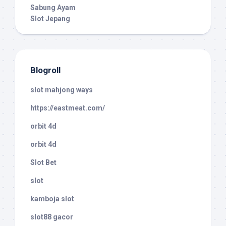
Sabung Ayam
Slot Jepang
Blogroll
slot mahjong ways
https://eastmeat.com/
orbit 4d
orbit 4d
Slot Bet
slot
kamboja slot
slot88 gacor