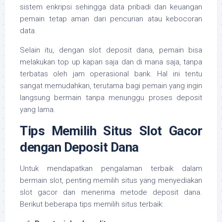
sistem enkripsi sehingga data pribadi dan keuangan
pemain tetap aman dari pencurian atau kebocoran
data.
Selain itu, dengan slot deposit dana, pemain bisa
melakukan top up kapan saja dan di mana saja, tanpa
terbatas oleh jam operasional bank. Hal ini tentu
sangat memudahkan, terutama bagi pemain yang ingin
langsung bermain tanpa menunggu proses deposit
yang lama.
Tips Memilih Situs Slot Gacor
dengan Deposit Dana
Untuk mendapatkan pengalaman terbaik dalam
bermain slot, penting memilih situs yang menyediakan
slot gacor dan menerima metode deposit dana.
Berikut beberapa tips memilih situs terbaik: