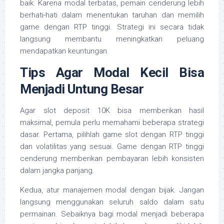
baik. Karena modal terbatas, pemain cenderung lebih
berhati-hati dalam menentukan taruhan dan memilih
game dengan RTP tinggi. Strategi ini secara tidak
langsung membantu meningkatkan peluang
mendapatkan keuntungan.
Tips Agar Modal Kecil Bisa
Menjadi Untung Besar
Agar slot deposit 10K bisa memberikan hasil
maksimal, pemula perlu memahami beberapa strategi
dasar. Pertama, pilihlah game slot dengan RTP tinggi
dan volatilitas yang sesuai. Game dengan RTP tinggi
cenderung memberikan pembayaran lebih konsisten
dalam jangka panjang.
Kedua, atur manajemen modal dengan bijak. Jangan
langsung menggunakan seluruh saldo dalam satu
permainan. Sebaiknya bagi modal menjadi beberapa