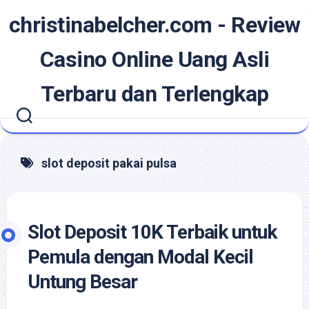
Skip
christinabelcher.com - Review
to
content
Casino Online Uang Asli
Terbaru dan Terlengkap
slot deposit pakai pulsa
Slot Deposit 10K Terbaik untuk
Pemula dengan Modal Kecil
Untung Besar