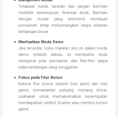
Manajemen Modal
Tetapkan batas taruhan dan jangan bermain
melebihi kemampuan finansial Anda. Bermain
dengan modal yang terkontrol membuat
permainan tetap menyenangkan tanpa tekanan
kehilangan besar.
Manfaatkan Mode Demo
Jika tersedia, coba mainkan slot ini dalam mode
demo terlebih dahulu. Ini membantu Anda
mengenal pola permainan dan fitur-fitur tanpa
risiko kehilangan uang sungguhan.
Fokus pada Fitur Bonus
Karena fitur bonus seperti free spins dan mini
game menawarkan peluang menang besar,
usahakan untuk memaksimalkan kesempatan
mendapatkan simbol Scatter atau memicu bonus
game.