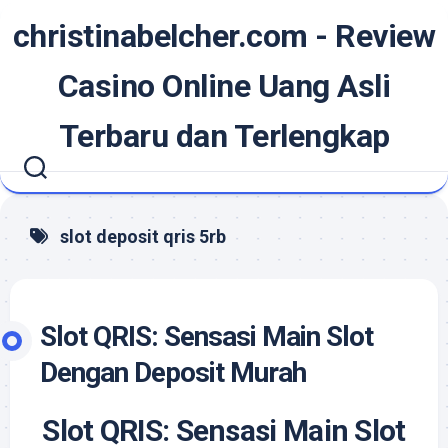
Skip
christinabelcher.com - Review
to
content
Casino Online Uang Asli
Terbaru dan Terlengkap
slot deposit qris 5rb
Slot QRIS: Sensasi Main Slot
Dengan Deposit Murah
Slot QRIS: Sensasi Main Slot