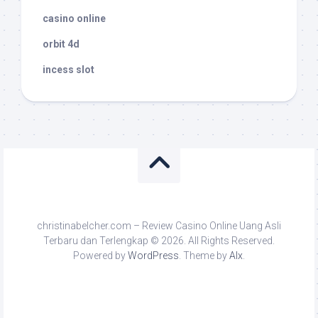
casino online
orbit 4d
incess slot
christinabelcher.com – Review Casino Online Uang Asli
Terbaru dan Terlengkap © 2026. All Rights Reserved.
Powered by
WordPress
. Theme by
Alx
.