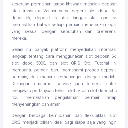
keseruan permainan tanpa khawatir masalah deposit
atau transaksi. Variasi nama seperti slot depo 5k,
depo 5k, deposit 5 ribu, hingga slot qris 5k
memastikan bahwa setiap pemain menemukan opsi
yang sesuai dengan kebutuhan dan preferensi
mereka.
Selain itu, banyak platform menyediakan informasi
lengkap tentang cara menggunakan slot deposit 5k,
slot depo 5000, dan slot QRIS 5rb. Tutorial ini
membantu pemain baru memahami proses deposit,
bermain, dan menarik kemenangan dengan mudah.
Dukungan customer service juga tersedia untuk
menjawab pertanyaan terkait slot 5k dan slot deposit 5
ribu, memastikan pengalaman bermain tetap
menyenangkan dan aman.
Dengan berbagai kemudahan dan fleksibilitas, slot
QRIS menjadi pilihan ideal bagi siapa saja yang ingin