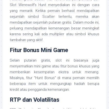
Slot Werewolf’s Hunt menyediakan ini dengan cara
yang menarik. Ketika pemain berhasil mendapatkan
sejumlah simbol Scatter tertentu, mereka akan
mendapatkan sejumlah putaran gratis. Dalam mode ini,
peluang mendapatkan kemenangan besar meningkat
karena sering kali ada multiplier atau simbol khusus
tambahan yang aktif.
Fitur Bonus Mini Game
Selain putaran gratis, slot ini biasanya juga
menyematkan mini game atau fitur bonus khusus yang
memberikan kesempatan ekstra untuk menang.
Misalnya, fitur “Hunt Bonus” di mana pemain memilih
beberapa item untuk mengungkap hadiah berupa
kredit atau pengganda kemenangan.
RTP dan Volatilitas