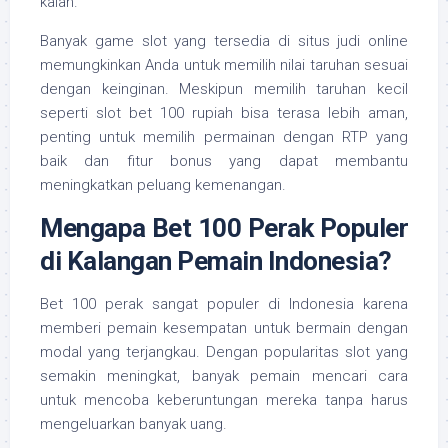
kalah.
Banyak game slot yang tersedia di situs judi online
memungkinkan Anda untuk memilih nilai taruhan sesuai
dengan keinginan. Meskipun memilih taruhan kecil
seperti slot bet 100 rupiah bisa terasa lebih aman,
penting untuk memilih permainan dengan RTP yang
baik dan fitur bonus yang dapat membantu
meningkatkan peluang kemenangan.
Mengapa Bet 100 Perak Populer
di Kalangan Pemain Indonesia?
Bet 100 perak sangat populer di Indonesia karena
memberi pemain kesempatan untuk bermain dengan
modal yang terjangkau. Dengan popularitas slot yang
semakin meningkat, banyak pemain mencari cara
untuk mencoba keberuntungan mereka tanpa harus
mengeluarkan banyak uang.