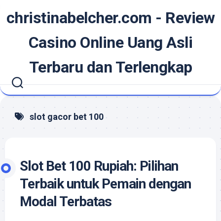
Skip
christinabelcher.com - Review
to
content
Casino Online Uang Asli
Terbaru dan Terlengkap
slot gacor bet 100
Slot Bet 100 Rupiah: Pilihan
Terbaik untuk Pemain dengan
Modal Terbatas