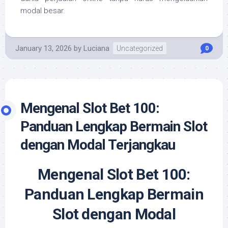
modal besar.
January 13, 2026
by
Luciana
Uncategorized
0
Mengenal Slot Bet 100:
Panduan Lengkap Bermain Slot
dengan Modal Terjangkau
Mengenal Slot Bet 100:
Panduan Lengkap Bermain
Slot dengan Modal