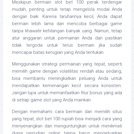
Meskipun bermain slot bet 100 perak terdengar
mudah, penting untuk tetap mengelola modal Anda
dengan baik. Karena taruhannya kecil, Anda dapat
bermain lebih lama dan mencoba berbagai game
tanpa khawatir kehilangan banyak uang. Namun, tetap
atur anggaran untuk permainan Anda dan pastikan
tidak tergoda untuk terus bermain jika sudah
mencapai batas kerugian yang Anda tentukan.
Menggunakan strategi permainan yang tepat, seperti
memilih game dengan volatilitas rendah atau sedang,
bisa membantu meningkatkan peluang Anda untuk
mendapatkan kemenangan kecil secara konsisten.
Jangan lupa untuk memanfaatkan fitur bonus yang ada
di setiap game slot yang Anda mainkan.
Dengan memahami cara bermain dan memilih situs
yang tepat, slot bet 100 rupiah bisa menjadi cara yang
menyenangkan dan menguntungkan untuk menikmati
dunia perjudian online tanpa harus mengeluarkan