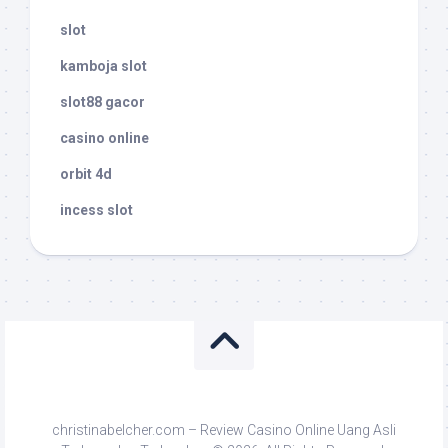
slot
kamboja slot
slot88 gacor
casino online
orbit 4d
incess slot
christinabelcher.com – Review Casino Online Uang Asli