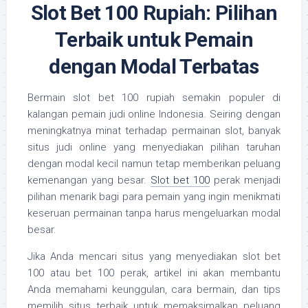
Slot Bet 100 Rupiah: Pilihan
Terbaik untuk Pemain
dengan Modal Terbatas
Bermain slot bet 100 rupiah semakin populer di
kalangan pemain judi online Indonesia. Seiring dengan
meningkatnya minat terhadap permainan slot, banyak
situs judi online yang menyediakan pilihan taruhan
dengan modal kecil namun tetap memberikan peluang
kemenangan yang besar.
Slot bet 100
perak menjadi
pilihan menarik bagi para pemain yang ingin menikmati
keseruan permainan tanpa harus mengeluarkan modal
besar.
Jika Anda mencari situs yang menyediakan slot bet
100 atau bet 100 perak, artikel ini akan membantu
Anda memahami keunggulan, cara bermain, dan tips
memilih situs terbaik untuk memaksimalkan peluang