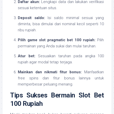
Daftar akun:
Lengkapi data dan lakukan verifikasi
sesuai ketentuan situs.
Deposit saldo:
Isi saldo minimal sesuai yang
diminta, bisa dimulai dari nominal kecil seperti 10
ribu rupiah.
Pilih game slot pragmatic bet 100 rupiah:
Pilih
permainan yang Anda sukai dan mulai taruhan.
Atur bet:
Sesuaikan taruhan pada angka 100
rupiah agar modal tetap terjaga.
Mainkan dan nikmati fitur bonus:
Manfaatkan
free spins dan fitur bonus lainnya untuk
memperbesar peluang menang.
Tips Sukses Bermain Slot Bet
100 Rupiah