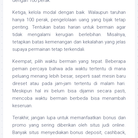
dengan 100 perak.
Ketiga, kelola modal dengan baik. Walaupun taruhan
hanya 100 perak, pengelolaan uang yang bijak tetap
penting. Tentukan batas harian untuk bermain agar
tidak mengalami kerugian berlebihan. Misalnya,
tetapkan batas kemenangan dan kekalahan yang jelas
supaya permainan tetap terkendali.
Keempat, pilih waktu bermain yang tepat. Beberapa
pemain percaya bahwa ada waktu tertentu di mana
peluang menang lebih besar, seperti saat mesin baru
direset atau pada jam-jam tertentu di malam hari.
Meskipun hal ini belum bisa dijamin secara pasti,
mencoba waktu bermain berbeda bisa menambah
keseruan.
Terakhir, jangan lupa untuk memanfaatkan bonus dan
promo yang sering diberikan oleh situs judi online.
Banyak situs menyediakan bonus deposit, cashback,