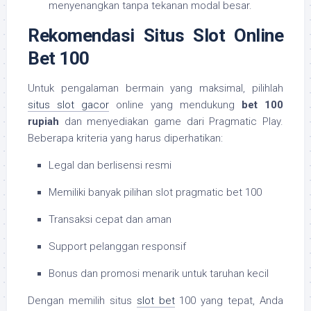
menyenangkan tanpa tekanan modal besar.
Rekomendasi Situs Slot Online
Bet 100
Untuk pengalaman bermain yang maksimal, pilihlah
situs slot gacor
online yang mendukung
bet 100
rupiah
dan menyediakan game dari Pragmatic Play.
Beberapa kriteria yang harus diperhatikan:
Legal dan berlisensi resmi
Memiliki banyak pilihan slot pragmatic bet 100
Transaksi cepat dan aman
Support pelanggan responsif
Bonus dan promosi menarik untuk taruhan kecil
Dengan memilih situs
slot bet
100 yang tepat, Anda