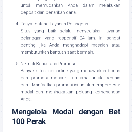
untuk memudahkan Anda dalam melakukan
deposit dan penarikan dana.
Tanya tentang Layanan Pelanggan
Situs yang baik selalu menyediakan layanan
pelanggan yang responsif 24 jam. Ini sangat
penting jika Anda menghadapi masalah atau
membutuhkan bantuan saat bermain.
Nikmati Bonus dan Promosi
Banyak situs judi online yang menawarkan bonus
dan promosi menarik, terutama untuk pemain
baru. Manfaatkan promosi ini untuk memperbesar
modal dan meningkatkan peluang kemenangan
Anda.
Mengelola Modal dengan Bet
100 Perak