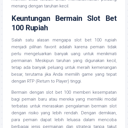
menang dengan taruhan kecil.
Keuntungan Bermain Slot Bet
100 Rupiah
Salah satu alasan mengapa slot bet 100 rupiah
menjadi pilihan favorit adalah karena pemain tidak
perlu mengeluarkan banyak uang untuk menikmati
permainan. Meskipun taruhan yang digunakan kecil,
tetap ada banyak peluang untuk meraih kemenangan
besar, terutama jika Anda memilih game yang tepat
dengan RTP (Return to Player) tinggi.
Bermain dengan slot bet 100 memberi kesempatan
bagi pemain baru atau mereka yang memiliki modal
terbatas untuk merasakan pengalaman bermain slot
dengan risiko yang lebih rendah. Dengan demikian,
para pemain dapat lebih leluasa dalam mencoba
berbagai jenis permainan dan strategi tanpa takut