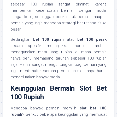
sebesar 100 rupiah sangat diminati karena
memberikan kesempatan bermain dengan modal
sangat kecil, sehingga cocok untuk pemula maupun
pemain yang ingin mencoba strategi baru tanpa risiko
besar.
Sedangkan
bet 100 rupiah
atau
bet 100 perak
secara spesifik menunjukkan nominal taruhan
menggunakan mata uang rupiah, di mana pemain
hanya perlu memasang taruhan sebesar 100 rupiah
saja. Hal ini sangat menguntungkan bagi pemain yang
ingin menikmati keseruan permainan slot tanpa harus
mengeluarkan banyak modal.
Keunggulan Bermain Slot Bet
100 Rupiah
Mengapa banyak pemain memilih
slot bet 100
rupiah
? Berikut beberapa keunggulan yang membuat