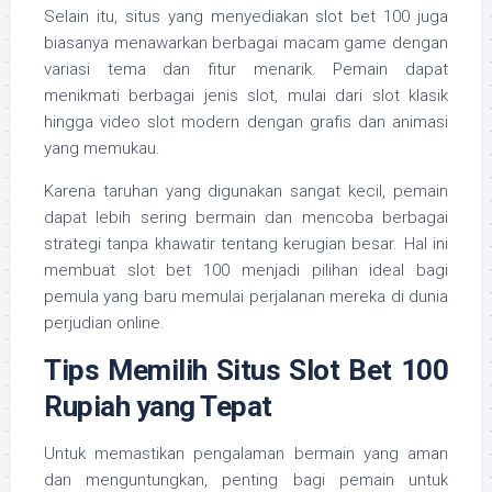
Selain itu, situs yang menyediakan slot bet 100 juga
biasanya menawarkan berbagai macam game dengan
variasi tema dan fitur menarik. Pemain dapat
menikmati berbagai jenis slot, mulai dari slot klasik
hingga video slot modern dengan grafis dan animasi
yang memukau.
Karena taruhan yang digunakan sangat kecil, pemain
dapat lebih sering bermain dan mencoba berbagai
strategi tanpa khawatir tentang kerugian besar. Hal ini
membuat slot bet 100 menjadi pilihan ideal bagi
pemula yang baru memulai perjalanan mereka di dunia
perjudian online.
Tips Memilih Situs Slot Bet 100
Rupiah yang Tepat
Untuk memastikan pengalaman bermain yang aman
dan menguntungkan, penting bagi pemain untuk