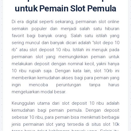
untuk Pemain Slot Pemula
Di era digital seperti sekarang, permainan slot online
semakin populer dan menjadi salah satu hiburan
favorit bagi banyak orang. Salah satu istilah yang
sering muncul dan banyak dicari adalah “slot depo 10
rb” atau slot deposit 10 ribu. Istilah ini merujuk pada
permainan slot yang memungkinkan pemain untuk
melakukan deposit dengan nominal kecil, yakni hanya
10 ribu rupiah saja. Dengan kata lain, slot 10rb ini
memberikan kemudahan akses bagi para pemain yang
ingin mencoba peruntungan tanpa harus
mengeluarkan modal besar.
Keunggulan utama dari slot deposit 10 ribu adalah
kemudahan bagi pemain pemula. Dengan deposit
sebesar 10 ribu, para pemain bisa menikmati berbagai
jenis permainan slot yang tersedia di situs slot 10k