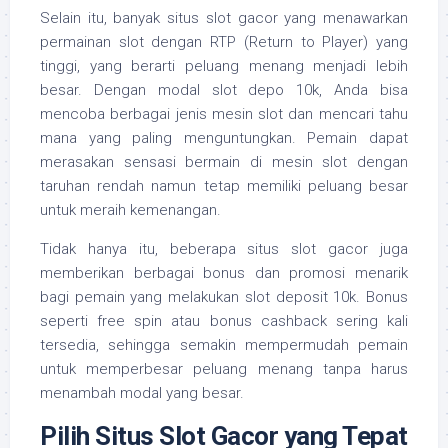
Selain itu, banyak situs slot gacor yang menawarkan
permainan slot dengan RTP (Return to Player) yang
tinggi, yang berarti peluang menang menjadi lebih
besar. Dengan modal slot depo 10k, Anda bisa
mencoba berbagai jenis mesin slot dan mencari tahu
mana yang paling menguntungkan. Pemain dapat
merasakan sensasi bermain di mesin slot dengan
taruhan rendah namun tetap memiliki peluang besar
untuk meraih kemenangan.
Tidak hanya itu, beberapa situs slot gacor juga
memberikan berbagai bonus dan promosi menarik
bagi pemain yang melakukan slot deposit 10k. Bonus
seperti free spin atau bonus cashback sering kali
tersedia, sehingga semakin mempermudah pemain
untuk memperbesar peluang menang tanpa harus
menambah modal yang besar.
Pilih Situs Slot Gacor yang Tepat