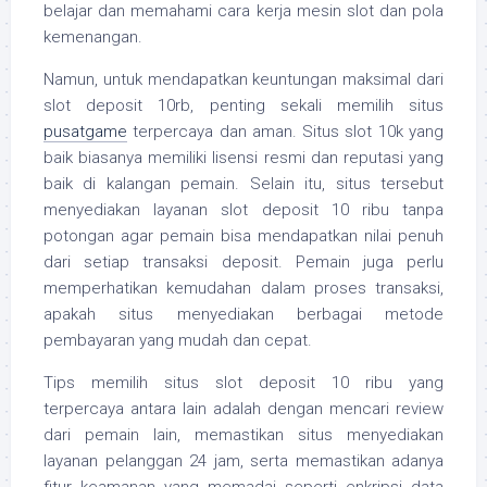
belajar dan memahami cara kerja mesin slot dan pola
kemenangan.
Namun, untuk mendapatkan keuntungan maksimal dari
slot deposit 10rb, penting sekali memilih situs
pusatgame
terpercaya dan aman. Situs slot 10k yang
baik biasanya memiliki lisensi resmi dan reputasi yang
baik di kalangan pemain. Selain itu, situs tersebut
menyediakan layanan slot deposit 10 ribu tanpa
potongan agar pemain bisa mendapatkan nilai penuh
dari setiap transaksi deposit. Pemain juga perlu
memperhatikan kemudahan dalam proses transaksi,
apakah situs menyediakan berbagai metode
pembayaran yang mudah dan cepat.
Tips memilih situs slot deposit 10 ribu yang
terpercaya antara lain adalah dengan mencari review
dari pemain lain, memastikan situs menyediakan
layanan pelanggan 24 jam, serta memastikan adanya