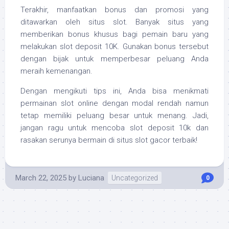
Terakhir, manfaatkan bonus dan promosi yang
ditawarkan oleh situs slot. Banyak situs yang
memberikan bonus khusus bagi pemain baru yang
melakukan slot deposit 10K. Gunakan bonus tersebut
dengan bijak untuk memperbesar peluang Anda
meraih kemenangan.
Dengan mengikuti tips ini, Anda bisa menikmati
permainan slot online dengan modal rendah namun
tetap memiliki peluang besar untuk menang. Jadi,
jangan ragu untuk mencoba slot deposit 10k dan
rasakan serunya bermain di situs slot gacor terbaik!
March 22, 2025
by
Luciana
Uncategorized
0