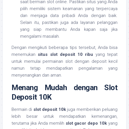
saat bermain slot online. Pastikan situs yang Anda
pilih memiliki sistem keamanan yang terpercaya
dan menjaga data pribadi Anda dengan baik.
Selain itu, pastikan juga ada layanan pelanggan
yang siap membantu Anda kapan saja jika
mengalami masalah.
Dengan mengikuti beberapa tips tersebut, Anda bisa
menemukan
situs slot deposit 10 ribu
yang tepat
untuk memulai permainan slot dengan deposit kecil
namun tetap mendapatkan pengalaman yang
menyenangkan dan aman.
Menang Mudah dengan Slot
Deposit 10K
Bermain di
slot deposit 10k
juga memberikan peluang
lebih besar untuk mendapatkan kemenangan,
terutama jika Anda memilih
slot gacor depo 10k
yang