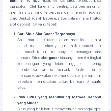
minimal 10 ribu
, tidak semua situs tersebut bisa
diandalkan. Oleh karena itu, penting bagi pemain untuk
memilih situs yang terpercaya dan memiliki reputasi
baik. Berikut adalah beberapa tips dalam memilih situs
slot deposit 10K yang tepat:
Cari Situs Slot Gacor Terpercaya
Salah satu kunci utama dalam memilih situs slot
adalah mencari situs yang memiliki reputasi baik
dan sudah terbukti membayar kemenangan para
pemain. Situs
slot gacor
biasanya memiliki tingkat
kemenangan yang lebih tinggi dan sering
memberikan promo menarik. Pastikan untuk
mencari review atau rekomendasi dari pemain lain
sebelum memutuskan untuk bermain di suatu
situs.
Pilih Situs yang Mendukung Metode Deposit
yang Mudah
Situs yang baik harus menyediakan berbagai opsi