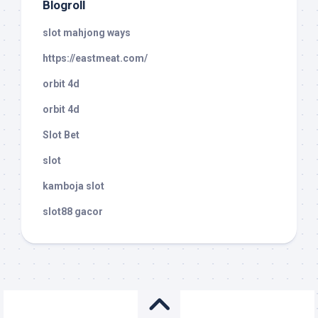
Blogroll
slot mahjong ways
https://eastmeat.com/
orbit 4d
orbit 4d
Slot Bet
slot
kamboja slot
slot88 gacor