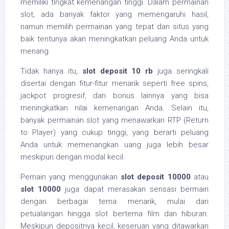
memiliki tingkat kemenangan tinggi. Dalam permainan
slot, ada banyak faktor yang memengaruhi hasil,
namun memilih permainan yang tepat dan situs yang
baik tentunya akan meningkatkan peluang Anda untuk
menang.
Tidak hanya itu,
slot deposit 10 rb
juga seringkali
disertai dengan fitur-fitur menarik seperti free spins,
jackpot progresif, dan bonus lainnya yang bisa
meningkatkan nilai kemenangan Anda. Selain itu,
banyak permainan slot yang menawarkan RTP (Return
to Player) yang cukup tinggi, yang berarti peluang
Anda untuk memenangkan uang juga lebih besar
meskipun dengan modal kecil.
Pemain yang menggunakan
slot deposit 10000
atau
slot 10000
juga dapat merasakan sensasi bermain
dengan berbagai tema menarik, mulai dari
petualangan hingga slot bertema film dan hiburan.
Meskipun depositnya kecil, keseruan yang ditawarkan