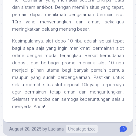
fitur keamanan yang memadai seperti enkripsi data
dan sistem anti-bot. Dengan memilih situs yang tepat,
pemain dapat menikmati pengalaman bermain slot
10rb yang menyenangkan dan aman, sekaligus
meningkatkan peluang menang besar.
Kesimpulannya, slot depo 10 ribu adalah solusi tepat
bagi siapa saja yang ingin menikmati permainan slot
online dengan modal terjangkau. Berkat kemudahan
deposit dan berbagai promo menarik, slot 10 ribu
menjadi pilihan utama bagi banyak pemain pemula
maupun yang sudah berpengalaman. Pastikan untuk
selalu memilih situs slot deposit 10k yang terpercaya
agar permainan tetap aman dan menguntungkan.
Selamat mencoba dan semoga keberuntungan selalu
menyertai Anda!
August 20, 2025
by
Luciana
Uncategorized
0