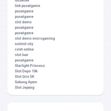
ibcbet88
link pusatgame
pusatgame
pusatgame
slot demo
pusatgame
pusatgame
slot demo microgaming
nolimit city
rolet online
slot luar
pusatgame
Starlight Princess
Slot Depo 10k
Slot Qris 5K
Sabung Ayam
Slot Jepang