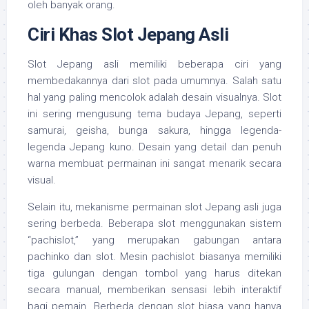
oleh banyak orang.
Ciri Khas Slot Jepang Asli
Slot Jepang asli memiliki beberapa ciri yang
membedakannya dari slot pada umumnya. Salah satu
hal yang paling mencolok adalah desain visualnya. Slot
ini sering mengusung tema budaya Jepang, seperti
samurai, geisha, bunga sakura, hingga legenda-
legenda Jepang kuno. Desain yang detail dan penuh
warna membuat permainan ini sangat menarik secara
visual.
Selain itu, mekanisme permainan slot Jepang asli juga
sering berbeda. Beberapa slot menggunakan sistem
“pachislot,” yang merupakan gabungan antara
pachinko dan slot. Mesin pachislot biasanya memiliki
tiga gulungan dengan tombol yang harus ditekan
secara manual, memberikan sensasi lebih interaktif
bagi pemain. Berbeda dengan slot biasa yang hanya