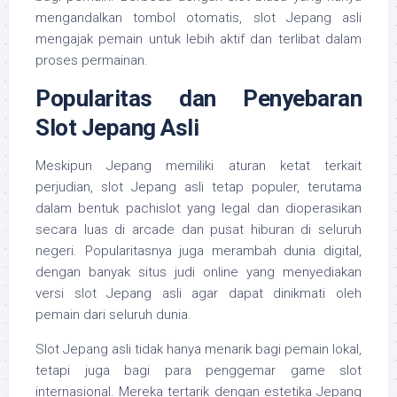
mengandalkan tombol otomatis, slot Jepang asli
mengajak pemain untuk lebih aktif dan terlibat dalam
proses permainan.
Popularitas dan Penyebaran
Slot Jepang Asli
Meskipun Jepang memiliki aturan ketat terkait
perjudian, slot Jepang asli tetap populer, terutama
dalam bentuk pachislot yang legal dan dioperasikan
secara luas di arcade dan pusat hiburan di seluruh
negeri. Popularitasnya juga merambah dunia digital,
dengan banyak situs judi online yang menyediakan
versi slot Jepang asli agar dapat dinikmati oleh
pemain dari seluruh dunia.
Slot Jepang asli tidak hanya menarik bagi pemain lokal,
tetapi juga bagi para penggemar game slot
internasional. Mereka tertarik dengan estetika Jepang