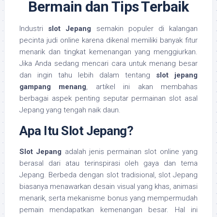
Bermain dan Tips Terbaik
Industri
slot Jepang
semakin populer di kalangan
pecinta judi online karena dikenal memiliki banyak fitur
menarik dan tingkat kemenangan yang menggiurkan.
Jika Anda sedang mencari cara untuk menang besar
dan ingin tahu lebih dalam tentang
slot jepang
gampang menang
, artikel ini akan membahas
berbagai aspek penting seputar permainan slot asal
Jepang yang tengah naik daun.
Apa Itu Slot Jepang?
Slot Jepang
adalah jenis permainan slot online yang
berasal dari atau terinspirasi oleh gaya dan tema
Jepang. Berbeda dengan slot tradisional, slot Jepang
biasanya menawarkan desain visual yang khas, animasi
menarik, serta mekanisme bonus yang mempermudah
pemain mendapatkan kemenangan besar. Hal ini