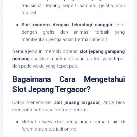
tradisional Jepang seperti samurai, geisha, atau
festival.
Slot modern dengan teknologi canggih:
Slot
dengan grafis dan animasi terbaik yang
memberikan pengalaman bermain imersif.
Semua jenis ini memiliki potensi
slot jepang gampang
menang
apabila dimainkan dengan strategi yang tepat
dan pada waktu yang tepat pula.
Bagaimana Cara Mengetahui
Slot Jepang Tergacor?
Untuk menemukan
slot jepang tergacor
, Anda bisa
mencoba beberapa metode berikut:
Melihat review dan pengalaman pemain lain di
forum atau situs judi online.