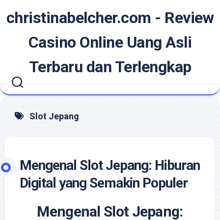
Skip
christinabelcher.com - Review
to
content
Casino Online Uang Asli
Terbaru dan Terlengkap
Slot Jepang
Mengenal Slot Jepang: Hiburan
Digital yang Semakin Populer
Mengenal Slot Jepang: