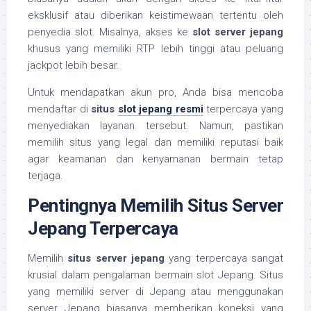
eksklusif atau diberikan keistimewaan tertentu oleh
penyedia slot. Misalnya, akses ke
slot server jepang
khusus yang memiliki RTP lebih tinggi atau peluang
jackpot lebih besar.
Untuk mendapatkan akun pro, Anda bisa mencoba
mendaftar di
situs
slot jepang resmi
terpercaya yang
menyediakan layanan tersebut. Namun, pastikan
memilih situs yang legal dan memiliki reputasi baik
agar keamanan dan kenyamanan bermain tetap
terjaga.
Pentingnya Memilih Situs Server
Jepang Terpercaya
Memilih
situs server jepang
yang terpercaya sangat
krusial dalam pengalaman bermain slot Jepang. Situs
yang memiliki server di Jepang atau menggunakan
server Jepang biasanya memberikan koneksi yang