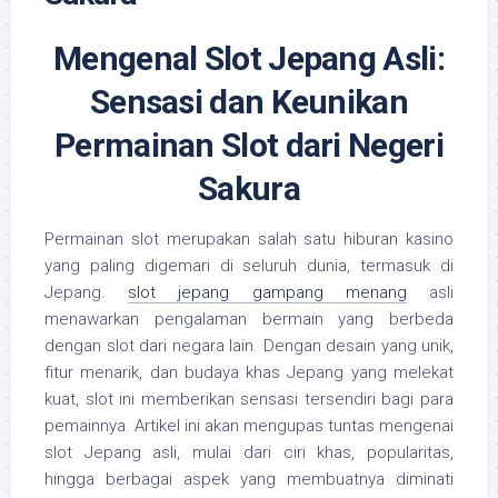
Mengenal Slot Jepang Asli:
Sensasi dan Keunikan
Permainan Slot dari Negeri
Sakura
Permainan slot merupakan salah satu hiburan kasino
yang paling digemari di seluruh dunia, termasuk di
Jepang.
slot jepang gampang menang
asli
menawarkan pengalaman bermain yang berbeda
dengan slot dari negara lain. Dengan desain yang unik,
fitur menarik, dan budaya khas Jepang yang melekat
kuat, slot ini memberikan sensasi tersendiri bagi para
pemainnya. Artikel ini akan mengupas tuntas mengenai
slot Jepang asli, mulai dari ciri khas, popularitas,
hingga berbagai aspek yang membuatnya diminati