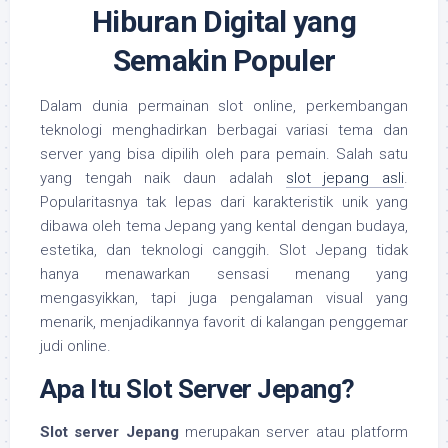
Hiburan Digital yang
Semakin Populer
Dalam dunia permainan slot online, perkembangan
teknologi menghadirkan berbagai variasi tema dan
server yang bisa dipilih oleh para pemain. Salah satu
yang tengah naik daun adalah
slot jepang asli
.
Popularitasnya tak lepas dari karakteristik unik yang
dibawa oleh tema Jepang yang kental dengan budaya,
estetika, dan teknologi canggih. Slot Jepang tidak
hanya menawarkan sensasi menang yang
mengasyikkan, tapi juga pengalaman visual yang
menarik, menjadikannya favorit di kalangan penggemar
judi online.
Apa Itu Slot Server Jepang?
Slot server Jepang
merupakan server atau platform