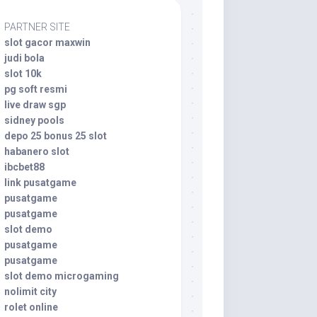
PARTNER SITE
slot gacor maxwin
judi bola
slot 10k
pg soft resmi
live draw sgp
sidney pools
depo 25 bonus 25 slot
habanero slot
ibcbet88
link pusatgame
pusatgame
pusatgame
slot demo
pusatgame
pusatgame
slot demo microgaming
nolimit city
rolet online