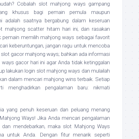
mudah? Cobalah slot mahjong ways gampang
cang khusus bagi pemain pemula maupun
ini adalah saatnya bergabung dalam keseruan
 mahjong scatter hitam hari ini, dan rasakan
k pemain memilih mahjong ways sebagai favorit
cari keberuntungan, jangan ragu untuk mencoba
slot gacor mahjong ways; bahkan ada informasi
ways gacor hari ini agar Anda tidak ketinggalan
 lakukan login slot mahjong ways dan mulailah
an dalam mencari mahjong wins terbaik. Setiap
rti menghadirkan pengalaman baru: nikmati
nia yang penuh keseruan dan peluang menang
 Mahjong Ways! Jika Anda mencari pengalaman
ik dan mendebarkan, maka slot Mahjong Ways
na untuk Anda. Dengan fitur menarik seperti