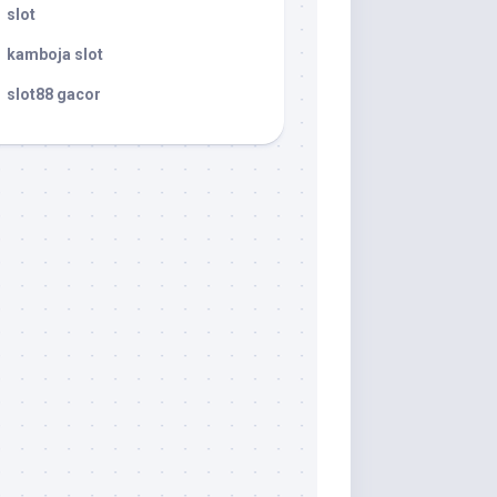
slot
kamboja slot
slot88 gacor