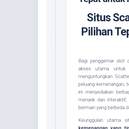
Situs Sc
Pilihan Te
Bagi penggemar slot o
akses utama untuk 
menguntungkan. Scatter
peluang kemenangan, 
ini menyediakan berb
menarik dan interakti
bermain yang berbeda dar
Keunggulan utama s
kemenangan yang tin