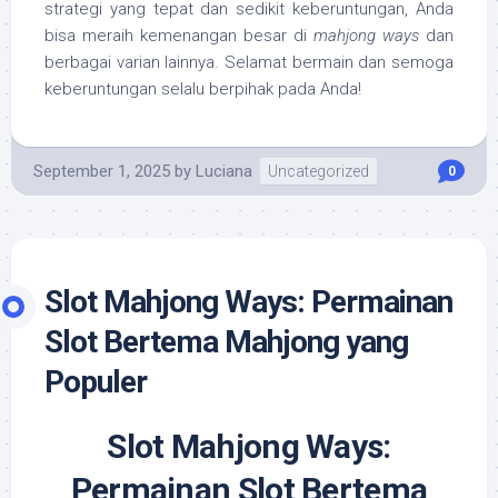
strategi yang tepat dan sedikit keberuntungan, Anda
bisa meraih kemenangan besar di
mahjong ways
dan
berbagai varian lainnya. Selamat bermain dan semoga
keberuntungan selalu berpihak pada Anda!
September 1, 2025
by
Luciana
Uncategorized
0
Slot Mahjong Ways: Permainan
Slot Bertema Mahjong yang
Populer
Slot Mahjong Ways:
Permainan Slot Bertema