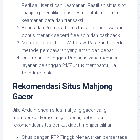
Periksa Lisensi dan Keamanan: Pastikan situs slot
mahjong memiliki lisensi resmi untuk menjamin
keamanan data dan transaksi.
Bonus dan Promosi: Pilih situs yang menawarkan
bonus menarik seperti free spin dan cashback.
Metode Deposit dan Withdraw: Pastikan tersedia
metode pembayaran yang aman dan cepat.
Dukungan Pelanggan: Pilih situs yang memiliki
layanan pelanggan 24/7 untuk membantu jika
terjadi kendala.
Rekomendasi Situs Mahjong
Gacor
Jika Anda mencari situs mahjong gacor yang
memberikan kemenangan besar, beberapa
rekomendasi situs berikut dapat menjadi pilihan:
Situs dengan RTP Tinggi: Menawarkan persentase