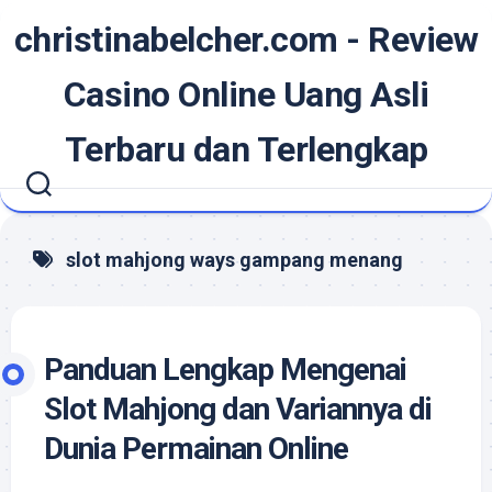
Skip
christinabelcher.com - Review
to
content
Casino Online Uang Asli
Terbaru dan Terlengkap
slot mahjong ways gampang menang
Panduan Lengkap Mengenai
Slot Mahjong dan Variannya di
Dunia Permainan Online