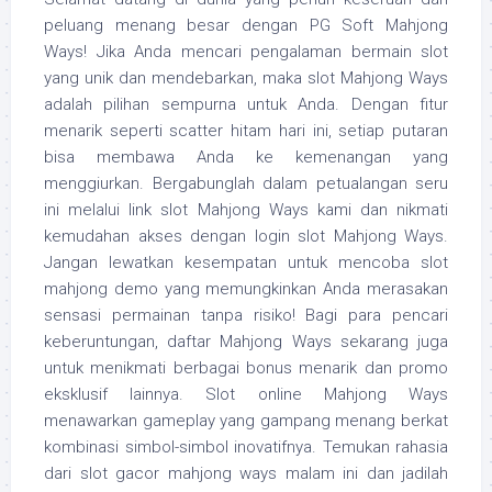
peluang menang besar dengan PG Soft Mahjong
Ways! Jika Anda mencari pengalaman bermain slot
yang unik dan mendebarkan, maka slot Mahjong Ways
adalah pilihan sempurna untuk Anda. Dengan fitur
menarik seperti scatter hitam hari ini, setiap putaran
bisa membawa Anda ke kemenangan yang
menggiurkan. Bergabunglah dalam petualangan seru
ini melalui link slot Mahjong Ways kami dan nikmati
kemudahan akses dengan login slot Mahjong Ways.
Jangan lewatkan kesempatan untuk mencoba slot
mahjong demo yang memungkinkan Anda merasakan
sensasi permainan tanpa risiko! Bagi para pencari
keberuntungan, daftar Mahjong Ways sekarang juga
untuk menikmati berbagai bonus menarik dan promo
eksklusif lainnya. Slot online Mahjong Ways
menawarkan gameplay yang gampang menang berkat
kombinasi simbol-simbol inovatifnya. Temukan rahasia
dari slot gacor mahjong ways malam ini dan jadilah