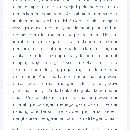
Nikmati serunya bermain slot online mahjong ways, di
mana setiap putaran bisa menjadi peluang emas untuk
meraih kemenangan besar! Apakah Anda mencari cara
untuk menang lebih mudah? Cobalah slot mahjong
ways gampang menang, yang dirancang khusus bagi
pemain pemula maupun berpengalaman. Hari ini
adalah saatnya bergabung dalam keseruan dengan
memainkan slot mahjong scatter hitam hari ini, dan
rasakan sendiri mengapa banyak pemain memilih
mahjong ways sebagai favorit mereka! Untuk para
pencari keberuntungan, jangan ragu untuk mencoba
peruntungan Anda pada slot gacor mahjong ways;
bahkan ada informasi mengenai slot mahjong ways
gacor hari ini agar Anda tidak ketinggalan kesempatan
emas! Cukup lakukan login slot mahjong ways dan
mulailah petualangan menegangkan dalam mencari
mahjong wins terbaik. Setiap sesi permainan seperti
menghadirkan pengalaman baru: nikmati kegembiraan
Selamat datang di dunia yang penuh keseruan dan