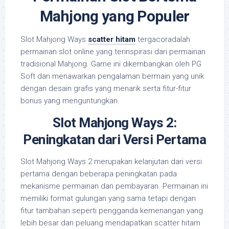
Mahjong yang Populer
Slot Mahjong Ways
scatter hitam
tergacor
adalah
permainan slot online yang terinspirasi dari permainan
tradisional Mahjong. Game ini dikembangkan oleh PG
Soft dan menawarkan pengalaman bermain yang unik
dengan desain grafis yang menarik serta fitur-fitur
bonus yang menguntungkan.
Slot Mahjong Ways 2:
Peningkatan dari Versi Pertama
Slot Mahjong Ways 2 merupakan kelanjutan dari versi
pertama dengan beberapa peningkatan pada
mekanisme permainan dan pembayaran. Permainan ini
memiliki format gulungan yang sama tetapi dengan
fitur tambahan seperti pengganda kemenangan yang
lebih besar dan peluang mendapatkan scatter hitam