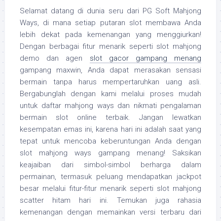
Selamat datang di dunia seru dari PG Soft Mahjong
Ways, di mana setiap putaran slot membawa Anda
lebih dekat pada kemenangan yang menggiurkan!
Dengan berbagai fitur menarik seperti slot mahjong
demo dan agen
slot gacor gampang menang
gampang maxwin, Anda dapat merasakan sensasi
bermain tanpa harus mempertaruhkan uang asli.
Bergabunglah dengan kami melalui proses mudah
untuk daftar mahjong ways dan nikmati pengalaman
bermain slot online terbaik. Jangan lewatkan
kesempatan emas ini, karena hari ini adalah saat yang
tepat untuk mencoba keberuntungan Anda dengan
slot mahjong ways gampang menang! Saksikan
keajaiban dari simbol-simbol berharga dalam
permainan, termasuk peluang mendapatkan jackpot
besar melalui fitur-fitur menarik seperti slot mahjong
scatter hitam hari ini. Temukan juga rahasia
kemenangan dengan memainkan versi terbaru dari