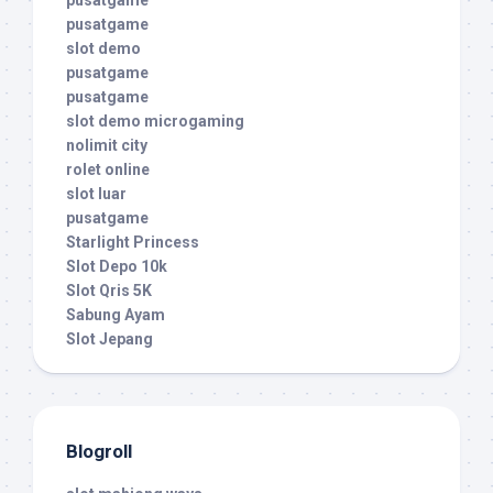
pusatgame
pusatgame
slot demo
pusatgame
pusatgame
slot demo microgaming
nolimit city
rolet online
slot luar
pusatgame
Starlight Princess
Slot Depo 10k
Slot Qris 5K
Sabung Ayam
Slot Jepang
Blogroll