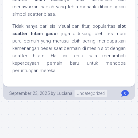
menawarkan hadiah yang lebih menarik dibandingkan
simbol scatter biasa.
Tidak hanya dari sisi visual dan fitur, popularitas
slot
scatter hitam gacor
juga didukung oleh testimoni
para pemain yang merasa lebih sering mendapatkan
kemenangan besar saat bermain di mesin slot dengan
scatter hitam. Hal ini tentu saja menambah
kepercayaan pemain baru untuk mencoba
peruntungan mereka.
September 23, 2025
by
Luciana
Uncategorized
0