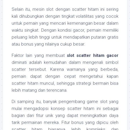
Selain itu, mesin slot dengan scatter hitam ini sering
kali dihubungkan dengan tingkat volatilitas yang cocok
untuk pemain yang mencari kemenangan besar dalam
waktu singkat. Dengan kondisi gacor, pemain memiliki
peluang lebih tinggi untuk mendapatkan putaran gratis
atau bonus yang nilainya cukup besar.
Faktor lain yang membuat
slot scatter hitam gacor
diminati adalah kemudahan dalam mengenali simbol
scatter tersebut. Karena warnanya yang berbeda,
pemain dapat dengan cepat mengetahui kapan
scatter hitam muncul, sehingga strategi bermain bisa
lebih matang dan terencana.
Di samping itu, banyak pengembang game slot yang
mulai mengadopsi konsep scatter hitam ini sebagai
bagian dari fitur unik yang dapat meningkatkan daya
tarik permainan mereka. Fitur bonus yang dipicu oleh
scatter hitam biasanya lebih kompleks dan