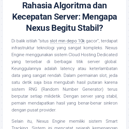
Rahasia Algoritma dan
Kecepatan Server: Mengapa
Nexus Begitu Stabil?
Di balik istilah “situs
slot min depo 10k
gacor”, terdapat
infrastruktur teknologi yang sangat kompleks. Nexus
Engine menggunakan sistem Cloud Hosting Dedicated
yang tersebar di berbagai titik server global.
Keunggulannya adalah latency atau keterlambatan
data yang sangat rendah. Dalam permainan slot, jeda
satu detik saja bisa mengubah hasil putaran karena
sistem RNG (Random Number Generator) terus
berputar setiap milidetik. Dengan server yang stabil,
pemain mendapatkan hasil yang benar-benar sinkron
dengan pusat provider.
Selain itu, Nexus Engine memiliki sistem Smart
Tracking. Sistem ini mencatat sejarah kemenangan