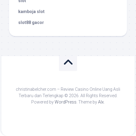
slot
kamboja slot
slot88 gacor
christinabelcher.com – Review Casino Online Uang Asli
Terbaru dan Terlengkap © 2026. All Rights Reserved.
Powered by
WordPress
. Theme by
Alx
.