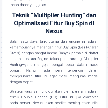
tanpa dasar yang jelas.
Teknik “Multiplier Hunting” dan
Optimalisasi Fitur Buy Spin di
Nexus
Salah satu daya tarik utama dari engine ini adalah
kemampuannya menangani fitur Buy Spin (Beli Putaran
Gratis) dengan sangat lancar. Banyak pemain di daftar
situs slot nexus
Engine fokus pada strategi Multiplier
Hunting—yaitu mengejar pengali besar dalam mode
bonus. Namun, ada seni tersendiri dalam
menggunakan fitur ini agar tidak menguras modal
dengan cepat.
Strategi yang sering digunakan oleh para ahli adalah
teknik Double Chance (DC). Fitur ini, jika diaktifkan
pada server Nexus, akan sedikit meningkatkan nilai