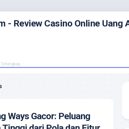
m - Review Casino Online Uang A
 Terlengkap
s
ng Ways Gacor: Peluang
inggi dari Pola dan Fitur