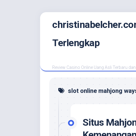
Skip
christinabelcher.co
to
content
Terlengkap
Review Casino Online Uang Asli Terbaru dan
slot online mahjong way
Situs Mahjo
Kemenangan T