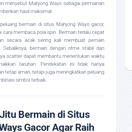
n menyebut Mahjong Ways sebagai permainan
berikan hasil maksimal.
eluang bermain di situs Mahjong Ways gacor,
cara membaca pola spin. Bermain terlalu cepat
an secara acak sering kali membuat pemain
Sebaliknya, bermain dengan ritme stabil dan
nya scatter dapat membantu menentukan waktu
aikkan taruhan. Pendekatan ini tidak hanya
n tetap aman, tetapi juga meningkatkan peluang
inasi simbol terbaik.
 Jitu Bermain di Situs
Ways Gacor Agar Raih