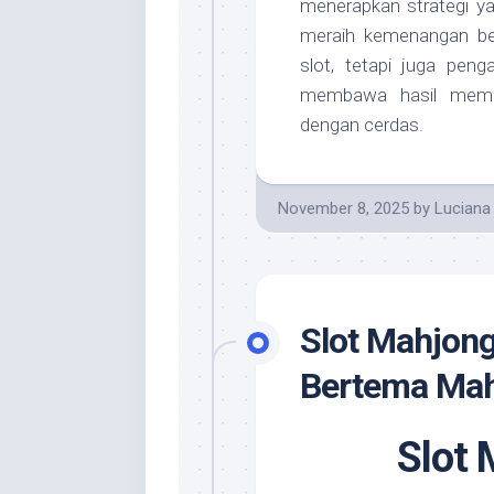
menerapkan strategi ya
meraih kemenangan be
slot, tetapi juga pen
membawa hasil memu
dengan cerdas.
November 8, 2025
by
Luciana
Slot Mahjong
Bertema Ma
Slot 