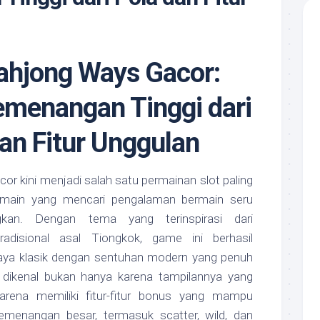
ahjong Ways Gacor:
emenangan Tinggi dari
an Fitur Unggulan
r kini menjadi salah satu permainan slot paling
pemain yang mencari pengalaman bermain seru
gkan. Dengan tema yang terinspirasi dari
adisional asal Tiongkok, game ini berhasil
ya klasik dengan sentuhan modern yang penuh
dikenal bukan hanya karena tampilannya yang
karena memiliki fitur-fitur bonus yang mampu
menangan besar, termasuk scatter, wild, dan