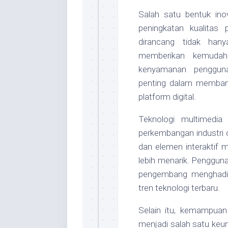
Salah satu bentuk inov
peningkatan kualitas
dirancang tidak han
memberikan kemudah
kenyamanan pengguna
penting dalam memban
platform digital.
Teknologi multimedia
perkembangan industri o
dan elemen interaktif
lebih menarik. Penggu
pengembang menghadir
tren teknologi terbaru.
Selain itu, kemampua
menjadi salah satu keun