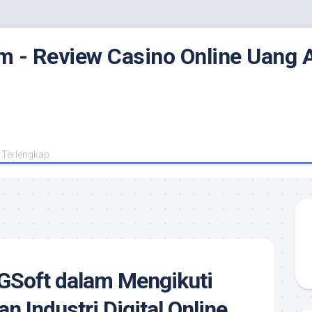
m - Review Casino Online Uang A
 Terlengkap
GSoft dalam Mengikuti
 Industri Digital Online