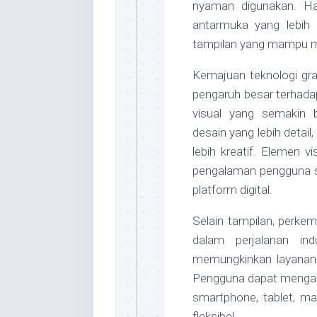
nyaman digunakan. H
antarmuka yang lebih 
tampilan yang mampu me
Kemajuan teknologi gra
pengaruh besar terhadap
visual yang semakin
desain yang lebih detail
lebih kreatif. Elemen 
pengalaman pengguna s
platform digital.
Selain tampilan, perkem
dalam perjalanan ind
memungkinkan layanan o
Pengguna dapat mengaks
smartphone, tablet, m
fleksibel.