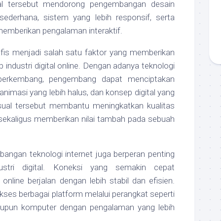
al tersebut mendorong pengembangan desain
sederhana, sistem yang lebih responsif, serta
mberikan pengalaman interaktif.
fis menjadi salah satu faktor yang memberikan
 industri digital online. Dengan adanya teknologi
 berkembang, pengembang dapat menciptakan
, animasi yang lebih halus, dan konsep digital yang
visual tersebut membantu meningkatkan kualitas
ekaligus memberikan nilai tambah pada sebuah
bangan teknologi internet juga berperan penting
ustri digital. Koneksi yang semakin cepat
nline berjalan dengan lebih stabil dan efisien.
es berbagai platform melalui perangkat seperti
aupun komputer dengan pengalaman yang lebih