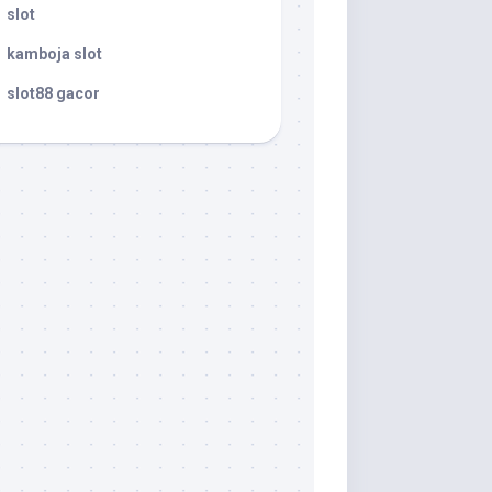
slot
kamboja slot
slot88 gacor