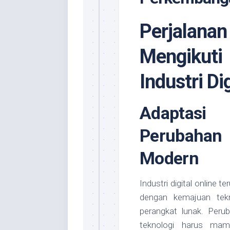
Perjala
Mengiku
Industri Di
Adaptas
Perubaha
Modern
Industri digital online
dengan kemajuan tekno
perangkat lunak. Per
teknologi harus mam