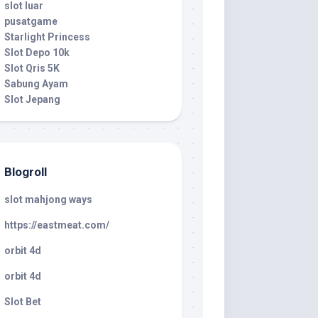
slot luar
pusatgame
Starlight Princess
Slot Depo 10k
Slot Qris 5K
Sabung Ayam
Slot Jepang
Blogroll
slot mahjong ways
https://eastmeat.com/
orbit 4d
orbit 4d
Slot Bet