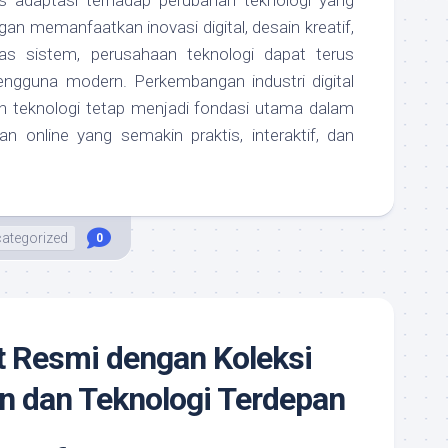
 adaptasi terhadap perubahan teknologi yang
an memanfaatkan inovasi digital, desain kreatif,
tas sistem, perusahaan teknologi dapat terus
engguna modern. Perkembangan industri digital
dan teknologi tetap menjadi fondasi utama dalam
 online yang semakin praktis, interaktif, dan
ategorized
0
t Resmi dengan Koleksi
 dan Teknologi Terdepan