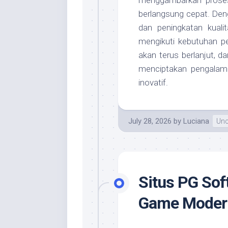
menggambarkan proses
berlangsung cepat. Deng
dan peningkatan kuali
mengikuti kebutuhan p
akan terus berlanjut, 
menciptakan pengalaman
inovatif.
July 28, 2026
by
Luciana
Unc
Situs PG Sof
Game Modern