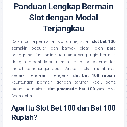
Panduan Lengkap Bermain
Slot dengan Modal
Terjangkau
Dalam dunia permainan slot online, istilah
slot bet 100
semakin populer dan banyak dicari oleh para
penggemar judi online, terutama yang ingin bermain
dengan modal kecil namun tetap berkesempatan
meraih kemenangan besar. Artikel ini akan membahas
secara mendalam mengenai
slot bet 100 rupiah
,
keuntungan bermain dengan taruhan kecil, serta
ragam permainan
slot pragmatic bet 100
yang bisa
Anda coba.
Apa Itu Slot Bet 100 dan Bet 100
Rupiah?