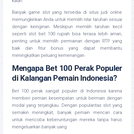
kalah.
Banyak game slot yang tersedia di situs judi online
memungkinkan Anda untuk memilih nilai taruhan sesuai
dengan keinginan. Meskipun memilih taruhan kecil
seperti slot bet 100 rupiah bisa terasa lebih aman,
penting untuk memilih permainan dengan RTP yang
baik dan fitur bonus yang dapat membantu
meningkatkan peluang kemenangan.
Mengapa Bet 100 Perak Populer
di Kalangan Pemain Indonesia?
Bet 100 perak sangat populer di Indonesia karena
memberi pemain kesempatan untuk bermain dengan
modal yang terjangkau. Dengan popularitas slot yang
semakin meningkat, banyak pemain mencari cara
untuk mencoba keberuntungan mereka tanpa harus
mengeluarkan banyak uang.