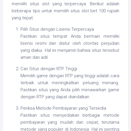
memilih situs slot yang terpercaya. Berikut adalah
beberapa tips untuk memilih situs slot bet 100 rupiah
yang tepat:
Pilih Situs dengan Lisensi Terpercaya
Pastikan situs tempat Anda bermain memiliki
lisensi resmi dan diatur oleh otoritas perjudian
yang diakui. Hal ini menjamin bahwa situs tersebut
aman dan adil.
Cari Situs dengan RTP Tinggi
Memilih game dengan RTP yang tinggi adalah cara
terbaik untuk meningkatkan peluang menang.
Pastikan situs yang Anda pilih menawarkan game
dengan RTP yang dapat diandalkan.
Periksa Metode Pembayaran yang Tersedia
Pastikan situs menyediakan berbagai metode
pembayaran yang mudah dan cepat, terutama
metode yang populer di Indonesia. Hal ini penting