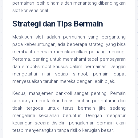
permainan lebih dinamis dan menantang dibandingkan
slot konvensional.
Strategi dan Tips Bermain
Meskipun slot adalah permainan yang bergantung
pada keberuntungan, ada beberapa strategi yang bisa
membantu pemain memaksimalkan peluang menang.
Pertama, penting untuk memahami tabel pembayaran
dan simbol-simbol khusus dalam permainan. Dengan
mengetahui nilai setiap simbol, pemain dapat
menyesuaikan taruhan mereka dengan lebih bijak.
Kedua, manajemen bankroll sangat penting. Pemain
sebaiknya menetapkan batas taruhan per putaran dan
tidak tergoda untuk terus bermain jika sedang
mengalami kekalahan beruntun. Dengan mengatur
keuangan secara disiplin, pengalaman bermain akan
tetap menyenangkan tanpa risiko kerugian besar.