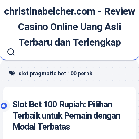
Skip
christinabelcher.com - Review
to
content
Casino Online Uang Asli
Terbaru dan Terlengkap
slot pragmatic bet 100 perak
Slot Bet 100 Rupiah: Pilihan
Terbaik untuk Pemain dengan
Modal Terbatas