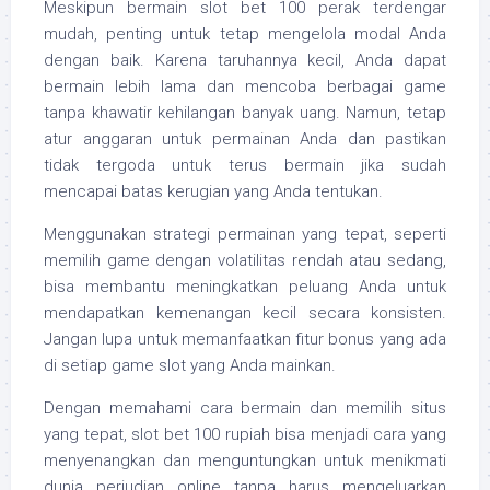
Meskipun bermain slot bet 100 perak terdengar
mudah, penting untuk tetap mengelola modal Anda
dengan baik. Karena taruhannya kecil, Anda dapat
bermain lebih lama dan mencoba berbagai game
tanpa khawatir kehilangan banyak uang. Namun, tetap
atur anggaran untuk permainan Anda dan pastikan
tidak tergoda untuk terus bermain jika sudah
mencapai batas kerugian yang Anda tentukan.
Menggunakan strategi permainan yang tepat, seperti
memilih game dengan volatilitas rendah atau sedang,
bisa membantu meningkatkan peluang Anda untuk
mendapatkan kemenangan kecil secara konsisten.
Jangan lupa untuk memanfaatkan fitur bonus yang ada
di setiap game slot yang Anda mainkan.
Dengan memahami cara bermain dan memilih situs
yang tepat, slot bet 100 rupiah bisa menjadi cara yang
menyenangkan dan menguntungkan untuk menikmati
dunia perjudian online tanpa harus mengeluarkan