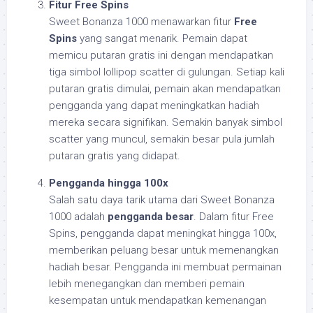
Fitur Free Spins
Sweet Bonanza 1000 menawarkan fitur
Free
Spins
yang sangat menarik. Pemain dapat
memicu putaran gratis ini dengan mendapatkan
tiga simbol lollipop scatter di gulungan. Setiap kali
putaran gratis dimulai, pemain akan mendapatkan
pengganda yang dapat meningkatkan hadiah
mereka secara signifikan. Semakin banyak simbol
scatter yang muncul, semakin besar pula jumlah
putaran gratis yang didapat.
Pengganda hingga 100x
Salah satu daya tarik utama dari Sweet Bonanza
1000 adalah
pengganda besar
. Dalam fitur Free
Spins, pengganda dapat meningkat hingga 100x,
memberikan peluang besar untuk memenangkan
hadiah besar. Pengganda ini membuat permainan
lebih menegangkan dan memberi pemain
kesempatan untuk mendapatkan kemenangan