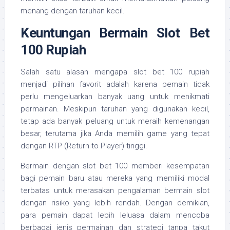
menang dengan taruhan kecil.
Keuntungan Bermain Slot Bet
100 Rupiah
Salah satu alasan mengapa slot bet 100 rupiah
menjadi pilihan favorit adalah karena pemain tidak
perlu mengeluarkan banyak uang untuk menikmati
permainan. Meskipun taruhan yang digunakan kecil,
tetap ada banyak peluang untuk meraih kemenangan
besar, terutama jika Anda memilih game yang tepat
dengan RTP (Return to Player) tinggi.
Bermain dengan slot bet 100 memberi kesempatan
bagi pemain baru atau mereka yang memiliki modal
terbatas untuk merasakan pengalaman bermain slot
dengan risiko yang lebih rendah. Dengan demikian,
para pemain dapat lebih leluasa dalam mencoba
berbagai jenis permainan dan strategi tanpa takut