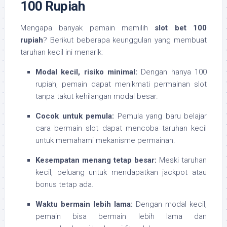
100 Rupiah
Mengapa banyak pemain memilih
slot bet 100
rupiah
? Berikut beberapa keunggulan yang membuat
taruhan kecil ini menarik:
Modal kecil, risiko minimal:
Dengan hanya 100
rupiah, pemain dapat menikmati permainan slot
tanpa takut kehilangan modal besar.
Cocok untuk pemula:
Pemula yang baru belajar
cara bermain slot dapat mencoba taruhan kecil
untuk memahami mekanisme permainan.
Kesempatan menang tetap besar:
Meski taruhan
kecil, peluang untuk mendapatkan jackpot atau
bonus tetap ada.
Waktu bermain lebih lama:
Dengan modal kecil,
pemain bisa bermain lebih lama dan