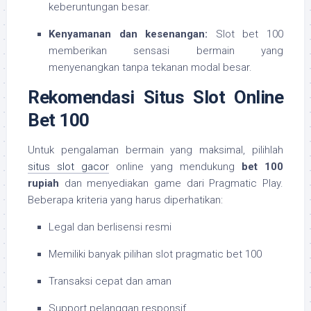
keberuntungan besar.
Kenyamanan dan kesenangan:
Slot bet 100
memberikan sensasi bermain yang
menyenangkan tanpa tekanan modal besar.
Rekomendasi Situs Slot Online
Bet 100
Untuk pengalaman bermain yang maksimal, pilihlah
situs slot gacor
online yang mendukung
bet 100
rupiah
dan menyediakan game dari Pragmatic Play.
Beberapa kriteria yang harus diperhatikan:
Legal dan berlisensi resmi
Memiliki banyak pilihan slot pragmatic bet 100
Transaksi cepat dan aman
Support pelanggan responsif