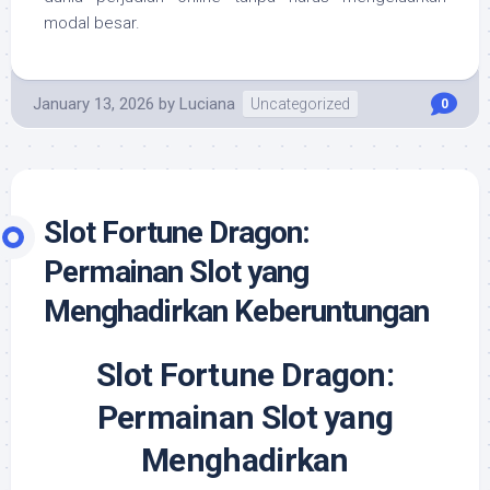
modal besar.
January 13, 2026
by
Luciana
Uncategorized
0
Slot Fortune Dragon:
Permainan Slot yang
Menghadirkan Keberuntungan
Slot Fortune Dragon:
Permainan Slot yang
Menghadirkan