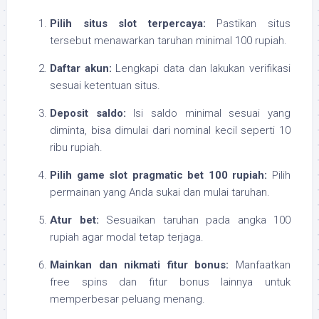
Pilih situs slot terpercaya:
Pastikan situs
tersebut menawarkan taruhan minimal 100 rupiah.
Daftar akun:
Lengkapi data dan lakukan verifikasi
sesuai ketentuan situs.
Deposit saldo:
Isi saldo minimal sesuai yang
diminta, bisa dimulai dari nominal kecil seperti 10
ribu rupiah.
Pilih game slot pragmatic bet 100 rupiah:
Pilih
permainan yang Anda sukai dan mulai taruhan.
Atur bet:
Sesuaikan taruhan pada angka 100
rupiah agar modal tetap terjaga.
Mainkan dan nikmati fitur bonus:
Manfaatkan
free spins dan fitur bonus lainnya untuk
memperbesar peluang menang.