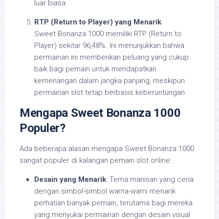
luar biasa.
RTP (Return to Player) yang Menarik
Sweet Bonanza 1000 memiliki RTP (Return to
Player) sekitar 96,48%. Ini menunjukkan bahwa
permainan ini memberikan peluang yang cukup
baik bagi pemain untuk mendapatkan
kemenangan dalam jangka panjang, meskipun
permainan slot tetap berbasis keberuntungan.
Mengapa Sweet Bonanza 1000
Populer?
Ada beberapa alasan mengapa Sweet Bonanza 1000
sangat populer di kalangan pemain slot online:
Desain yang Menarik
: Tema manisan yang ceria
dengan simbol-simbol warna-warni menarik
perhatian banyak pemain, terutama bagi mereka
yang menyukai permainan dengan desain visual