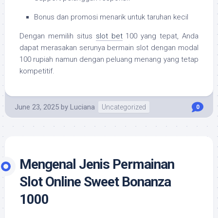
Bonus dan promosi menarik untuk taruhan kecil
Dengan memilih situs
slot bet
100 yang tepat, Anda
dapat merasakan serunya bermain slot dengan modal
100 rupiah namun dengan peluang menang yang tetap
kompetitif.
June 23, 2025
by
Luciana
Uncategorized
0
Mengenal Jenis Permainan
Slot Online Sweet Bonanza
1000