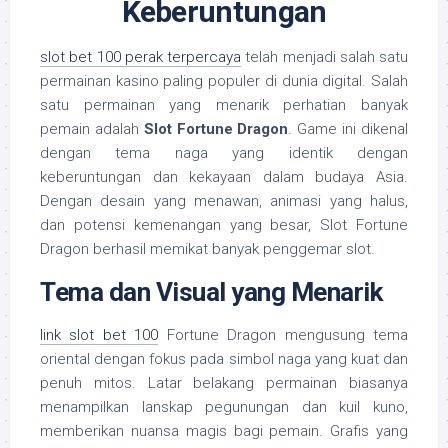
Keberuntungan
slot bet 100 perak terpercaya
telah menjadi salah satu
permainan kasino paling populer di dunia digital. Salah
satu permainan yang menarik perhatian banyak
pemain adalah
Slot Fortune Dragon
. Game ini dikenal
dengan tema naga yang identik dengan
keberuntungan dan kekayaan dalam budaya Asia.
Dengan desain yang menawan, animasi yang halus,
dan potensi kemenangan yang besar, Slot Fortune
Dragon berhasil memikat banyak penggemar slot.
Tema dan Visual yang Menarik
link slot bet 100
Fortune Dragon mengusung tema
oriental dengan fokus pada simbol naga yang kuat dan
penuh mitos. Latar belakang permainan biasanya
menampilkan lanskap pegunungan dan kuil kuno,
memberikan nuansa magis bagi pemain. Grafis yang