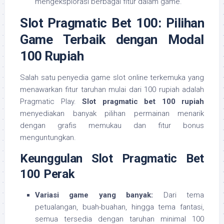
mengeksplorasi berbagai fitur dalam game.
Slot Pragmatic Bet 100: Pilihan
Game Terbaik dengan Modal
100 Rupiah
Salah satu penyedia game slot online terkemuka yang
menawarkan fitur taruhan mulai dari 100 rupiah adalah
Pragmatic Play.
Slot pragmatic bet 100 rupiah
menyediakan banyak pilihan permainan menarik
dengan grafis memukau dan fitur bonus
menguntungkan.
Keunggulan Slot Pragmatic Bet
100 Perak
Variasi game yang banyak:
Dari tema
petualangan, buah-buahan, hingga tema fantasi,
semua tersedia dengan taruhan minimal 100