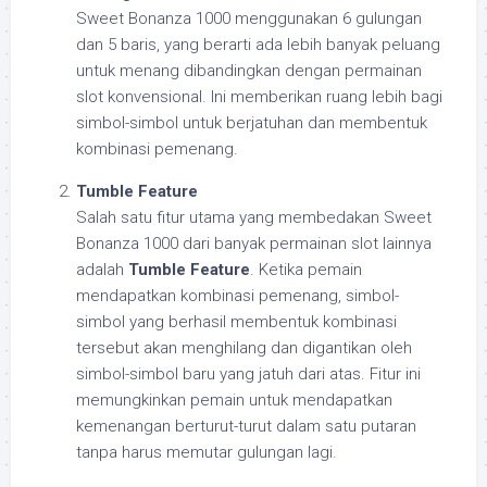
Sweet Bonanza 1000 menggunakan 6 gulungan
dan 5 baris, yang berarti ada lebih banyak peluang
untuk menang dibandingkan dengan permainan
slot konvensional. Ini memberikan ruang lebih bagi
simbol-simbol untuk berjatuhan dan membentuk
kombinasi pemenang.
Tumble Feature
Salah satu fitur utama yang membedakan Sweet
Bonanza 1000 dari banyak permainan slot lainnya
adalah
Tumble Feature
. Ketika pemain
mendapatkan kombinasi pemenang, simbol-
simbol yang berhasil membentuk kombinasi
tersebut akan menghilang dan digantikan oleh
simbol-simbol baru yang jatuh dari atas. Fitur ini
memungkinkan pemain untuk mendapatkan
kemenangan berturut-turut dalam satu putaran
tanpa harus memutar gulungan lagi.